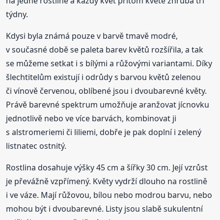
na jedné rostlině a každý květ přitom kvete zhruba tři
týdny.
Kdysi byla známá pouze v barvě tmavě modré,
v současné době se paleta barev květů rozšířila, a tak
se můžeme setkat i s bílými a růžovými variantami. Díky
šlechtitelům existují i odrůdy s barvou květů zelenou
či vínově červenou, oblíbené jsou i dvoubarevné květy.
Právě barevné spektrum umožňuje aranžovat jícnovku
jednotlivě nebo ve více barvách, kombinovat ji
s alstromeriemi či liliemi, dobře je pak doplní i zelený
listnatec ostnitý.
Rostlina dosahuje výšky 45 cm a šířky 30 cm. Její vzrůst
je převážně vzpřímený. Květy vydrží dlouho na rostlině
i ve váze. Mají růžovou, bílou nebo modrou barvu, nebo
mohou být i dvoubarevné. Listy jsou slabě sukulentní