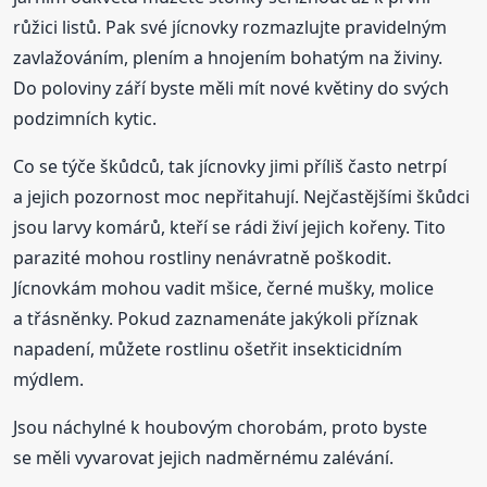
růžici listů. Pak své jícnovky rozmazlujte pravidelným
zavlažováním, plením a hnojením bohatým na živiny.
Do poloviny září byste měli mít nové květiny do svých
podzimních kytic.
Co se týče škůdců, tak jícnovky jimi příliš často netrpí
a jejich pozornost moc nepřitahují. Nejčastějšími škůdci
jsou larvy komárů, kteří se rádi živí jejich kořeny. Tito
parazité mohou rostliny nenávratně poškodit.
Jícnovkám mohou vadit mšice, černé mušky, molice
a třásněnky. Pokud zaznamenáte jakýkoli příznak
napadení, můžete rostlinu ošetřit insekticidním
mýdlem.
Jsou náchylné k houbovým chorobám, proto byste
se měli vyvarovat jejich nadměrnému zalévání.