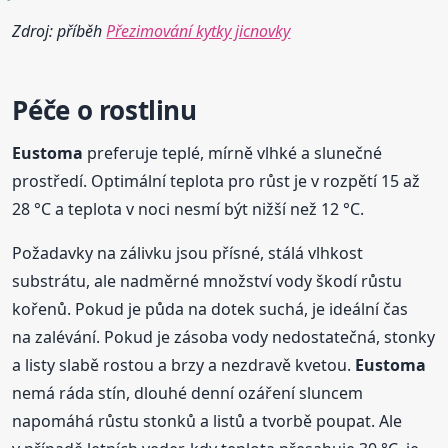
Zdroj: příběh
Přezimování kytky jicnovky
Péče o rostlinu
Eustoma
preferuje teplé, mírně vlhké a slunečné
prostředí. Optimální teplota pro růst je v rozpětí 15 až
28 °C a teplota v noci nesmí být nižší než 12 °C.
Požadavky na zálivku jsou přísné, stálá vlhkost
substrátu, ale nadměrné množství vody škodí růstu
kořenů. Pokud je půda na dotek suchá, je ideální čas
na zalévání. Pokud je zásoba vody nedostatečná, stonky
a listy slabě rostou a brzy a nezdravě kvetou.
Eustoma
nemá ráda stín, dlouhé denní ozáření sluncem
napomáhá růstu stonků a listů a tvorbě poupat. Ale