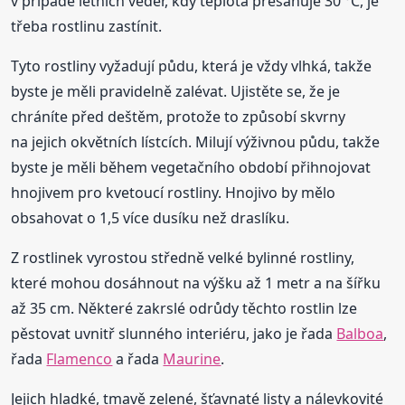
v případě letních veder, kdy teplota přesahuje 30 °C, je
třeba rostlinu zastínit.
Tyto rostliny vyžadují půdu, která je vždy vlhká, takže
byste je měli pravidelně zalévat. Ujistěte se, že je
chráníte před deštěm, protože to způsobí skvrny
na jejich okvětních lístcích. Milují výživnou půdu, takže
byste je měli během vegetačního období přihnojovat
hnojivem pro kvetoucí rostliny. Hnojivo by mělo
obsahovat o 1,5 více dusíku než draslíku.
Z rostlinek vyrostou středně velké bylinné rostliny,
které mohou dosáhnout na výšku až 1 metr a na šířku
až 35 cm. Některé zakrslé odrůdy těchto rostlin lze
pěstovat uvnitř slunného interiéru, jako je řada
Balboa
,
řada
Flamenco
a řada
Maurine
.
Jejich hladké, tmavě zelené, šťavnaté listy a nálevkovité