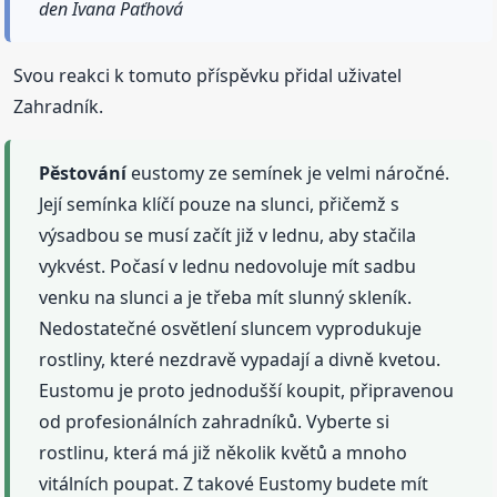
den Ivana Paťhová
Svou reakci k tomuto příspěvku přidal uživatel
Zahradník.
Pěstování
eustomy ze semínek je velmi náročné.
Její semínka klíčí pouze na slunci, přičemž s
výsadbou se musí začít již v lednu, aby stačila
vykvést. Počasí v lednu nedovoluje mít sadbu
venku na slunci a je třeba mít slunný skleník.
Nedostatečné osvětlení sluncem vyprodukuje
rostliny, které nezdravě vypadají a divně kvetou.
Eustomu je proto jednodušší koupit, připravenou
od profesionálních zahradníků. Vyberte si
rostlinu, která má již několik květů a mnoho
vitálních poupat. Z takové Eustomy budete mít