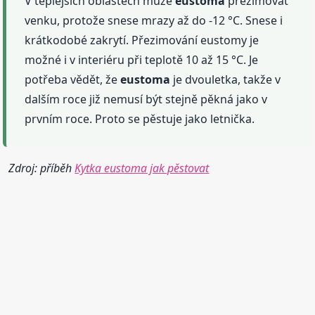
V teplejších oblastech může
eustoma
přezimovat
venku, protože snese mrazy až do -12 °C. Snese i
krátkodobé zakrytí. Přezimování eustomy je
možné i v interiéru při teplotě 10 až 15 °C. Je
potřeba vědět, že
eustoma
je dvouletka, takže v
dalším roce již nemusí být stejně pěkná jako v
prvním roce. Proto se pěstuje jako letnička.
Zdroj: příběh
Kytka eustoma jak pěstovat