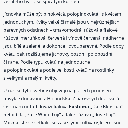
vejčitého tvaru se špičatým koncem.
Jícnovka může být plnokvětá, poloplnokvětá i s květem
jednoduchým. Květy velké či malé jsou v nejrůznějších
barevných odstínech – tmavomodrá, růžová a fialově
růžová, meruňková, červená i vínově červená, nádherné
jsou bílé a zelené, a dokonce i dvoubarevné. Podle doby
květu pak rozlišujeme jícnovky pozdní, polopozdní
či rané. Podle typu květů na jednoduché
a poloplnokvěté a podle velikosti květů na rostlinky
s velkými a malými květy.
U nás se tyto květiny objevují na pultech prodejen
obvykle dodávané z Holandska. Z barevných kultivarů
se k nám odtud dováží fialová
Eustoma
„DarkBlue Fuji“
nebo bílá „Pure White Fuji“ a také růžová „Rose Fuji“.
Možná jste se setkali i se zakrslými kultivary, které jsou