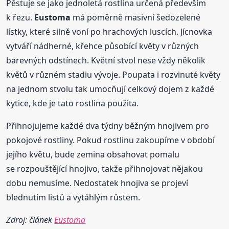
Pěstuje se jako jednoletá rostlina určená především
k řezu.
Eustoma
má poměrně masivní šedozelené
lístky, které silně voní po hrachových luscích. Jícnovka
vytváří nádherné, křehce působící květy v různých
barevných odstínech. Květní stvol nese vždy několik
květů v různém stadiu vývoje. Poupata i rozvinuté květy
na jednom stvolu tak umocňují celkový dojem z každé
kytice, kde je tato rostlina použita.
Přihnojujeme každé dva týdny běžným hnojivem pro
pokojové rostliny. Pokud rostlinu zakoupíme v období
jejího květu, bude zemina obsahovat pomalu
se rozpouštějící hnojivo, takže přihnojovat nějakou
dobu nemusíme. Nedostatek hnojiva se projeví
blednutím listů a vytáhlým růstem.
Zdroj: článek
Eustoma