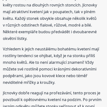
květy rostou na dlouhých rovných stoncích. Jícnovky
mají atraktivní kvetení jak v poupatech, tak v plném
květu. Každý stonek obvykle obsahuje několik květů
v různých odstínech fialové, růžové, modré a bílé.
Některé exempláře budou předvádět i dvoubarevné
okvětní lístky.
Vzhledem k jejich neustálému bohatému kvetení mají
rostliny tendenci se ohýbat, když je na stonku příliš
mnoho květů. Ale to není alarmující znamení! Vždy
můžete své rostlině pomoci krásnými dekorativními
podpěrami, jako jsou kovové klece nebo téměř
neviditelné mřížky a kroužky.
Jícnovky dobře reagují na prořezávání, tento proces je
povzbudí k opětovnému kvetení na podzim. Po prvním
jarním odkvětu můžete stonky seříznout až k první