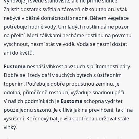
Vyhovuje jí světlé stanoviště, ale ne přímé slunce.
Zajistit dostatek světla a zároveň nízkou teplotu však
nebývá v běžné domácnosti snadné. Během vegetace
potřebuje hodně vody. U mladých rostlin dáme pozor
na přelití. Mezi zálivkami necháme rostlinu na povrchu
vyschnout, nesmí stát ve vodě. Voda se nesmí dostat
ani do květů.
Eustoma
nesnáší vlhkost a vzduch s přítomností páry.
Dobře se jí tedy daří v suchých bytech s ústředním
topením. Potřebuje dobře propustnou zeminu. Je
odolná, přiměřeně rostoucí, vyžaduje snadnou péči.
V našich podmínkách je
Eustoma
schopna vydržet
pouze jednu sezonu. Je citlivá jak na převlhčení, tak i na
vysušení. Kořenový bal je však potřeba udržovat stále
vlhký.