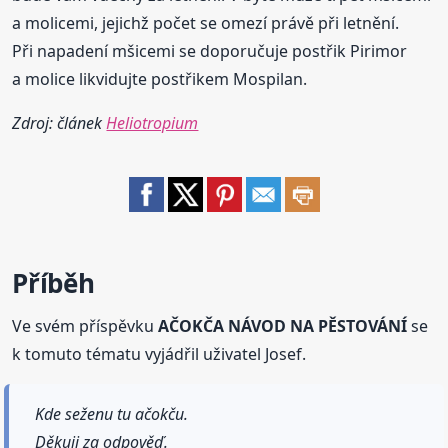
a molicemi, jejichž počet se omezí právě při letnění.
Při napadení mšicemi se doporučuje postřik Pirimor
a molice likvidujte postřikem Mospilan.
Zdroj: článek
Heliotropium
Příběh
Ve svém příspěvku
AČOKČA NÁVOD NA PĚSTOVÁNÍ
se
k tomuto tématu vyjádřil uživatel Josef.
Kde seženu tu ačokču.
Děkuji za odpověď.