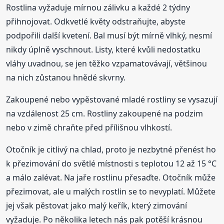
Rostlina vyžaduje mírnou zálivku a každé 2 týdny
přihnojovat. Odkvetlé květy odstraňujte, abyste
podpořili další kvetení. Bal musí být mírně vlhký, nesmí
nikdy úplně vyschnout. Listy, které kvůli nedostatku
vláhy uvadnou, se jen těžko vzpamatovávají, většinou
na nich zůstanou hnědé skvrny.
Zakoupené nebo vypěstované mladé rostliny se vysazují
na vzdálenost 25 cm. Rostliny zakoupené na podzim
nebo v zimě chraňte před přílišnou vlhkostí.
Otočník je citlivý na chlad, proto je nezbytné přenést ho
k přezimování do světlé místnosti s teplotou 12 až 15 °C
a málo zalévat. Na jaře rostlinu přesaďte. Otočník může
přezimovat, ale u malých rostlin se to nevyplatí. Můžete
jej však pěstovat jako malý keřík, který zimování
vyžaduje. Po několika letech nás pak potěší krásnou