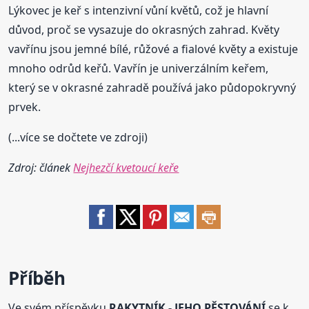
Lýkovec je keř s intenzivní vůní květů, což je hlavní
důvod, proč se vysazuje do okrasných zahrad. Květy
vavřínu jsou jemné bílé, růžové a fialové květy a existuje
mnoho odrůd keřů. Vavřín je univerzálním keřem,
který se v okrasné zahradě používá jako půdopokryvný
prvek.
(...více se dočtete ve zdroji)
Zdroj: článek
Nejhezčí kvetoucí keře
Příběh
Ve svém příspěvku
RAKYTNÍK - JEHO PĚSTOVÁNÍ
se k