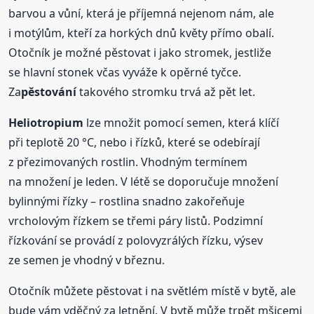
barvou a vůní, která je příjemná nejenom nám, ale
i motýlům, kteří za horkých dnů květy přímo obalí.
Otočník je možné pěstovat i jako stromek, jestliže
se hlavní stonek včas vyváže k opěrné tyčce.
Za
pěstování
takového stromku trvá až pět let.
Heliotropium
lze množit pomocí semen, která klíčí
při teplotě 20 °C, nebo i řízků, které se odebírají
z přezimovaných rostlin. Vhodným termínem
na množení je leden. V létě se doporučuje množení
bylinnými řízky – rostlina snadno zakořeňuje
vrcholovým řízkem se třemi páry listů. Podzimní
řízkování se provádí z polovyzrálých řízku, výsev
ze semen je vhodný v březnu.
Otočník můžete pěstovat i na světlém místě v bytě, ale
bude vám vděčný za letnění. V bytě může trpět mšicemi