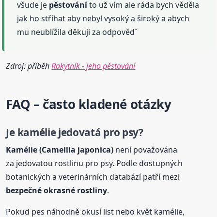
všude je
pěstování
to už vím ale ráda bych věděla
jak ho stříhat aby nebyl vysoký a široký a abych
mu neublížila děkuji za odpovědˇ
Zdroj: příběh
Rakytník - jeho pěstování
FAQ – často kladené otázky
Je kamélie jedovatá pro psy?
Kamélie (Camellia japonica)
není považována
za jedovatou rostlinu pro psy. Podle dostupných
botanických a veterinárních databází patří mezi
bezpečné okrasné rostliny
.
Pokud pes náhodně okusí list nebo květ kamélie,