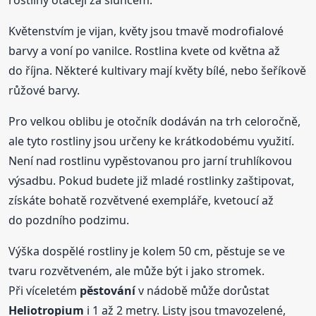
rostliny otáčejí za sluncem.
Květenstvím je vijan, květy jsou tmavě modrofialové
barvy a voní po vanilce. Rostlina kvete od května až
do října. Některé kultivary mají květy bílé, nebo šeříkově
růžové barvy.
Pro velkou oblibu je otočník dodáván na trh celoročně,
ale tyto rostliny jsou určeny ke krátkodobému využití.
Není nad rostlinu vypěstovanou pro jarní truhlíkovou
výsadbu. Pokud budete již mladé rostlinky zaštipovat,
získáte bohatě rozvětvené exempláře, kvetoucí až
do pozdního podzimu.
Výška dospělé rostliny je kolem 50 cm, pěstuje se ve
tvaru rozvětveném, ale může být i jako stromek.
Při víceletém
pěstování
v nádobě může dorůstat
Heliotropium
i 1 až 2 metry. Listy jsou tmavozelené,