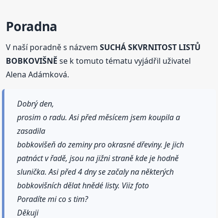
Poradna
V naší poradně s názvem
SUCHÁ SKVRNITOST LISTŮ
BOBKOVIŠNĚ
se k tomuto tématu vyjádřil uživatel
Alena Adámková.
Dobrý den,
prosim o radu. Asi před měsícem jsem koupila a
zasadila
bobkovišeň do zeminy pro okrasné dřeviny. Je jich
patnáct v řadě, jsou na jižni straně kde je hodně
slunička. Asi před 4 dny se začaly na některých
bobkovišních dělat hnědé listy. Viiz foto
Poradíte mi co s tim?
Děkuji