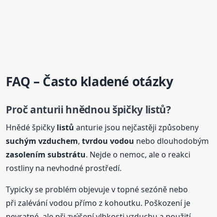
FAQ – Často kladené otázky
Proč anturii hnědnou špičky
listů
?
Hnědé špičky
listů
anturie jsou nejčastěji způsobeny
suchým vzduchem
,
tvrdou vodou
nebo dlouhodobým
zasolením substrátu
. Nejde o nemoc, ale o reakci
rostliny na nevhodné prostředí.
Typicky se problém objevuje v topné sezóně nebo
při zalévání vodou přímo z kohoutku. Poškození je
nevratné, ale při zvýšení vlhkosti vzduchu a použití