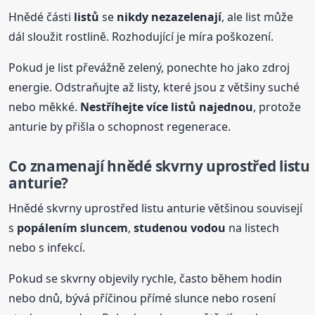
Hnědé části
listů
se
nikdy nezazelenají
, ale list může
dál sloužit rostlině. Rozhodující je míra poškození.
Pokud je list převážně zelený, ponechte ho jako zdroj
energie. Odstraňujte až listy, které jsou z většiny suché
nebo měkké.
Nestříhejte více
listů
najednou
, protože
anturie by přišla o schopnost regenerace.
Co znamenají hnědé skvrny uprostřed listu
anturie?
Hnědé skvrny uprostřed listu anturie většinou souvisejí
s
popálením sluncem
,
studenou vodou
na listech
nebo s infekcí.
Pokud se skvrny objevily rychle, často během hodin
nebo dnů, bývá příčinou přímé slunce nebo rosení