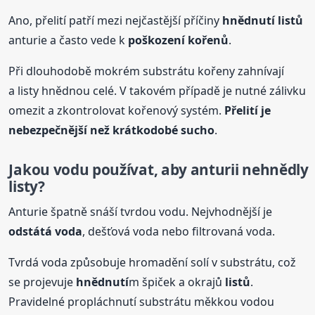
Ano, přelití patří mezi nejčastější příčiny
hnědnutí
listů
anturie a často vede k
poškození kořenů
.
Při dlouhodobě mokrém substrátu kořeny zahnívají
a listy hnědnou celé. V takovém případě je nutné zálivku
omezit a zkontrolovat kořenový systém.
Přelití je
nebezpečnější než krátkodobé sucho
.
Jakou vodu používat, aby anturii nehnědly
listy?
Anturie špatně snáší tvrdou vodu. Nejvhodnější je
odstátá voda
, dešťová voda nebo filtrovaná voda.
Tvrdá voda způsobuje hromadění solí v substrátu, což
se projevuje
hnědnutí
m špiček a okrajů
listů
.
Pravidelné propláchnutí substrátu měkkou vodou