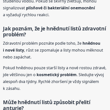
studenou vodou. Pokud se skvrny zvětšují, mohou
signalizovat
plísňové či bakteriální onemocnění
a vyžadují rychlou reakci.
Jak poznám, že je
hnědnutí
listů
zdravotní
problém?
Zdravotní problém poznáte podle toho, že
hnědnou
i nové listy
, růst se zpomaluje a listy mohou měknout
nebo zapáchat.
Pokud hnědnou pouze starší listy a nové rostou zdravé,
jde většinou jen o
kosmetický problém
. Sledujte vývoj
alespoň dva týdny. Rychlé zhoršení je vždy signálem
k zásahu.
Může
hnědnutí
listů
způsobit přelití
anturie?