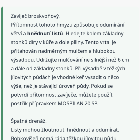
Zavíječ broskvoňový.
Přítomnost tohoto hmyzu způsobuje odumírání
větví a
hnědnutí
listů
. Hledejte kolem základny
stonků díry v kůře a dole piliny. Tento vrtal je
přitahován nadměrným mulčem a hlubokou
výsadbou. Udržujte mulčování ne silnější než 6 cm
a dále od základny stonků. Při výsadbě v těžkých
jílovitých půdách je vhodné keř vysadit o něco
výše, než je stávající úroveň půdy. Pokud se
potvrdí přítomnost zavíječe, můžete použít
postřik přípravkem MOSPILAN 20 SP.
Špatná drenáž.
Listy mohou žloutnout, hnědnout a odumírat.
Bobkovišeň nemá ráda těžkou jílovitou půdu,