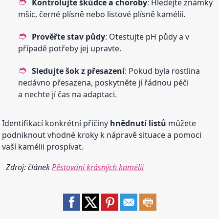
Kontrolujte škůdce a choroby
: Hledejte známky
mšic, černé plísně nebo listové plísně kamélií.
Prověřte stav půdy
: Otestujte pH půdy a v
případě potřeby jej upravte.
Sledujte šok z přesazení
: Pokud byla rostlina
nedávno přesazena, poskytněte jí řádnou péči
a nechte jí čas na adaptaci.
Identifikací konkrétní příčiny
hnědnutí
listů
můžete
podniknout vhodné kroky k nápravě situace a pomoci
vaší kamélii prospívat.
Zdroj: článek
Pěstování krásných kamélií