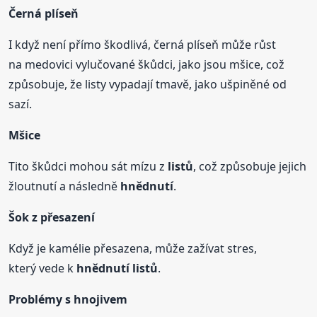
Černá plíseň
I když není přímo škodlivá, černá plíseň může růst
na medovici vylučované škůdci, jako jsou mšice, což
způsobuje, že listy vypadají tmavě, jako ušpiněné od
sazí.
Mšice
Tito škůdci mohou sát mízu z
listů
, což způsobuje jejich
žloutnutí a následně
hnědnutí
.
Šok z přesazení
Když je kamélie přesazena, může zažívat stres,
který vede k
hnědnutí
listů
.
Problémy s hnojivem