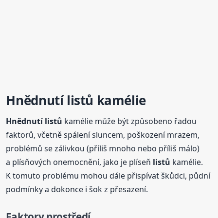
Hnědnutí
listů
kamélie
Hnědnutí
listů
kamélie může být způsobeno řadou
faktorů, včetně spálení sluncem, poškození mrazem,
problémů se zálivkou (příliš mnoho nebo příliš málo)
a plísňových onemocnění, jako je plíseň
listů
kamélie.
K tomuto problému mohou dále přispívat škůdci, půdní
podmínky a dokonce i šok z přesazení.
Faktory prostředí