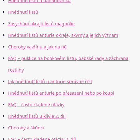
Hnědnutí listů u banánovníku
Hnědnutí listů
Zasychání okrajů listů magnólie
Hnědnutí listů anturie okraje, skvrny a jejich význam
Choroby vavřínu a jak na ně
FAQ – puklice na bobkovém listu, babské rady a záchrana
rostliny
Jak hnědnutí listů u anturie správně číst
Hnědnutí listů anturie po přesazení nebo po koupi
FAQ – často kladené otázky
Hnědnutí listů u klívie 2. díl
Choroby a škůdci
FAQ – často kladené otázky 2. díl