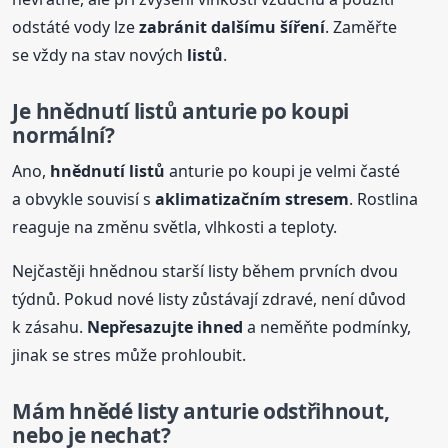
odstáté vody lze
zabránit dalšímu šíření
. Zaměřte
se vždy na stav nových
listů
.
Je
hnědnutí
listů
anturie po koupi
normální?
Ano,
hnědnutí
listů
anturie po koupi je velmi časté
a obvykle souvisí s
aklimatizačním stresem
. Rostlina
reaguje na změnu světla, vlhkosti a teploty.
Nejčastěji hnědnou starší listy během prvních dvou
týdnů. Pokud nové listy zůstávají zdravé, není důvod
k zásahu.
Nepřesazujte ihned
a neměňte podmínky,
jinak se stres může prohloubit.
Mám hnědé listy anturie odstřihnout,
nebo je nechat?