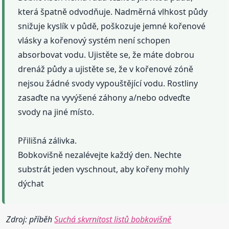
která špatně odvodňuje. Nadměrná vlhkost půdy
snižuje kyslík v půdě, poškozuje jemné kořenové
vlásky a kořenový systém není schopen
absorbovat vodu. Ujistěte se, že máte dobrou
drenáž půdy a ujistěte se, že v kořenové zóně
nejsou žádné svody vypouštějící vodu. Rostliny
zasaďte na vyvýšené záhony a/nebo odveďte
svody na jiné místo.
Přilišná zálivka.
Bobkovišně nezalévejte každý den. Nechte
substrát jeden vyschnout, aby kořeny mohly
dýchat
Zdroj: příběh
Suchá skvrnitost listů bobkovišně