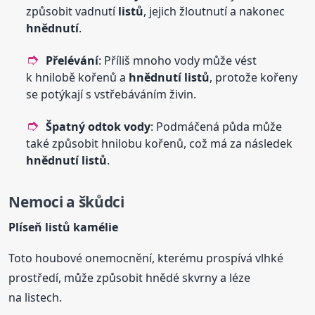
způsobit vadnutí
listů
, jejich žloutnutí a nakonec
hnědnutí
.
Přelévání
: Příliš mnoho vody může vést
k hnilobě kořenů a
hnědnutí
listů
, protože kořeny
se potýkají s vstřebáváním živin.
Špatný odtok vody
: Podmáčená půda může
také způsobit hnilobu kořenů, což má za následek
hnědnutí
listů
.
Nemoci a škůdci
Plíseň
listů
kamélie
Toto houbové onemocnění, kterému prospívá vlhké
prostředí, může způsobit hnědé skvrny a léze
na listech.