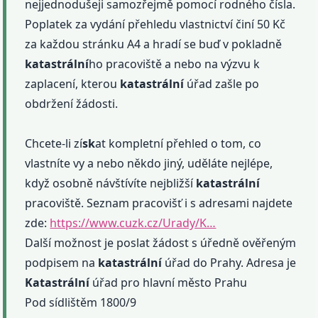
nejjednodušeji samozřejmě pomocí rodného čísla.
Poplatek za vydání přehledu vlastnictví činí 50 Kč
za každou stránku A4 a hradí se buď v pokladně
katastrální
ho pracoviště a nebo na výzvu k
zaplacení, kterou
katastrální
úřad zašle po
obdržení žádosti.
Chcete-li zí
sk
at kompletní přehled o tom, co
vlastníte vy a nebo někdo jiný, uděláte nejlépe,
když osobně návštívíte nejbližší
katastrální
pracoviště. Seznam pracovišť i s adresami najdete
zde:
https://www.cuzk.cz/Urady/K…
Další možnost je poslat žádost s úředně ověřeným
podpisem na
katastrální
úřad do Prahy. Adresa je
Katastrální
úřad pro hlavní město Prahu
Pod sídlištěm 1800/9