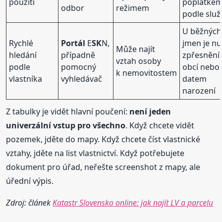
použití
poplatke
odbor
režimem
podle služ
U běžných
Rychlé
Portál
E
SK
N,
jmen je n
Může najít
hledání
případně
zpřesnění
vztah osoby
podle
pomocný
obcí nebo
k nemovitostem
vlastníka
vyhledávač
datem
narození
Z tabulky je vidět hlavní poučení:
není jeden
univerzální vstup pro všechno
. Když chcete vidět
pozemek, jděte do mapy. Když chcete číst vlastnické
vztahy, jděte na list vlastnictví. Když potřebujete
dokument pro úřad, neřešte screenshot z mapy, ale
úřední výpis.
Zdroj: článek
Katastr Slovensko online: jak najít LV a parcelu