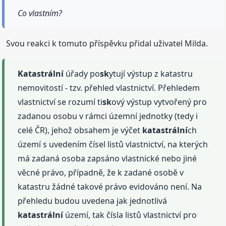
Co vlastním?
Svou reakci k tomuto příspěvku přidal uživatel Milda.
Katastrální
úřady po
sk
ytují výstup z katastru
nemovitostí - tzv. přehled vlastnictví. Přehledem
vlastnictví se rozumí ti
sk
ový výstup vytvořený pro
zadanou osobu v rámci územní jednotky (tedy i
celé ČR), jehož obsahem je výčet
katastrální
ch
území s uvedením čísel listů vlastnictví, na kterých
má zadaná osoba zapsáno vlastnické nebo jiné
věcné právo, případně, že k zadané osobě v
katastru žádné takové právo evidováno není. Na
přehledu budou uvedena jak jednotlivá
katastrální
území, tak čísla listů vlastnictví pro