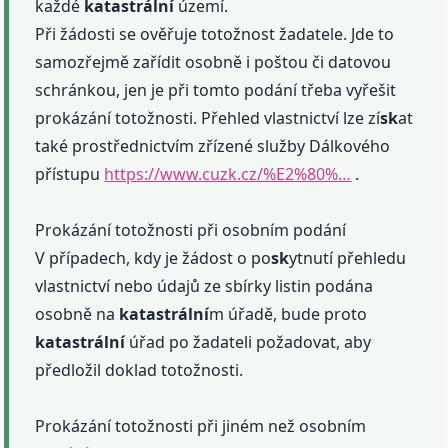
každé
katastrální
území.
Při žádosti se ověřuje totožnost žadatele. Jde to
samozřejmě zařídit osobně i poštou či datovou
schránkou, jen je při tomto podání třeba vyřešit
prokázání totožnosti. Přehled vlastnictví lze zí
sk
at
také prostřednictvím zřízené služby Dálkového
přístupu
https://www.cuzk.cz/%E2%80%…
.
Prokázání totožnosti při osobním podání
V případech, kdy je žádost o po
sk
ytnutí přehledu
vlastnictví nebo údajů ze sbírky listin podána
osobně na
katastrální
m úřadě, bude proto
katastrální
úřad po žadateli požadovat, aby
předložil doklad totožnosti.
Prokázání totožnosti při jiném než osobním