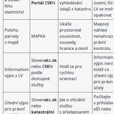
Portál
E
SK
N
vyhledávání
území, čís
listu
údajů z katastru
LV se mo
vlastnictví
opakovat
Ukáže
Mapový
Polohu
prostorové
náhled
parcely
MAPKA
souvislosti,
nenahrazu
v mapě
sousedy,
právní
hranice a okolí
kontrolu
Informativ
Sloven
sk
o.
sk
výpis není
nebo E
SK
N
Hodí se pro
Informativní
totéž co
podle
rychlou
výpis z LV
úřední výp
dostupné
orientaci
pro právní
služby
účely
Počítejte
Sloven
sk
o.
sk
Jde o oficiální
Úřední výpis
s přihláše
nebo
službu
pro právní
eID nebo
katastrální
s předepsaným