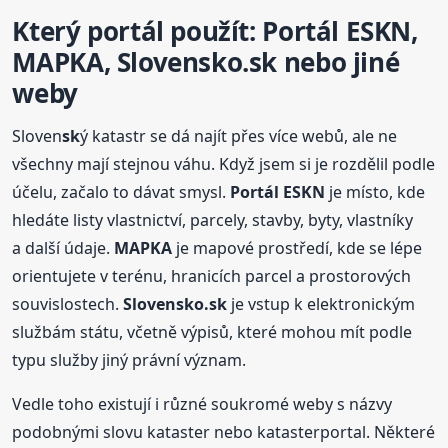
Který
portál
použít:
Portál
E
SK
N,
MAPKA, Sloven
sk
o.
sk
nebo jiné
weby
Sloven
sk
ý katastr se dá najít přes více webů, ale ne
všechny mají stejnou váhu. Když jsem si je rozdělil podle
účelu, začalo to dávat smysl.
Portál
E
SK
N
je místo, kde
hledáte listy vlastnictví, parcely, stavby, byty, vlastníky
a další údaje.
MAPKA
je mapové prostředí, kde se lépe
orientujete v terénu, hranicích parcel a prostorových
souvislostech.
Sloven
sk
o.
sk
je vstup k elektronickým
službám státu, včetně výpisů, které mohou mít podle
typu služby jiný právní význam.
Vedle toho existují i různé soukromé weby s názvy
podobnými slovu kataster nebo katasterportal. Některé