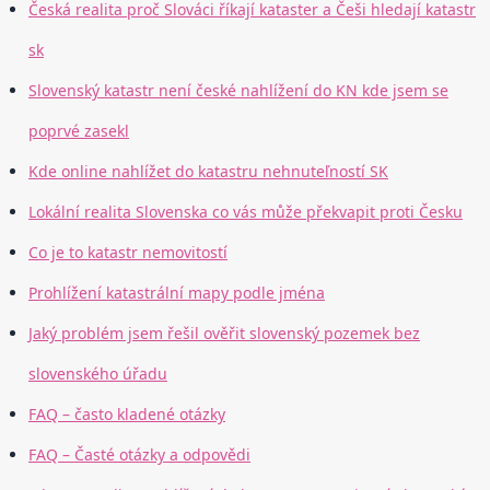
Česká realita proč Slováci říkají kataster a Češi hledají katastr
sk
Slovenský katastr není české nahlížení do KN kde jsem se
poprvé zasekl
Kde online nahlížet do katastru nehnuteľností SK
Lokální realita Slovenska co vás může překvapit proti Česku
Co je to katastr nemovitostí
Prohlížení katastrální mapy podle jména
Jaký problém jsem řešil ověřit slovenský pozemek bez
slovenského úřadu
FAQ – často kladené otázky
FAQ – Časté otázky a odpovědi