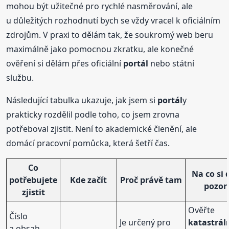
mohou být užitečné pro rychlé nasměrování, ale
u důležitých rozhodnutí bych se vždy vracel k oficiálním
zdrojům. V praxi to dělám tak, že soukromý web beru
maximálně jako pomocnou zkratku, ale konečné
ověření si dělám přes oficiální
portál
nebo státní
službu.
Následující tabulka ukazuje, jak jsem si
portál
y
prakticky rozdělil podle toho, co jsem zrovna
potřeboval zjistit. Není to akademické členění, ale
domácí pracovní pomůcka, která šetří čas.
Co
Na co si 
potřebujete
Kde začít
Proč právě tam
pozor
zjistit
Ověřte
Číslo
Je určený pro
katastrál
a obsah