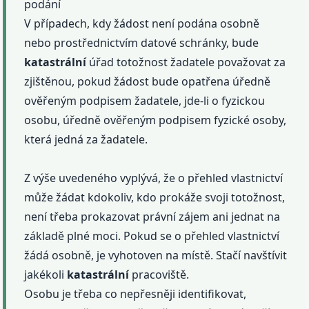
podání
V případech, kdy žádost není podána osobně
nebo prostřednictvím datové schránky, bude
katastrální
úřad totožnost žadatele považovat za
zjištěnou, pokud žádost bude opatřena úředně
ověřeným podpisem žadatele, jde-li o fyzickou
osobu, úředně ověřeným podpisem fyzické osoby,
která jedná za žadatele.
Z výše uvedeného vyplývá, že o přehled vlastnictví
může žádat kdokoliv, kdo prokáže svoji totožnost,
není třeba prokazovat právní zájem ani jednat na
základě plné moci. Pokud se o přehled vlastnictví
žádá osobně, je vyhotoven na místě. Stačí navštívit
jakékoli
katastrální
pracoviště.
Osobu je třeba co nepřesněji identifikovat,