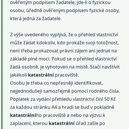
ověřeným podpisem žadatele, jde-li o fyzickou
osobu, úředně ověřeným podpisem fyzické osoby,
která jedná za žadatele.
Z výše uvedeného vyplývá, že o přehled vlastnictví
může žádat kdokoliv, kdo prokáže svoji totožnost,
není třeba prokazovat právní zájem ani jednat na
základě plné moci. Pokud se o přehled vlastnictví
žádá osobně, je vyhotoven na místě. Stačí navštívit
jakékoli
katastrální
pracoviště.
Osobu je třeba co nepřesněji identifikovat,
nejjednodušeji samozřejmě pomocí rodného čísla.
Poplatek za vydání přehledu vlastnictví činí 50 Kč
za každou stránku A4 a hradí se buď v pokladně
katastrální
ho pracoviště a nebo na výzvu k
zaplacení, kterou
katastrální
úřad zašle po