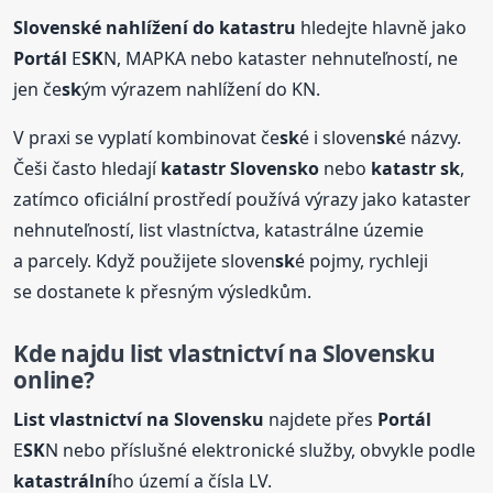
Sloven
sk
é nahlížení do katastru
hledejte hlavně jako
Portál
E
SK
N, MAPKA nebo kataster nehnuteľností, ne
jen če
sk
ým výrazem nahlížení do KN.
V praxi se vyplatí kombinovat če
sk
é i sloven
sk
é názvy.
Češi často hledají
katastr Sloven
sk
o
nebo
katastr
sk
,
zatímco oficiální prostředí používá výrazy jako kataster
nehnuteľností, list vlastníctva, katastrálne územie
a parcely. Když použijete sloven
sk
é pojmy, rychleji
se dostanete k přesným výsledkům.
Kde najdu list vlastnictví na Sloven
sk
u
online?
List vlastnictví na Sloven
sk
u
najdete přes
Portál
E
SK
N nebo příslušné elektronické služby, obvykle podle
katastrální
ho území a čísla LV.