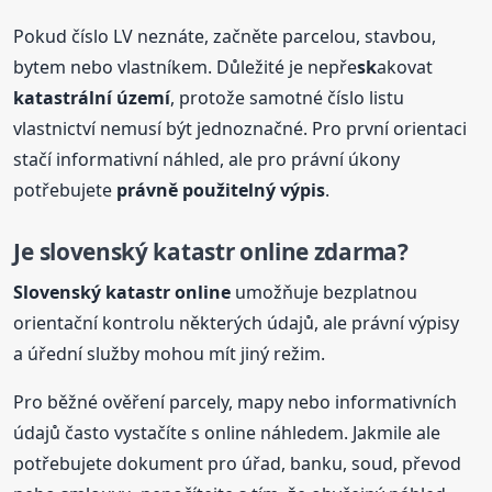
Pokud číslo LV neznáte, začněte parcelou, stavbou,
bytem nebo vlastníkem. Důležité je nepře
sk
akovat
katastrální
území
, protože samotné číslo listu
vlastnictví nemusí být jednoznačné. Pro první orientaci
stačí informativní náhled, ale pro právní úkony
potřebujete
právně použitelný výpis
.
Je sloven
sk
ý katastr online zdarma?
Sloven
sk
ý katastr online
umožňuje bezplatnou
orientační kontrolu některých údajů, ale právní výpisy
a úřední služby mohou mít jiný režim.
Pro běžné ověření parcely, mapy nebo informativních
údajů často vystačíte s online náhledem. Jakmile ale
potřebujete dokument pro úřad, banku, soud, převod