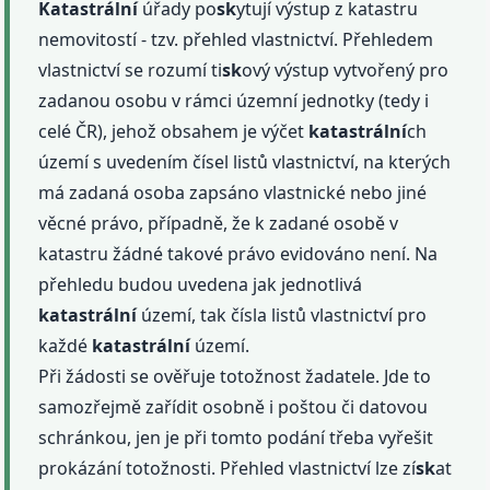
Katastrální
úřady po
sk
ytují výstup z katastru
nemovitostí - tzv. přehled vlastnictví. Přehledem
vlastnictví se rozumí ti
sk
ový výstup vytvořený pro
zadanou osobu v rámci územní jednotky (tedy i
celé ČR), jehož obsahem je výčet
katastrální
ch
území s uvedením čísel listů vlastnictví, na kterých
má zadaná osoba zapsáno vlastnické nebo jiné
věcné právo, případně, že k zadané osobě v
katastru žádné takové právo evidováno není. Na
přehledu budou uvedena jak jednotlivá
katastrální
území, tak čísla listů vlastnictví pro
každé
katastrální
území.
Při žádosti se ověřuje totožnost žadatele. Jde to
samozřejmě zařídit osobně i poštou či datovou
schránkou, jen je při tomto podání třeba vyřešit
prokázání totožnosti. Přehled vlastnictví lze zí
sk
at