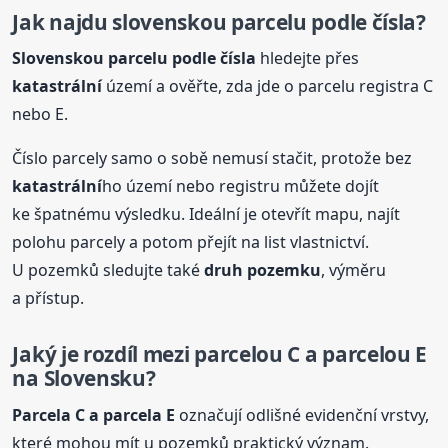
Jak najdu sloven
sk
ou parcelu podle čísla?
Sloven
sk
ou parcelu podle čísla
hledejte přes
katastrální
území a ověřte, zda jde o parcelu registra C
nebo E.
Číslo parcely samo o sobě nemusí stačit, protože bez
katastrální
ho území nebo registru můžete dojít
ke špatnému výsledku. Ideální je otevřít mapu, najít
polohu parcely a potom přejít na list vlastnictví.
U pozemků sledujte také
druh pozemku
, výměru
a přístup.
Jaký je rozdíl mezi parcelou C a parcelou E
na Sloven
sk
u?
Parcela C a parcela E
označují odlišné evidenční vrstvy,
které mohou mít u pozemků praktický význam.