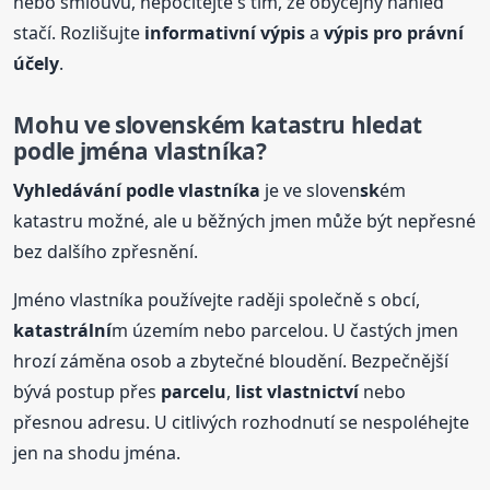
nebo smlouvu, nepočítejte s tím, že obyčejný náhled
stačí. Rozlišujte
informativní výpis
a
výpis pro právní
účely
.
Mohu ve sloven
sk
ém katastru hledat
podle jména vlastníka?
Vyhledávání podle vlastníka
je ve sloven
sk
ém
katastru možné, ale u běžných jmen může být nepřesné
bez dalšího zpřesnění.
Jméno vlastníka používejte raději společně s obcí,
katastrální
m územím nebo parcelou. U častých jmen
hrozí záměna osob a zbytečné bloudění. Bezpečnější
bývá postup přes
parcelu
,
list vlastnictví
nebo
přesnou adresu. U citlivých rozhodnutí se nespoléhejte
jen na shodu jména.