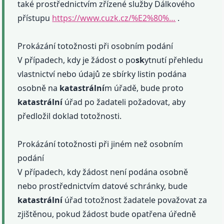
také prostřednictvím zřízené služby Dálkového
přístupu
https://www.cuzk.cz/%E2%80%…
.
Prokázání totožnosti při osobním podání
V případech, kdy je žádost o po
sk
ytnutí přehledu
vlastnictví nebo údajů ze sbírky listin podána
osobně na
katastrální
m úřadě, bude proto
katastrální
úřad po žadateli požadovat, aby
předložil doklad totožnosti.
Prokázání totožnosti při jiném než osobním
podání
V případech, kdy žádost není podána osobně
nebo prostřednictvím datové schránky, bude
katastrální
úřad totožnost žadatele považovat za
zjištěnou, pokud žádost bude opatřena úředně