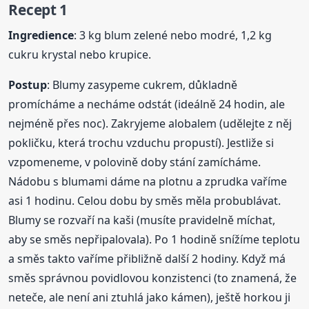
Recept 1
Ingredience
: 3 kg blum zelené nebo modré, 1,2 kg
cukru krystal nebo krupice.
Postup
: Blumy zasypeme cukrem, důkladně
promícháme a necháme odstát (ideálně 24 hodin, ale
nejméně přes noc). Zakryjeme alobalem (udělejte z něj
pokličku, která trochu vzduchu propustí). Jestliže si
vzpomeneme, v polovině doby stání zamícháme.
Nádobu s blumami dáme na plotnu a zprudka vaříme
asi 1 hodinu. Celou dobu by směs měla probublávat.
Blumy se rozvaří na kaši (musíte pravidelně míchat,
aby se směs nepřipalovala). Po 1 hodině snížíme teplotu
a směs takto vaříme přibližně další 2 hodiny. Když má
směs správnou povidlovou konzistenci (to znamená, že
neteče, ale není ani ztuhlá jako kámen), ještě horkou ji