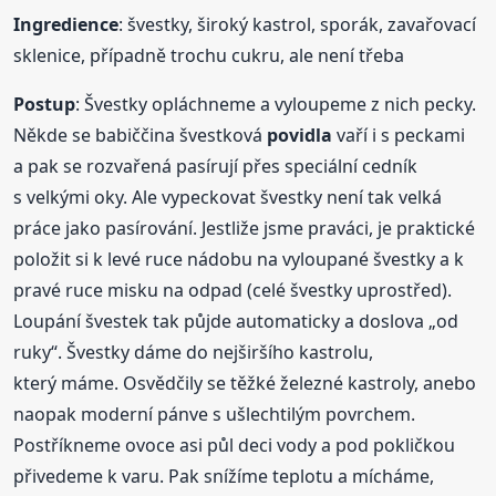
Ingredience
: švestky, široký kastrol, sporák, zavařovací
sklenice, případně trochu cukru, ale není třeba
Postup
: Švestky opláchneme a vyloupeme z nich pecky.
Někde se babiččina švestková
povidla
vaří i s peckami
a pak se rozvařená pasírují přes speciální cedník
s velkými oky. Ale vypeckovat švestky není tak velká
práce jako pasírování. Jestliže jsme praváci, je praktické
položit si k levé ruce nádobu na vyloupané švestky a k
pravé ruce misku na odpad (celé švestky uprostřed).
Loupání švestek tak půjde automaticky a doslova „od
ruky“. Švestky dáme do nejširšího kastrolu,
který máme. Osvědčily se těžké železné kastroly, anebo
naopak moderní pánve s ušlechtilým povrchem.
Postříkneme ovoce asi půl deci vody a pod pokličkou
přivedeme k varu. Pak snížíme teplotu a mícháme,