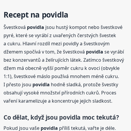
Recept na
povidla
Švestková
povidla
jsou hustý kompot nebo švestkové
pyré, které se vyrábí z uvařených čerstvých švestek
a cukru. Hlavní rozdíl mezi povidly a švestkovým
džemem spočívá v tom, že švestková
povidla
se vyrábí
bez konzervantů a želírujících látek. Zatímco švestkový
džem má obecně vyšší poměr cukru k ovoci (obvykle
1:1), švestkové máslo používá mnohem méně cukru.
I přesto jsou
povidla
hodně sladká, protože švestky
obsahují vysoké množství přírodních cukrů. Proces
vaření karamelizuje a koncentruje jejich sladkost.
Co dělat, když jsou
povidla
moc tekutá?
Pokud jsou vaše
povidla
příliš tekutá, vařte je déle.