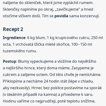
nalijeme do skleniček, které jsme vypláchli rumem.
Skleničky naplníme po okraj, „zavíčkujeme‟ a hned
otočíme víčkem dolů. Tím se
povidla
sama konzervují.
Recept 2
Ingredience
: 6 kg blum, 1 kg krupicového cukru, 250 ml
octa, 1 vrchovatá lžička mleté skořice, 100−150 ml
tuzemského rumu.
Postup
: Blumy vypeckujeme a vložíme do největšího
a nejširšího hrnce, který doma máme. Zasypeme je
cukrem a zalijeme octem. Od této chvíle je nemícháme.
Přiklopíme a necháme 24 hodin stát (lépe v chladu,
aby nezkvasily). Hrnec bez poklice postavíme na sporák
(v ideálním případě na kamna) a přivedeme k varu.
Hodinu vaříme co nejprudčeji, poté teplotu snížíme,