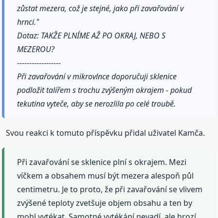
zůstat mezera, což je stejné, jako při zavařování v
hrnci."
Dotaz: TAKŽE PLNÍME AŽ PO OKRAJ, NEBO S
MEZEROU?
------------------
Při zavařování v mikrovlnce doporučuji sklenice
podložit talířem s trochu zvýšeným okrajem - pokud
tekutina vyteče, aby se nerozlila po celé troubě.
Svou reakci k tomuto příspěvku přidal uživatel Kamča.
Při zavařování se sklenice plní s okrajem. Mezi
víčkem a obsahem musí být mezera alespoň půl
centimetru. Je to proto, že při zavařování se vlivem
zvýšené teploty zvetšuje objem obsahu a ten by
mohl vytékat. Samotné vytékání nevadí, ale hrozí,