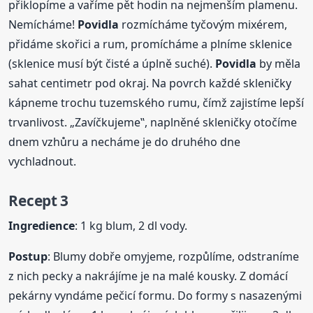
přiklopíme a vaříme pět hodin na nejmenším plamenu.
Nemícháme!
Povidla
rozmícháme tyčovým mixérem,
přidáme skořici a rum, promícháme a plníme sklenice
(sklenice musí být čisté a úplně suché).
Povidla
by měla
sahat centimetr pod okraj. Na povrch každé skleničky
kápneme trochu tuzemského rumu, čímž zajistíme lepší
trvanlivost. „Zavíčkujeme‟, naplněné skleničky otočíme
dnem vzhůru a necháme je do druhého dne
vychladnout.
Recept 3
Ingredience
: 1 kg blum, 2 dl vody.
Postup
: Blumy dobře omyjeme, rozpůlíme, odstraníme
z nich pecky a nakrájíme je na malé kousky. Z domácí
pekárny vyndáme pečicí formu. Do formy s nasazenými