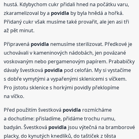
hustá. Kdybychom cukr přidali hned na počátku varu,
zkaramelizoval by a
povidla
by byla hnědá a hořká.
Přidaný cukr však musíme také provařit, ale jen asi tři
až pět minut.
Připravená
povidla
nemusíme sterilizovat. Předkové je
uchovávali v kameninových nádobách, jen povázané
voskovaným nebo pergamenovým papírem. Prababičky
dávaly švestková
povidla
pod celofán. My si vystačíme
s dobře vymytými a vypařenými sklenicemi s víčkem.
Pro jistotu sklenice s horkými povidly překlopíme
na víčko.
Před použitím švestková
povidla
rozmícháme
a dochutíme: přisladíme, přidáme trochu rumu,
badyán. Švestková
povidla
jsou výtečná na bramborové
placky, do kynutých knedlíků, do taštiček z těsta