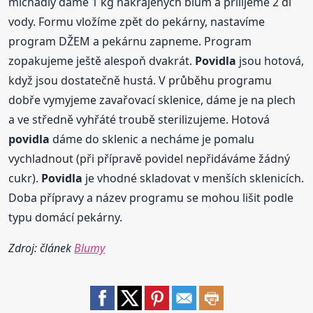
míchadly dáme 1 kg nakrájených blum a přilijeme 2 dl
vody. Formu vložíme zpět do pekárny, nastavíme
program DŽEM a pekárnu zapneme. Program
zopakujeme ještě alespoň dvakrát.
Povidla
jsou hotová,
když jsou dostatečně hustá. V průběhu programu
dobře vymyjeme zavařovací sklenice, dáme je na plech
a ve středně vyhřáté troubě sterilizujeme. Hotová
povidla
dáme do sklenic a necháme je pomalu
vychladnout (při přípravě povidel nepřidáváme žádný
cukr).
Povidla
je vhodné skladovat v menších sklenicích.
Doba přípravy a název programu se mohou lišit podle
typu domácí pekárny.
Zdroj: článek
Blumy