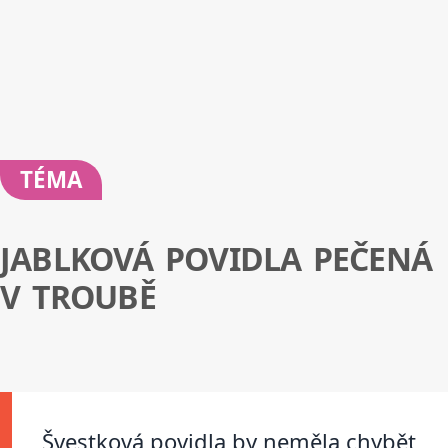
TÉMA
JABLKOVÁ POVIDLA PEČENÁ
V TROUBĚ
Švestková povidla by neměla chybět