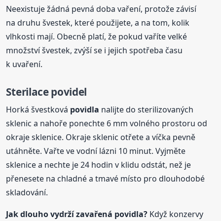
Neexistuje žádná pevná doba vaření, protože závisí
na druhu švestek, které použijete, a na tom, kolik
vlhkosti mají. Obecně platí, že pokud vaříte velké
množství švestek, zvýší se i jejich spotřeba času
k uvaření.
Sterilace povidel
Horká švestková
povidla
nalijte do sterilizovaných
sklenic a nahoře ponechte 6 mm volného prostoru od
okraje sklenice. Okraje sklenic otřete a víčka pevně
utáhněte. Vařte ve vodní lázni 10 minut. Vyjměte
sklenice a nechte je 24 hodin v klidu odstát, než je
přenesete na chladné a tmavé místo pro dlouhodobé
skladování.
Jak dlouho vydrží zavařená
povidla
?
Když konzervy