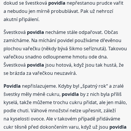
dokud se švestková
povidla
nepřestanou prudce vařit
a nebudou jen mírně probublávat. Pak už nehrozí
akutní připálení.
Švestková
povidla
necháme stále odpařovat. Občas
zamícháme. Na míchání povidel používáme dřevěnou
plochou vařečku (někdy bývá šikmo seříznutá). Takovou
vařečkou snadno odloupneme hmotu ode dna.
Švestková
povidla
jsou hotová, když jsou tak hustá, že
se brázda za vařečkou neuzavírá.
Povidla
nepřislazujeme. Kdyby byl „špatný rok“ a zralé
švestky měly méně cukru,
povidla
by z nich byla příliš
kyselá, takže můžeme trochu cukru přidat, ale jen málo,
podle chuti. Váhové množství nelze upřesnit, záleží
na kyselosti ovoce. Ale v takovém případě přidáváme
cukr těsně před dokončením varu, když už jsou
povidla