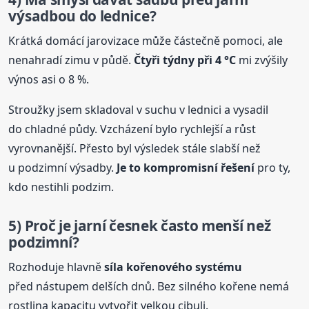
výsadbou do lednice?
Krátká domácí jarovizace může částečně pomoci, ale
nenahradí zimu v půdě.
Čtyři týdny při 4 °C
mi zvýšily
výnos asi o 8 %.
Stroužky jsem skladoval v suchu v lednici a vysadil
do chladné půdy. Vzcházení bylo rychlejší a růst
vyrovnanější. Přesto byl výsledek stále slabší než
u podzimní výsadby.
Je to kompromisní řešení
pro ty,
kdo nestihli podzim.
5) Proč je jarní česnek často menší než
podzimní?
Rozhoduje hlavně
síla kořenového systému
před nástupem delších dnů. Bez silného kořene nemá
rostlina kapacitu vytvořit velkou cibuli.