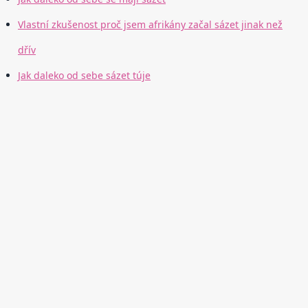
Vlastní zkušenost proč jsem afrikány začal sázet jinak než
dřív
Jak daleko od sebe sázet túje