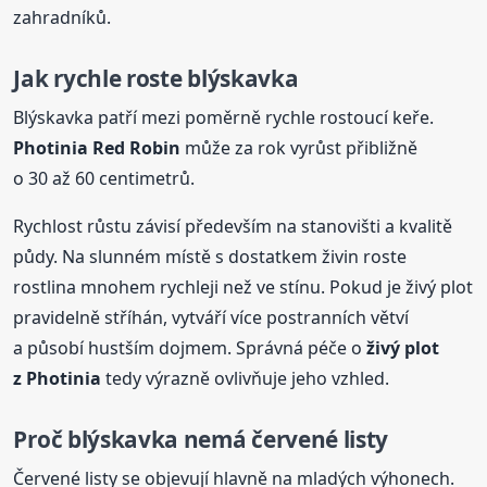
zahradníků.
Jak rychle roste blýskavka
Blýskavka patří mezi poměrně rychle rostoucí keře.
Photinia Red Robin
může za rok vyrůst přibližně
o 30 až 60 centimetrů.
Rychlost růstu závisí především na stanovišti a kvalitě
půdy. Na slunném místě s dostatkem živin roste
rostlina mnohem rychleji než ve stínu. Pokud je živý plot
pravidelně stříhán, vytváří více postranních větví
a působí hustším dojmem. Správná péče o
živý plot
z Photinia
tedy výrazně ovlivňuje jeho vzhled.
Proč blýskavka nemá červené listy
Červené listy se objevují hlavně na mladých výhonech.