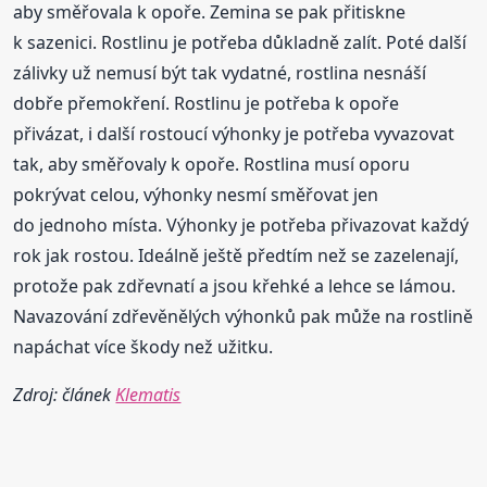
aby směřovala k opoře. Zemina se pak přitiskne
k sazenici. Rostlinu je potřeba důkladně zalít. Poté další
zálivky už nemusí být tak vydatné, rostlina nesnáší
dobře přemokření. Rostlinu je potřeba k opoře
přivázat, i další rostoucí výhonky je potřeba vyvazovat
tak, aby směřovaly k opoře. Rostlina musí oporu
pokrývat celou, výhonky nesmí směřovat jen
do jednoho místa. Výhonky je potřeba přivazovat každý
rok jak rostou. Ideálně ještě předtím než se zazelenají,
protože pak zdřevnatí a jsou křehké a lehce se lámou.
Navazování zdřevěnělých výhonků pak může na rostlině
napáchat více škody než užitku.
Zdroj: článek
Klematis