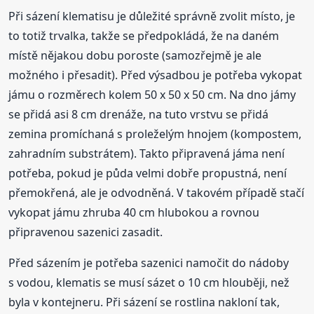
Při sázení klematisu je důležité správně zvolit místo, je
to totiž trvalka, takže se předpokládá, že na daném
místě nějakou dobu poroste (samozřejmě je ale
možného i přesadit). Před výsadbou je potřeba vykopat
jámu o rozměrech kolem 50 x 50 x 50 cm. Na dno jámy
se přidá asi 8 cm drenáže, na tuto vrstvu se přidá
zemina promíchaná s proleželým hnojem (kompostem,
zahradním substrátem). Takto připravená jáma není
potřeba, pokud je půda velmi dobře propustná, není
přemokřená, ale je odvodněná. V takovém případě stačí
vykopat jámu zhruba 40 cm hlubokou a rovnou
připravenou sazenici zasadit.
Před sázením je potřeba sazenici namočit do nádoby
s vodou, klematis se musí sázet o 10 cm hlouběji, než
byla v kontejneru. Při sázení se rostlina nakloní tak,