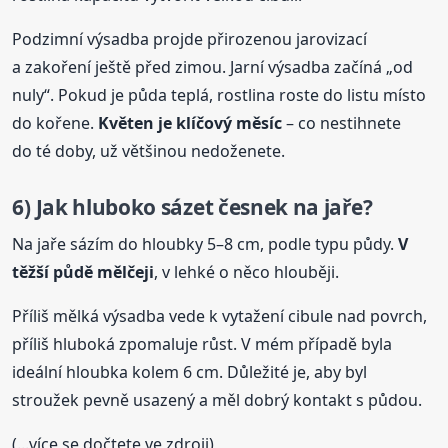
Podzimní výsadba projde přirozenou jarovizací
a zakoření ještě před zimou. Jarní výsadba začíná „od
nuly“. Pokud je půda teplá, rostlina roste do listu místo
do kořene.
Květen je klíčový měsíc
– co nestihnete
do té doby, už většinou nedoženete.
6) Jak hluboko sázet česnek na jaře?
Na jaře sázím do hloubky 5–8 cm, podle typu půdy.
V
těžší půdě mělčeji
, v lehké o něco hlouběji.
Příliš mělká výsadba vede k vytažení cibule nad povrch,
příliš hluboká zpomaluje růst. V mém případě byla
ideální hloubka kolem 6 cm. Důležité je, aby byl
stroužek pevně usazený a měl dobrý kontakt s půdou.
(...více se dočtete ve zdroji)