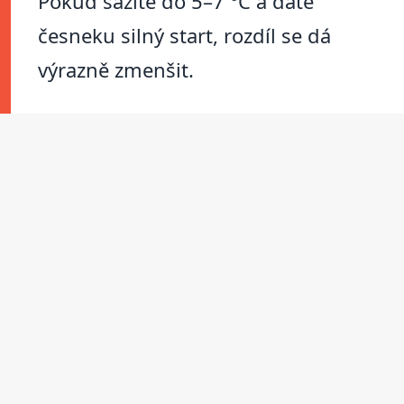
Pokud sázíte do 5–7 °C a dáte
česneku silný start, rozdíl se dá
výrazně zmenšit.