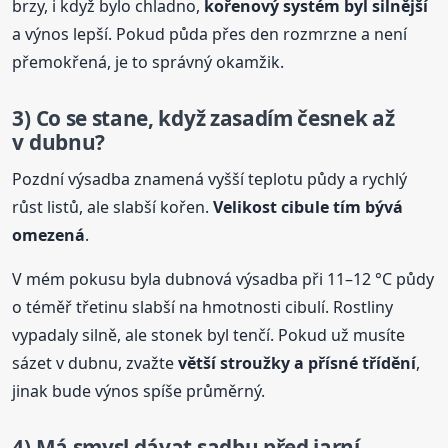
brzy, i když bylo chladno,
kořenový systém byl silnější
a výnos lepší. Pokud půda přes den rozmrzne a není
přemokřená, je to správný okamžik.
3) Co se stane, když zasadím česnek až
v dubnu?
Pozdní výsadba znamená vyšší teplotu půdy a rychlý
růst listů, ale slabší kořen.
Velikost cibule tím bývá
omezená
.
V mém pokusu byla dubnová výsadba při 11–12 °C půdy
o téměř třetinu slabší na hmotnosti cibulí. Rostliny
vypadaly silně, ale stonek byl tenčí. Pokud už musíte
sázet v dubnu, zvažte
větší stroužky a přísné třídění
,
jinak bude výnos spíše průměrný.
4) Má smysl dávat sadbu před jarní