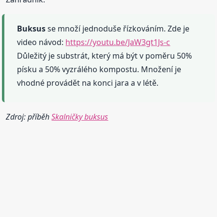
Buksus
se množí jednoduše řízkováním. Zde je
video návod:
https://youtu.be/JaW3gt1Js-c
Důležitý je substrát, který má být v poměru 50%
písku a 50% vyzrálého kompostu. Množení je
vhodné provádět na konci jara a v létě.
Zdroj: příběh
Skalničky buksus