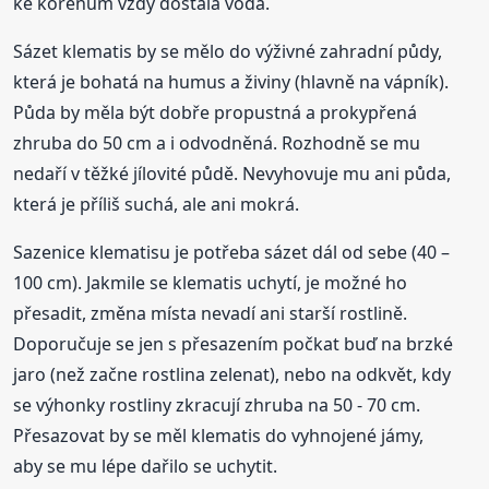
ke kořenům vždy dostala voda.
Sázet klematis by se mělo do výživné zahradní půdy,
která je bohatá na humus a živiny (hlavně na vápník).
Půda by měla být dobře propustná a prokypřená
zhruba do 50 cm a i odvodněná. Rozhodně se mu
nedaří v těžké jílovité půdě. Nevyhovuje mu ani půda,
která je příliš suchá, ale ani mokrá.
Sazenice klematisu je potřeba sázet dál od sebe (40 –
100 cm). Jakmile se klematis uchytí, je možné ho
přesadit, změna místa nevadí ani starší rostlině.
Doporučuje se jen s přesazením počkat buď na brzké
jaro (než začne rostlina zelenat), nebo na odkvět, kdy
se výhonky rostliny zkracují zhruba na 50 - 70 cm.
Přesazovat by se měl klematis do vyhnojené jámy,
aby se mu lépe dařilo se uchytit.