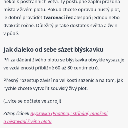
několik postranních větví. Ty postupně zaplní prázdná
místa v živém plotu. Pokud chcete opravdu hustý plot,
je dobré provádět
tvarovací řez
alespoň jednou nebo
dvakrát ročně. Důležitý je také dostatek světla a živin
v půdě.
Jak daleko od sebe sázet blýskavku
Při zakládání živého plotu se blýskavka obvykle vysazuje
ve vzdálenosti přibližně 60 až 80 centimetrů.
Přesný rozestup závisí na velikosti sazenic a na tom, jak
rychle chcete vytvořit souvislý živý plot.
(...více se dočtete ve zdroji)
Zdroj: článek
Blýskavka (Photinia): stříhání, množení
a pěstování živého plotu