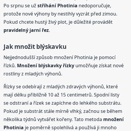
Po srpnu se už
stříhání Photinia
nedoporučuje,
protože nové výhony by nestihly vyzrát před zimou.
Pokud chcete hustý živý plot, je důležité provádět
pravidelný jarní řez
.
Jak množit blýskavku
Nejjednodušší způsob množení Photinia je pomocí
řízků.
Množení blýskavky řízky
umožňuje získat nové
rostliny z mladých výhonů.
Řízky se odebírají z mladých zdravých výhonů, které
mají délku přibližně 10 až 15 centimetrů. Spodní listy
se odstraní a řízek se zapíchne do lehkého substrátu.
Pokud je substrát stále mírně vlhký, začnou se během
několika týdnů vytvářet kořeny. Tato metoda
množení
Photinia
je poměrně spolehlivá a používá ji mnoho