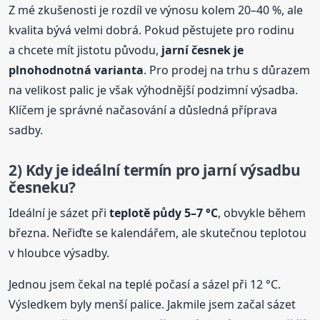
Z mé zkušenosti je rozdíl ve výnosu kolem 20–40 %, ale
kvalita bývá velmi dobrá. Pokud pěstujete pro rodinu
a chcete mít jistotu původu,
jarní česnek je
plnohodnotná varianta
. Pro prodej na trhu s důrazem
na velikost palic je však výhodnější podzimní výsadba.
Klíčem je správné načasování a důsledná příprava
sadby.
2) Kdy je ideální termín pro jarní výsadbu
česneku?
Ideální je sázet při
teplotě půdy 5–7 °C
, obvykle během
března. Neřiďte se kalendářem, ale skutečnou teplotou
v hloubce výsadby.
Jednou jsem čekal na teplé počasí a sázel při 12 °C.
Výsledkem byly menší palice. Jakmile jsem začal sázet