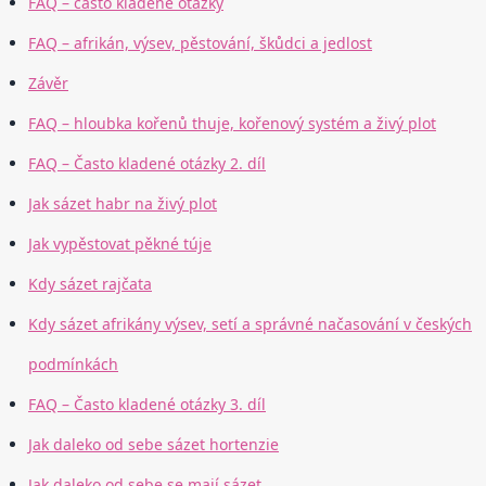
FAQ – často kladené otázky
FAQ – afrikán, výsev, pěstování, škůdci a jedlost
Závěr
FAQ – hloubka kořenů thuje, kořenový systém a živý plot
FAQ – Často kladené otázky 2. díl
Jak sázet habr na živý plot
Jak vypěstovat pěkné túje
Kdy sázet rajčata
Kdy sázet afrikány výsev, setí a správné načasování v českých
podmínkách
FAQ – Často kladené otázky 3. díl
Jak daleko od sebe sázet hortenzie
Jak daleko od sebe se mají sázet