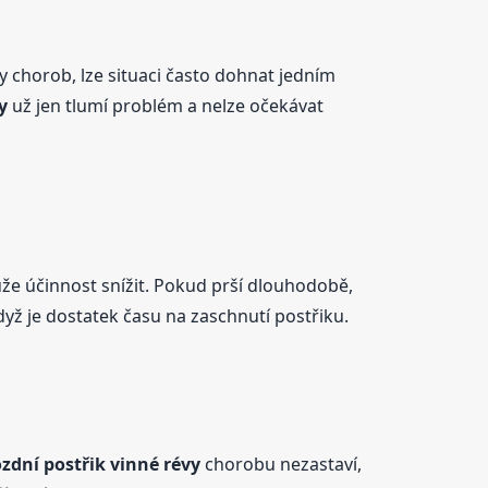
y chorob, lze situaci často dohnat jedním
y
už jen tlumí problém a nelze očekávat
může účinnost snížit. Pokud prší dlouhodobě,
yž je dostatek času na zaschnutí postřiku.
zdní postřik vinné révy
chorobu nezastaví,