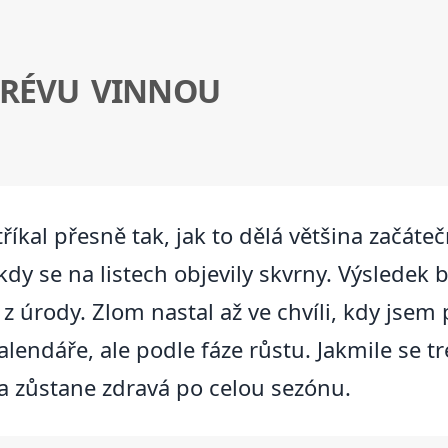
 RÉVU VINNOU
říkal přesně tak, jak to dělá většina začáte
 kdy se na listech objevily skvrny. Výsledek 
 z úrody. Zlom nastal až ve chvíli, kdy jse
alendáře, ale podle fáze růstu. Jakmile se 
a zůstane zdravá po celou sezónu.