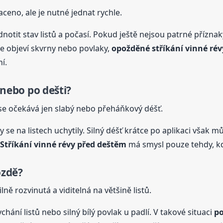
aceno, ale je nutné jednat rychle.
otit stav listů a počasí. Pokud ještě nejsou patrné příznak
e objeví skvrny nebo povlaky,
opožděné stříkání vinné rév
í.
nebo po dešti?
 se očekává jen slabý nebo přeháňkový déšť.
se na listech uchytily. Silný déšť krátce po aplikaci však 
Stříkání vinné révy před deštěm
má smysl pouze tehdy, kd
ozdě?
ilně rozvinutá a viditelná na většině listů.
ání listů nebo silný bílý povlak u padlí. V takové situaci
po