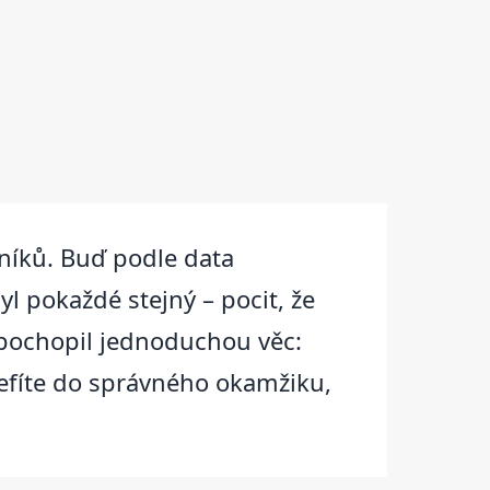
čníků. Buď podle data
byl pokaždé stejný – pocit, že
m pochopil jednoduchou věc:
trefíte do správného okamžiku,