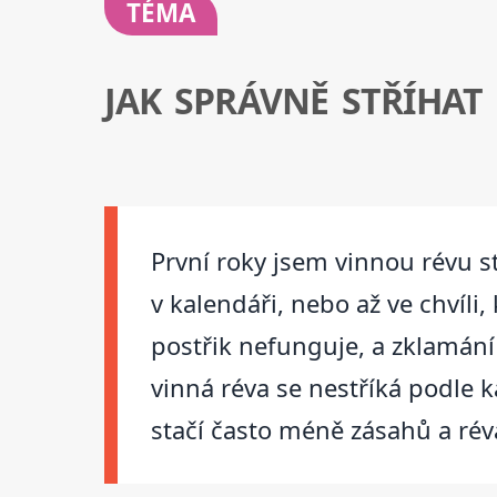
TÉMA
JAK SPRÁVNĚ STŘÍHAT
První roky jsem vinnou révu st
v kalendáři, nebo až ve chvíli,
postřik nefunguje, a zklamání
vinná réva se nestříká podle k
stačí často méně zásahů a rév