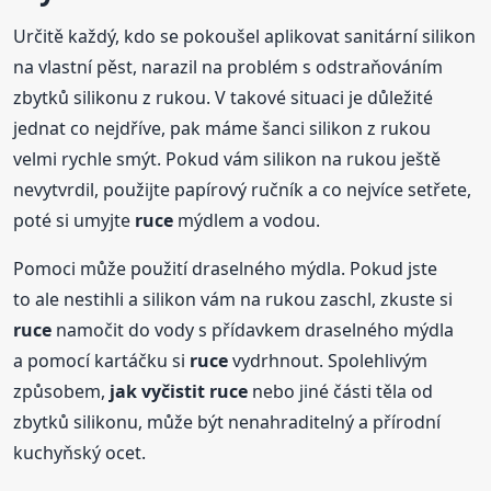
Určitě každý, kdo se pokoušel aplikovat sanitární silikon
na vlastní pěst, narazil na problém s odstraňováním
zbytků silikonu z rukou. V takové situaci je důležité
jednat co nejdříve, pak máme šanci silikon z rukou
velmi rychle smýt. Pokud vám silikon na rukou ještě
nevytvrdil, použijte papírový ručník a co nejvíce setřete,
poté si umyjte
ruce
mýdlem a vodou.
Pomoci může použití draselného mýdla. Pokud jste
to ale nestihli a silikon vám na rukou zaschl, zkuste si
ruce
namočit do vody s přídavkem draselného mýdla
a pomocí kartáčku si
ruce
vydrhnout. Spolehlivým
způsobem,
jak vyčistit
ruce
nebo jiné části těla od
zbytků silikonu, může být nenahraditelný a přírodní
kuchyňský ocet.