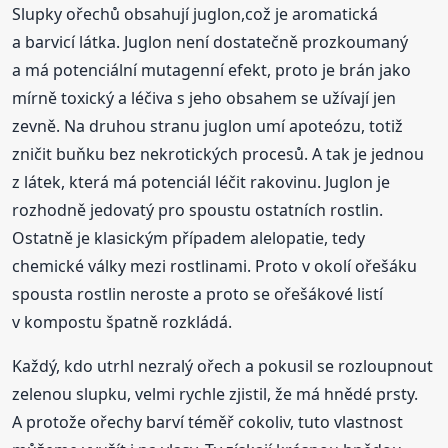
Slupky ořechů obsahují juglon,což je aromatická
a barvicí látka. Juglon není dostatečně prozkoumaný
a má potenciální mutagenní efekt, proto je brán jako
mírně toxický a léčiva s jeho obsahem se užívají jen
zevně. Na druhou stranu juglon umí apoteózu, totiž
zničit buňku bez nekrotických procesů. A tak je jednou
z látek, která má potenciál léčit rakovinu. Juglon je
rozhodně jedovatý pro spoustu ostatních rostlin.
Ostatně je klasickým případem alelopatie, tedy
chemické války mezi rostlinami. Proto v okolí ořešáku
spousta rostlin neroste a proto se ořešákové listí
v kompostu špatně rozkládá.
Každý, kdo utrhl nezralý ořech a pokusil se rozloupnout
zelenou slupku, velmi rychle zjistil, že má hnědé prsty.
A protože ořechy barví téměř cokoliv, tuto vlastnost