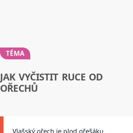
TÉMA
JAK VYČISTIT RUCE OD
OŘECHŮ
Vlašský ořech je plod ořešáku