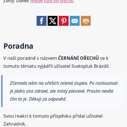
Zdroj: článek
Hnědé ruce od ořechů
Poradna
V naší poradně s názvem
ČERNÁNÍ OŘECHŮ
se k
tomuto tématu vyjádřil uživatel Svatopluk Brázdil.
Zčernala nám na ořeších zelená slupka. Po rozlousnuti
je jádro sice zdravé, ale místy plesnivé. Prosím nevíte
čím to je. Děkuji za odpověď.
Svou reakci k tomuto příspěvku přidal uživatel
Zahradník.