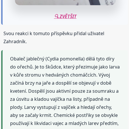
🔍 ZVĚTŠIT
Svou reakci k tomuto příspěvku přidal uživatel
Zahradník.
Obaleč jablečný (Cydia pomonella) dělá tyto díry
do ořechů. Je to škůdce, který přezimuje jako larva
v kůře stromu v hedváných chomáčcích. Vývoj
začíná brzy na jaře a dospělí se objevují v době
kvetení. Dospělí jsou aktivní pouze za soumraku a
za úsvitu a kladou vajíčka na listy, případně na
plody. Larvy vystupují z vajíček a hledají ořechy,
aby se začaly krmit. Chemické postřiky se obvykle
používají k likvidaci vajec a mladých larev předtím,