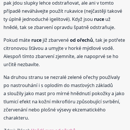
pak jdou slupky lehce odstraňovat, ale ani v tomto
případě neváhávejte použít rukavice (nejčastěji takové
ty úplně jednoduché igelitové). Když jsou
ruce
už
hnědé, tak se zbarvení opravdu špatně odstraňuje.
Pokud máte
ruce
již zbarvené
od ořechů
, tak je potřete
citronovou šťávou a umyjte v horké mýdlové vodě.
Alespoň tímto zbarvení zjemníte, ale napoprvé se ho
určitě nezbavíte.
Na druhou stranu se nezralé zelené ořechy používaly
po nastrouhání i s oplodím do masťových základů
a sloužily jako mast pro mírné hnědnutí pokožky a jako
tlumicí efekt na kožní mikroflóru způsobující svrbění,
zčervenání nebo plošné výsevy ekzematického
charakteru.