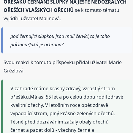
OŘEŠÁKU ČERNÁNÍ SLUPKY NA JEŠTĚ NEDOZRÁLÝCH
OŘEŠÍCH VLAŠSKÝCH OŘECHŮ
se k tomuto tématu
vyjádřil uživatel Malinová.
pod černající slupkou jsou malí červíci,co je toho
příčinou?Jaká je ochrana?
Svou reakci k tomuto příspěvku přidal uživatel Marie
Grézlová.
V zahradě máme krásný,zdravý, vzrostlý strom
ořešáku.Má asi 55 let a po celou dobu rodil zdravé
kvalitní ořechy. V letošním roce opět zdravě
vypadající strom, plný krásně zelených ořechů.
Těsně před dozráváním začaly obaly ořechů
černat a padat dolů - všechny černé a