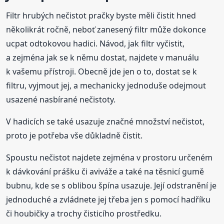
Filtr hrubých nečistot pračky byste měli čistit hned
několikrát ročně, neboť zanesený filtr může dokonce
ucpat odtokovou hadici. Návod, jak filtr vyčistit,
a zejména jak se k němu dostat, najdete v manuálu
k vašemu přístroji. Obecně jde jen o to, dostat se k
filtru, vyjmout jej, a mechanicky jednoduše odejmout
usazené nasbírané nečistoty.
V hadicích se také usazuje značné množství nečistot,
proto je potřeba vše důkladně čistit.
Spoustu nečistot najdete zejména v prostoru určeném
k dávkování prášku či aviváže a také na těsnicí gumě
bubnu, kde se s oblibou špína usazuje. Její odstranění je
jednoduché a zvládnete jej třeba jen s pomocí hadříku
či houbičky a trochy čisticího prostředku.