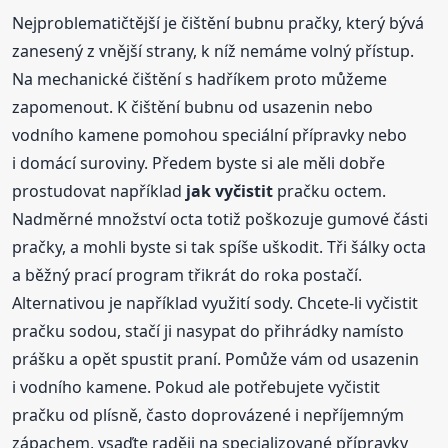
Nejproblematičtější je čištění bubnu pračky, který bývá
zanesený z vnější strany, k níž nemáme volný přístup.
Na mechanické čištění s hadříkem proto můžeme
zapomenout. K čištění bubnu od usazenin nebo
vodního kamene pomohou speciální přípravky nebo
i domácí suroviny. Předem byste si ale měli dobře
prostudovat například
jak vyčistit
pračku octem.
Nadměrné množství octa totiž poškozuje gumové části
pračky, a mohli byste si tak spíše uškodit. Tři šálky octa
a běžný prací program třikrát do roka postačí.
Alternativou je například využití sody. Chcete-li vyčistit
pračku sodou, stačí ji nasypat do přihrádky namísto
prášku a opět spustit praní. Pomůže vám od usazenin
i vodního kamene. Pokud ale potřebujete vyčistit
pračku od plísně, často doprovázené i nepříjemným
zápachem, vsaďte raději na specializované přípravky