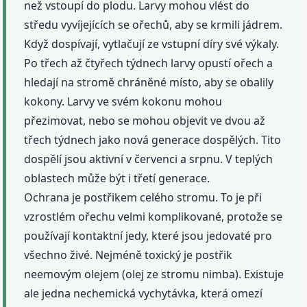
než vstoupí do plodu. Larvy mohou vlést do
středu vyvíjejících se ořechů, aby se krmili jádrem.
Když dospívají, vytlačují ze vstupní díry své výkaly.
Po třech až čtyřech týdnech larvy opustí ořech a
hledají na stromě chráněné místo, aby se obalily
kokony. Larvy ve svém kokonu mohou
přezimovat, nebo se mohou objevit ve dvou až
třech týdnech jako nová generace dospělých. Tito
dospělí jsou aktivní v červenci a srpnu. V teplých
oblastech může být i třetí generace.
Ochrana je postřikem celého stromu. To je při
vzrostlém ořechu velmi komplikované, protože se
používají kontaktní jedy, které jsou jedovaté pro
všechno živé. Nejméně toxický je postřik
neemovým olejem (olej ze stromu nimba). Existuje
ale jedna nechemická vychytávka, která omezí