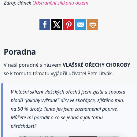
Zdroj: článek
Odstranění silikonu octem
Poradna
V naší poradně s názvem
VLAŠSKÉ OŘECHY CHOROBY
se k tomuto tématu vyjádřil uživatel Petr Litvák.
V letošní sklizni vlašských ořechů jsem zjistil u spousta
plodů "jakoby vyžrané" díry ve skořápce, zjištěno min.
na 50 % úrody. Tento jev jsem zaznamenal poprvé.
Můžete mi poradit o co se jedná a jak tomu
předcházet?