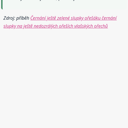
Zdroj: příběh
Černání ještě zelené slupky ořešáku černání
slupky na ještě nedozrálých ořeších vlašských ořechů