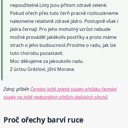
nepoužitelné.Listy jsou přitom zdravě zelené.
Pokud ořech přes tuto čerň pracně rozlouskneme
nalezneme relativně zdravé jádro. Postupně však i
jádra černají. Pro jeho mohutný vzrůst nebude
možné provádět jakékoliv postřiky a proto máme
strach o jeho budoucnost.Prosíme o radu, jak lze
tuto chorobu pozastavit.
Moc děkujeme za jakoukoliv radu.
Z úctou Grézlovi, jižní Morava.
Zdroj: příběh
Černání ještě zelené slupky ořešáku černání
slupky na ještě nedozrálých ořeších vlašských ořechů
Proč ořechy barví
ruce