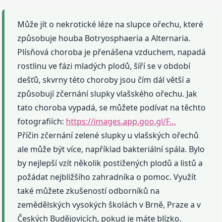
Může jít o nekrotické léze na slupce ořechu, které
způsobuje houba Botryosphaeria a Alternaria.
Plísňová choroba je přenášena vzduchem, napadá
rostlinu ve fázi mladých plodů, šíří se v období
dešťů, skvrny této choroby jsou čím dál větší a
způsobují zčernání slupky vlašského ořechu. Jak
tato choroba vypadá, se můžete podívat na těchto
fotografiích:
https://images.app.goo.gl/F…
Příčin zčernání zelené slupky u vlašských ořechů
ale může být více, například bakteriální spála. Bylo
by nejlepší vzít několik postižených plodů a listů a
požádat nejbližšího zahradníka o pomoc. Využít
také můžete zkušeností odborníků na
zemědělských vysokých školách v Brně, Praze a v
Českých Budějovicích, pokud je máte blízko.