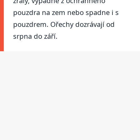
zralý, vypadne z ochranného
pouzdra na zem nebo spadne i s
pouzdrem. Ořechy dozrávají od
srpna do září.