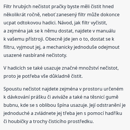
Filtr hrubých nečistot pračky byste měli čistit hned
několikrát ročně, neboť zanesený filtr může dokonce
ucpat odtokovou hadici. Návod, jak filtr vyčistit,
a zejména jak se k němu dostat, najdete v manuálu
k vašemu přístroji. Obecně jde jen o to, dostat se k
filtru, vyjmout jej, a mechanicky jednoduše odejmout
usazené nasbírané nečistoty.
V hadicích se také usazuje značné množství nečistot,
proto je potřeba vše důkladně čistit.
Spoustu nečistot najdete zejména v prostoru určeném
k dávkování prášku či aviváže a také na těsnicí gumě
bubnu, kde se s oblibou špína usazuje. Její odstranění je
jednoduché a zvládnete jej třeba jen s pomocí hadříku
či houbičky a trochy čisticího prostředku.