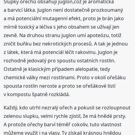
Slupky ořechů obsahují juglon,což je aromatická
a barvicí látka. Juglon není dostatečně prozkoumaný
a má potenciální mutagenní efekt, proto je brán jako
mírně toxický a léčiva s jeho obsahem se užívají jen
zevně. Na druhou stranu juglon umí apoteózu, totiž
zničit buňku bez nekrotických procesů. A tak je jednou
z látek, která má potenciál léčit rakovinu. Juglon je
rozhodně jedovatý pro spoustu ostatních rostlin.
Ostatně je klasickým případem alelopatie, tedy
chemické války mezi rostlinami. Proto v okolí ořešáku
spousta rostlin neroste a proto se ořešákové listí
v kompostu špatně rozkládá.
Každý, kdo utrhl nezralý ořech a pokusil se rozloupnout
zelenou slupku, velmi rychle zjistil, že má hnědé prsty.
A protože ořechy barví téměř cokoliv, tuto vlastnost
můžeme využít i na vlasy. Ty získají krásnou hnědou