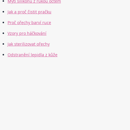
Mytí silikonu z rukou octem
Jak a proč čistit pračku
Proč ořechy barví ruce
Vzory pro háčkování
Jak sterilizovat ořechy
Odstranění lepidla z kůže