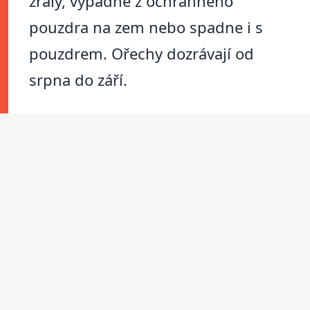
zralý, vypadne z ochranného
pouzdra na zem nebo spadne i s
pouzdrem. Ořechy dozrávají od
srpna do září.