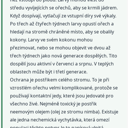
středu vyvíjejících se ořechů, aby se krmili jádrem.
Když dospívají, vytlačují ze vstupní díry své výkaly.
Po třech až čtyřech týdnech larvy opustí ořech a
hledají na stromě chráněné místo, aby se obalily
kokony. Larvy ve svém kokonu mohou
přezimovat, nebo se mohou objevit ve dvou až
třech týdnech jako nová generace dospělých. Tito
dospělí jsou aktivní v červenci a srpnu. V teplých
oblastech může být i třetí generace.
Ochrana je postřikem celého stromu. To je při
vzrostlém ořechu velmi komplikované, protože se
používají kontaktní jedy, které jsou jedovaté pro
všechno živé. Nejméně toxický je postřik
neemovým olejem (olej ze stromu nimba). Existuje
ale jedna nechemická vychytávka, která omezí
populaci těchto potvor. Je to papírová vlnitá