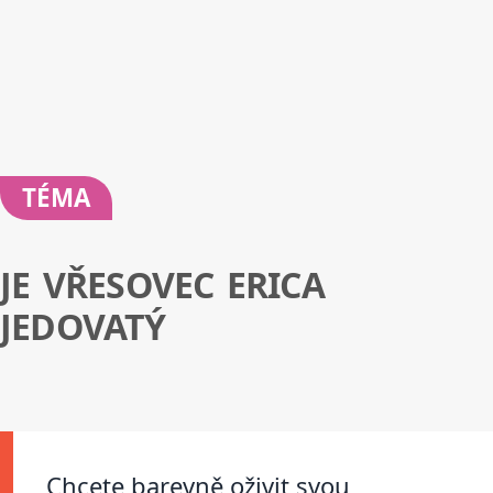
TÉMA
JE VŘESOVEC ERICA
JEDOVATÝ
Chcete barevně oživit svou