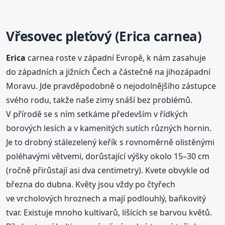
Vřesovec pleťový (
Erica
carnea)
Erica
carnea roste v západní Evropě, k nám zasahuje
do západních a jižních Čech a částečně na jihozápadní
Moravu. Jde pravděpodobně o nejodolnějšího zástupce
svého rodu, takže naše zimy snáší bez problémů.
V přírodě se s ním setkáme především v řídkých
borových lesích a v kamenitých sutích různých hornin.
Je to drobný stálezelený keřík s rovnoměrně olistěnými
poléhavými větvemi, dorůstající výšky okolo 15–30 cm
(ročně přirůstají asi dva centimetry). Kvete obvykle od
března do dubna. Květy jsou vždy po čtyřech
ve vrcholových hroznech a mají podlouhlý, baňkovitý
tvar. Existuje mnoho kultivarů, lišících se barvou květů.