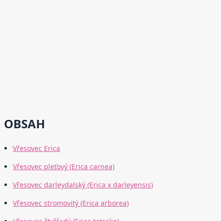
OBSAH
Vřesovec Erica
Vřesovec pleťový (Erica carnea)
Vřesovec darleydalský (Erica x darleyensis)
Vřesovec stromovitý (Erica arborea)