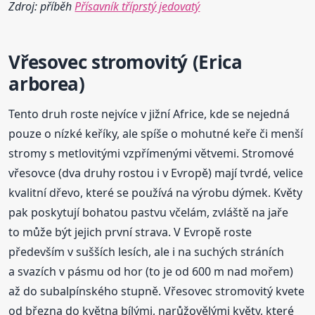
Zdroj: příběh
Přísavník tříprstý jedovatý
Vřesovec stromovitý (
Erica
arborea)
Tento druh roste nejvíce v jižní Africe, kde se nejedná
pouze o nízké keříky, ale spíše o mohutné keře či menší
stromy s metlovitými vzpřímenými větvemi. Stromové
vřesovce (dva druhy rostou i v Evropě) mají tvrdé, velice
kvalitní dřevo, které se používá na výrobu dýmek. Květy
pak poskytují bohatou pastvu včelám, zvláště na jaře
to může být jejich první strava. V Evropě roste
především v sušších lesích, ale i na suchých stráních
a svazích v pásmu od hor (to je od 600 m nad mořem)
až do subalpínského stupně. Vřesovec stromovitý kvete
od března do května bílými, narůžovělými květy, které