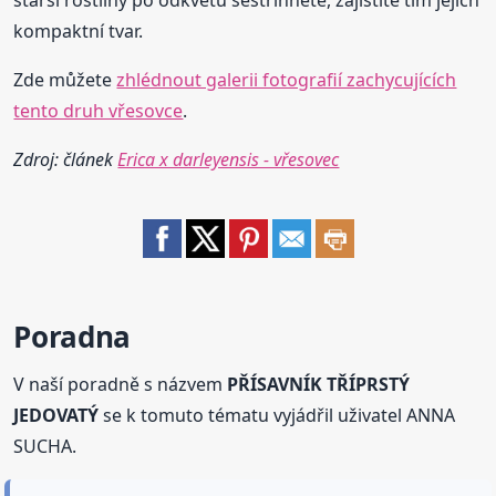
starší rostliny po odkvětu sestřihněte, zajistíte tím jejich
kompaktní tvar.
Zde můžete
zhlédnout galerii fotografií zachycujících
tento druh vřesovce
.
Zdroj: článek
Erica x darleyensis - vřesovec
Poradna
V naší poradně s názvem
PŘÍSAVNÍK TŘÍPRSTÝ
JEDOVATÝ
se k tomuto tématu vyjádřil uživatel ANNA
SUCHA.