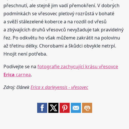
přeschnutí, ale stejně jim vadí přemokření. V dobrých
podmínkách se vřesovec pleťový rozrůstá v bohaté
a svěží stálezelené koberce a na rozdíl od vřesů
a zbývajících druhů vřesovců nevyžaduje tak pravidelný
řez. Po odkvětu ho však můžeme zakrátit na polovinu
až třetinu délky. Chorobami a škůdci obvykle netrpí.
Hnojit není potřeba.
Podívejte se na
fotografie zachycující krásu vřesovce
Erica
carnea
.
Zdroj: článek
Erica x darleyensis - vřesovec