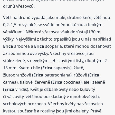
druhů vřesovců.
Většina druhů vypadá jako malé, drobné keře, většinou
0,2–1,5 m vysoké, se světle hnědou kůrou a tenkými
větvičkami. Některé vřesovce však dorůstají i 30 m
výšky. Nejvyššími z těchto trpaslíků jsou u nás například
Erica
arborea a
Erica
scoparia, které mohou dosahovat
až sedmimetrové výšky. Všechny vřesovce jsou
stálezelené, s nevelkými jehlicovitými listy, dlouhými 2–
15 mm. Kvetou bíle (
Erica
capensis), žlutě,
žlutooranžově (
Erica
patersoniana), růžově (
Erica
carnea), fialově, červeně (
Erica
coccinea), ale i zeleně
(
Erica
viridis). Květ je džbánkovitý nebo kulovitý
či válcovitý, většinou poskládaný v mnohokvětých,
vrcholových hroznech. Všechny květy na vřesovcích
kvetou současně a rostliny jsou jimi obaleny. Právě