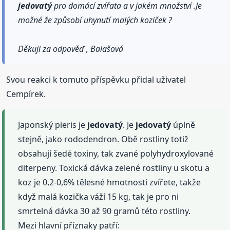
jedovatý
pro domácí zvířata a v jakém množství .Je
možné že způsobí uhynutí malých koziček ?
Děkuji za odpověď , Balašová
Svou reakci k tomuto příspěvku přidal uživatel
Cempírek.
Japonský pieris je
jedovatý
. Je
jedovatý
úplně
stejně, jako rododendron. Obě rostliny totiž
obsahují šedé toxiny, tak zvané polyhydroxylované
diterpeny. Toxická dávka zelené rostliny u skotu a
koz je 0,2-0,6% tělesné hmotnosti zvířete, takže
když malá kozička váží 15 kg, tak je pro ni
smrtelná dávka 30 až 90 gramů této rostliny.
Mezi hlavní příznaky patří: