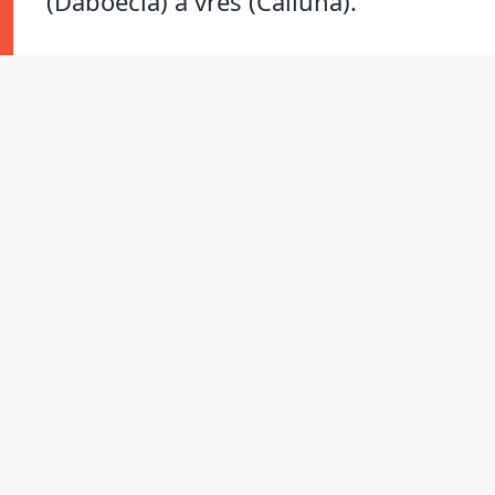
(Daboecia) a vřes (Calluna).