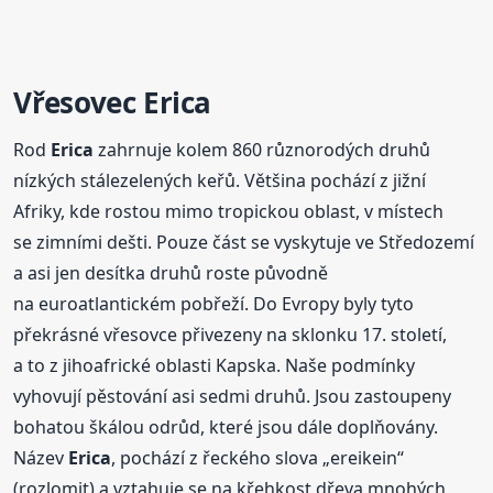
Vřesovec
Erica
Rod
Erica
zahrnuje kolem 860 různorodých druhů
nízkých stálezelených keřů. Většina pochází z jižní
Afriky, kde rostou mimo tropickou oblast, v místech
se zimními dešti. Pouze část se vyskytuje ve Středozemí
a asi jen desítka druhů roste původně
na euroatlantickém pobřeží. Do Evropy byly tyto
překrásné vřesovce přivezeny na sklonku 17. století,
a to z jihoafrické oblasti Kapska. Naše podmínky
vyhovují pěstování asi sedmi druhů. Jsou zastoupeny
bohatou škálou odrůd, které jsou dále doplňovány.
Název
Erica
, pochází z řeckého slova „ereikein“
(rozlomit) a vztahuje se na křehkost dřeva mnohých