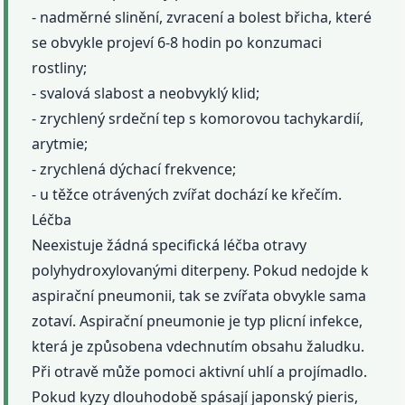
- nadměrné slinění, zvracení a bolest břicha, které
se obvykle projeví 6-8 hodin po konzumaci
rostliny;
- svalová slabost a neobvyklý klid;
- zrychlený srdeční tep s komorovou tachykardií,
arytmie;
- zrychlená dýchací frekvence;
- u těžce otrávených zvířat dochází ke křečím.
Léčba
Neexistuje žádná specifická léčba otravy
polyhydroxylovanými diterpeny. Pokud nedojde k
aspirační pneumonii, tak se zvířata obvykle sama
zotaví. Aspirační pneumonie je typ plicní infekce,
která je způsobena vdechnutím obsahu žaludku.
Při otravě může pomoci aktivní uhlí a projímadlo.
Pokud kyzy dlouhodobě spásají japonský pieris,