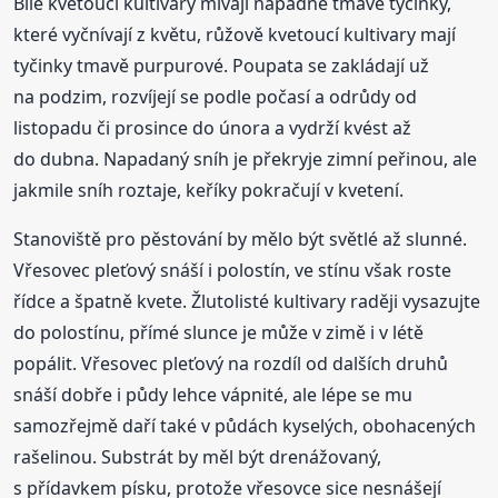
Bíle kvetoucí kultivary mívají nápadné tmavé tyčinky,
které vyčnívají z květu, růžově kvetoucí kultivary mají
tyčinky tmavě purpurové. Poupata se zakládají už
na podzim, rozvíjejí se podle počasí a odrůdy od
listopadu či prosince do února a vydrží kvést až
do dubna. Napadaný sníh je překryje zimní peřinou, ale
jakmile sníh roztaje, keříky pokračují v kvetení.
Stanoviště pro pěstování by mělo být světlé až slunné.
Vřesovec pleťový snáší i polostín, ve stínu však roste
řídce a špatně kvete. Žlutolisté kultivary raději vysazujte
do polostínu, přímé slunce je může v zimě i v létě
popálit. Vřesovec pleťový na rozdíl od dalších druhů
snáší dobře i půdy lehce vápnité, ale lépe se mu
samozřejmě daří také v půdách kyselých, obohacených
rašelinou. Substrát by měl být drenážovaný,
s přídavkem písku, protože vřesovce sice nesnášejí