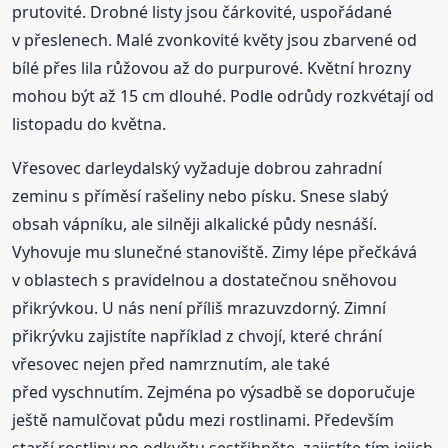
prutovité. Drobné listy jsou čárkovité, uspořádané
v přeslenech. Malé zvonkovité květy jsou zbarvené od
bílé přes lila růžovou až do purpurové. Květní hrozny
mohou být až 15 cm dlouhé. Podle odrůdy rozkvétají od
listopadu do května.
Vřesovec darleydalský vyžaduje dobrou zahradní
zeminu s příměsí rašeliny nebo písku. Snese slabý
obsah vápníku, ale silněji alkalické půdy nesnáší.
Vyhovuje mu slunečné stanoviště. Zimy lépe přečkává
v oblastech s pravidelnou a dostatečnou sněhovou
přikrývkou. U nás není příliš mrazuvzdorný. Zimní
přikrývku zajistíte například z chvojí, které chrání
vřesovec nejen před namrznutím, ale také
před vyschnutím. Zejména po výsadbě se doporučuje
ještě namulčovat půdu mezi rostlinami. Především