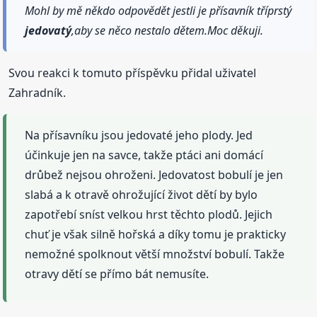
Mohl by mě někdo odpovědět jestli je přísavník tříprstý
jedovatý
,aby se něco nestalo dětem.Moc děkuji.
Svou reakci k tomuto příspěvku přidal uživatel
Zahradník.
Na přísavníku jsou jedovaté jeho plody. Jed
účinkuje jen na savce, takže ptáci ani domácí
drůbež nejsou ohroženi. Jedovatost bobulí je jen
slabá a k otravě ohrožující život dětí by bylo
zapotřebí sníst velkou hrst těchto plodů. Jejich
chuť je však silně hořská a díky tomu je prakticky
nemožné spolknout větší množství bobulí. Takže
otravy dětí se přímo bát nemusíte.