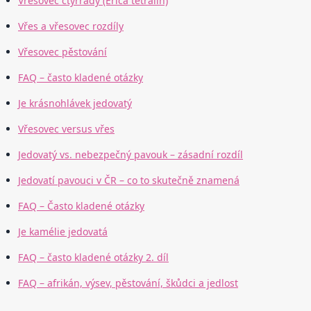
Vřesovec čtyřřadý (Erica tetralin)
Vřes a vřesovec rozdíly
Vřesovec pěstování
FAQ – často kladené otázky
Je krásnohlávek jedovatý
Vřesovec versus vřes
Jedovatý vs. nebezpečný pavouk – zásadní rozdíl
Jedovatí pavouci v ČR – co to skutečně znamená
FAQ – Často kladené otázky
Je kamélie jedovatá
FAQ – často kladené otázky 2. díl
FAQ – afrikán, výsev, pěstování, škůdci a jedlost