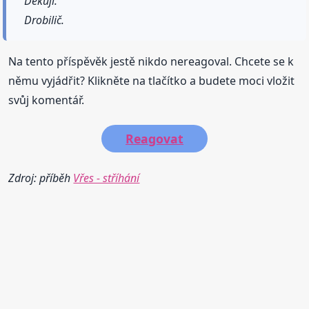
Děkuji.
Drobilič.
Na tento příspěvěk jestě nikdo nereagoval. Chcete se k
němu vyjádřit? Klikněte na tlačítko a budete moci vložit
svůj komentář.
Reagovat
Zdroj: příběh
Vřes - stříhání