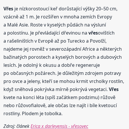
Vřes
je nízkorostoucí keř dorůstající výšky 20–50 cm,
vzácně až 1 m. Je rozšířen v mnoha zemích Evropy
a Malé Asie. Roste v kyselých půdách na výsluní
a polostínu. Je převládající dřevinou na
vřes
ovištích
a rašeliništích v Evropě až po Turecko a Povolží,
najdeme jej rovněž v severozápadní Africe a některých
bažinatých porostech a kyselých borových a dubových
lesích. Je odolný k okusu a dobře regeneruje
po občasných požárech. Je důležitým zdrojem potravy
pro ovce a jeleny, kteří se mohou krmit vrcholky rostlin,
když sněhová pokrývka mírně pokrývá vegetaci.
Vřes
kvete na konci léta (spíš začátkem podzimu) růžově
nebo růžovofialově, ale občas lze najít i bíle kvetoucí
rostliny. Plodem je tobolka.
Zdroj: článek
Erica x darleyensis - vřesovec