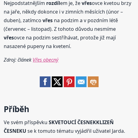
Nejpodstatnějším
rozdíl
em je, že
vřes
ovce kvetou brzy
na jaře, někdy dokonce i v zimních měsících (únor –
duben), zatímco
vřes
na podzim a v pozdním létě
(červenec – listopad). Z tohoto důvodu nesmíme
vřes
ovce na podzim sestříhávat, protože již mají
nasazené pupeny na kvetení.
Zdroj: článek
Vřes obecný
Příběh
Ve svém příspěvku
SKVETOUCÍ ČESNEKKLIZEŇ
ČESNEKU
se k tomuto tématu vyjádřil uživatel Jarda.