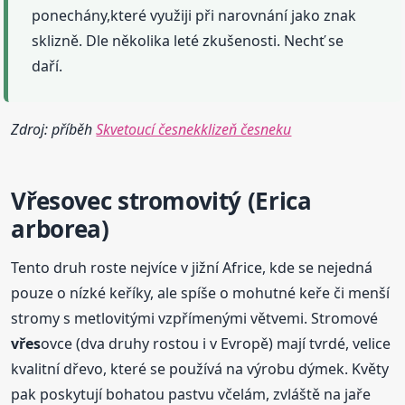
ponechány,které využiji při narovnání jako znak
sklizně. Dle několika leté zkušenosti. Nechť se
daří.
Zdroj: příběh
Skvetoucí česnekklizeň česneku
Vřes
ovec stromovitý (Erica
arborea)
Tento druh roste nejvíce v jižní Africe, kde se nejedná
pouze o nízké keříky, ale spíše o mohutné keře či menší
stromy s metlovitými vzpřímenými větvemi. Stromové
vřes
ovce (dva druhy rostou i v Evropě) mají tvrdé, velice
kvalitní dřevo, které se používá na výrobu dýmek. Květy
pak poskytují bohatou pastvu včelám, zvláště na jaře