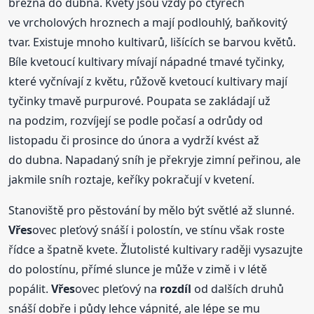
března do dubna. Květy jsou vždy po čtyřech
ve vrcholových hroznech a mají podlouhlý, baňkovitý
tvar. Existuje mnoho kultivarů, lišících se barvou květů.
Bíle kvetoucí kultivary mívají nápadné tmavé tyčinky,
které vyčnívají z květu, růžově kvetoucí kultivary mají
tyčinky tmavě purpurové. Poupata se zakládají už
na podzim, rozvíjejí se podle počasí a odrůdy od
listopadu či prosince do února a vydrží kvést až
do dubna. Napadaný sníh je překryje zimní peřinou, ale
jakmile sníh roztaje, keříky pokračují v kvetení.
Stanoviště pro pěstování by mělo být světlé až slunné.
Vřes
ovec pleťový snáší i polostín, ve stínu však roste
řídce a špatně kvete. Žlutolisté kultivary raději vysazujte
do polostínu, přímé slunce je může v zimě i v létě
popálit.
Vřes
ovec pleťový na
rozdíl
od dalších druhů
snáší dobře i půdy lehce vápnité, ale lépe se mu