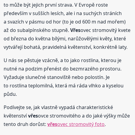
to může být jejich první strava. V Evropě roste
především v sušších lesích, ale i na suchých stráních
a svazích v pásmu od hor (to je od 600 m nad mořem)
až do subalpínského stupně.
Vřes
ovec stromovitý kvete
od března do května bílými, narůžovělými květy, které
vytvářejí bohatá, pravidelná květenství, konkrétně laty.
U nás se pěstuje vzácně, a to jako rostlina, kterou je
nutné na podzim přenést do bezmrazého prostoru.
Vyžaduje slunečné stanoviště nebo polostín. Je
to rostlina teplomilná, která má ráda vlhko a kyselou
půdu.
Podívejte se, jak vlastně vypadá charakteristické
květenství
vřes
ovce stromovitého a do jaké výšky může
tento druh dorůst:
vřes
ovec stromovitý foto
.