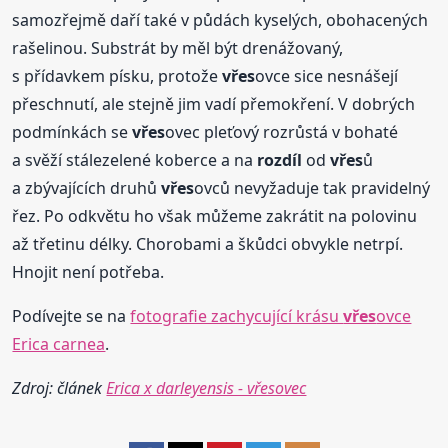
samozřejmě daří také v půdách kyselých, obohacených
rašelinou. Substrát by měl být drenážovaný,
s přídavkem písku, protože
vřes
ovce sice nesnášejí
přeschnutí, ale stejně jim vadí přemokření. V dobrých
podmínkách se
vřes
ovec pleťový rozrůstá v bohaté
a svěží stálezelené koberce a na
rozdíl
od
vřes
ů
a zbývajících druhů
vřes
ovců nevyžaduje tak pravidelný
řez. Po odkvětu ho však můžeme zakrátit na polovinu
až třetinu délky. Chorobami a škůdci obvykle netrpí.
Hnojit není potřeba.
Podívejte se na
fotografie zachycující krásu
vřes
ovce
Erica carnea
.
Zdroj: článek
Erica x darleyensis - vřesovec