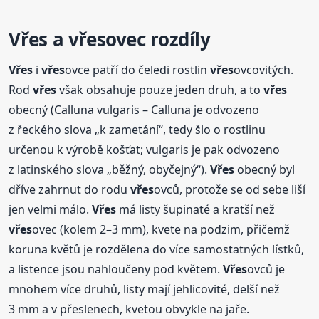
Vřes
a
vřes
ovec
rozdíl
y
Vřes
i
vřes
ovce patří do čeledi rostlin
vřes
ovcovitých.
Rod
vřes
však obsahuje pouze jeden druh, a to
vřes
obecný (Calluna vulgaris – Calluna je odvozeno
z řeckého slova „k zametání“, tedy šlo o rostlinu
určenou k výrobě košťat; vulgaris je pak odvozeno
z latinského slova „běžný, obyčejný“).
Vřes
obecný byl
dříve zahrnut do rodu
vřes
ovců, protože se od sebe liší
jen velmi málo.
Vřes
má listy šupinaté a kratší než
vřes
ovec (kolem 2–3 mm), kvete na podzim, přičemž
koruna květů je rozdělena do více samostatných lístků,
a listence jsou nahloučeny pod květem.
Vřes
ovců je
mnohem více druhů, listy mají jehlicovité, delší než
3 mm a v přeslenech, kvetou obvykle na jaře.