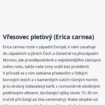
Vřes
ovec pleťový (Erica carnea)
Erica carnea roste v západní Evropě, k nám zasahuje
do západních a jižních Čech a částečně na jihozápadní
Moravu. Jde pravděpodobně o nejodolnějšího zástupce
svého rodu, takže naše zimy snáší bez problémů.
V přírodě se s ním setkáme především v řídkých
borových lesích a v kamenitých sutích různých hornin.
Je to drobný stálezelený keřík s rovnoměrně olistěnými
poléhavými větvemi, dorůstající výšky okolo 15–30 cm
(ročně přirůstají asi dva centimetry). Kvete obvykle od