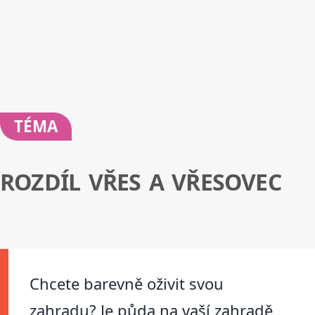
TÉMA
ROZDÍL VŘES A VŘESOVEC
Chcete barevně oživit svou
zahradu? Je půda na vaší zahradě