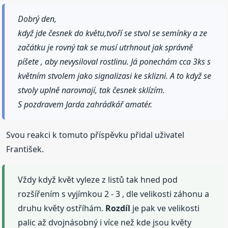
Dobrý den,
když jde česnek do květu,tvoří se stvol se semínky a ze
začátku je rovný tak se musí utrhnout jak správně
píšete , aby nevysiloval rostlinu. Já ponechám cca 3ks s
květním stvolem jako signalizasi ke sklizni. A to když se
stvoly uplně narovnají, tak česnek sklízím.
S pozdravem Jarda zahrádkář amatér.
Svou reakci k tomuto příspěvku přidal uživatel
František.
Vždy když květ vyleze z listů tak hned pod
rozšířením s vyjímkou 2 - 3 , dle velikosti záhonu a
druhu květy ostříhám.
Rozdíl
je pak ve velikosti
palic až dvojnásobný i více než kde jsou květy