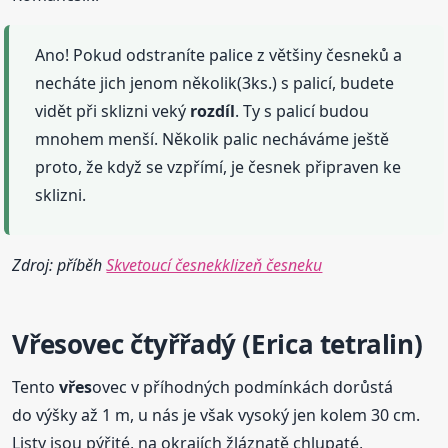
Ano! Pokud odstraníte palice z většiny česneků a
necháte jich jenom několik(3ks.) s palicí, budete
vidět při sklizni veký
rozdíl
. Ty s palicí budou
mnohem menší. Několik palic necháváme ještě
proto, že když se vzpřímí, je česnek připraven ke
sklizni.
Zdroj: příběh
Skvetoucí česnekklizeň česneku
Vřes
ovec čtyřřadý (Erica tetralin)
Tento
vřes
ovec v příhodných podmínkách dorůstá
do výšky až 1 m, u nás je však vysoký jen kolem 30 cm.
Listy jsou pýřité, na okrajích žláznatě chlupaté,