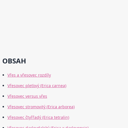
OBSAH
Vřes a vřesovec rozdíly
Vřesovec pleťový (Erica carnea)
Vřesovec versus vřes
Vřesovec stromovitý (Erica arborea)
Vřesovec čtyřřadý (Erica tetralin)
Vřesovec darleydalský (Erica x darleyensis)