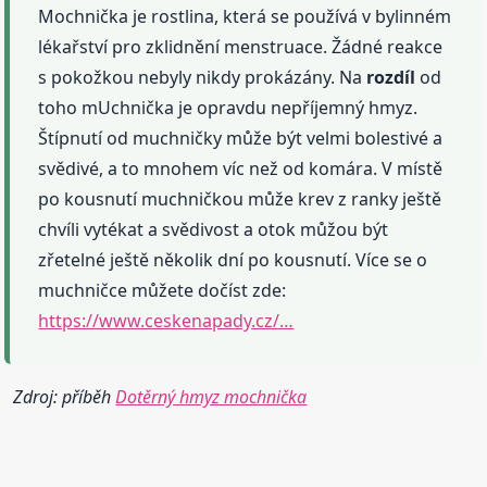
Mochnička je rostlina, která se používá v bylinném
lékařství pro zklidnění menstruace. Žádné reakce
s pokožkou nebyly nikdy prokázány. Na
rozdíl
od
toho mUchnička je opravdu nepříjemný hmyz.
Štípnutí od muchničky může být velmi bolestivé a
svědivé, a to mnohem víc než od komára. V místě
po kousnutí muchničkou může krev z ranky ještě
chvíli vytékat a svědivost a otok můžou být
zřetelné ještě několik dní po kousnutí. Více se o
muchničce můžete dočíst zde:
https://www.ceskenapady.cz/…
Zdroj: příběh
Dotěrný hmyz mochnička