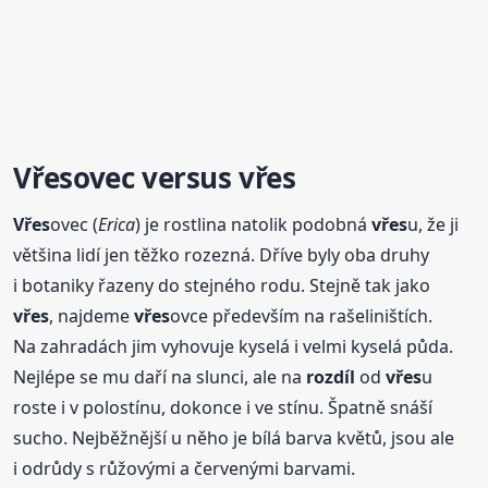
Vřes
ovec versus
vřes
Vřes
ovec (
Erica
) je rostlina natolik podobná
vřes
u, že ji
většina lidí jen těžko rozezná. Dříve byly oba druhy
i botaniky řazeny do stejného rodu. Stejně tak jako
vřes
, najdeme
vřes
ovce především na rašeliništích.
Na zahradách jim vyhovuje kyselá i velmi kyselá půda.
Nejlépe se mu daří na slunci, ale na
rozdíl
od
vřes
u
roste i v polostínu, dokonce i ve stínu. Špatně snáší
sucho. Nejběžnější u něho je bílá barva květů, jsou ale
i odrůdy s růžovými a červenými barvami.