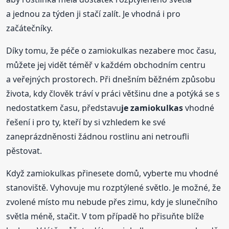
a jednou za týden ji stačí zalít. Je vhodná i pro
začátečníky.
Díky tomu, že péče o zamiokulkas nezabere moc času,
můžete jej vidět téměř v každém obchodním centru
a veřejných prostorech. Při dnešním běžném způsobu
života, kdy člověk tráví v práci většinu dne a potýká se s
nedostatkem času, představu
je zamiokulkas
vhodné
řešení i pro ty, kteří by si vzhledem ke své
zaneprázdněnosti žádnou rostlinu ani netroufli
pěstovat.
Když zamiokulkas přinesete domů, vyberte mu vhodné
stanoviště. Vyhovuje mu rozptýlené světlo. Je možné, že
zvolené místo mu nebude přes zimu, kdy je slunečního
světla méně, stačit. V tom případě ho přisuňte blíže