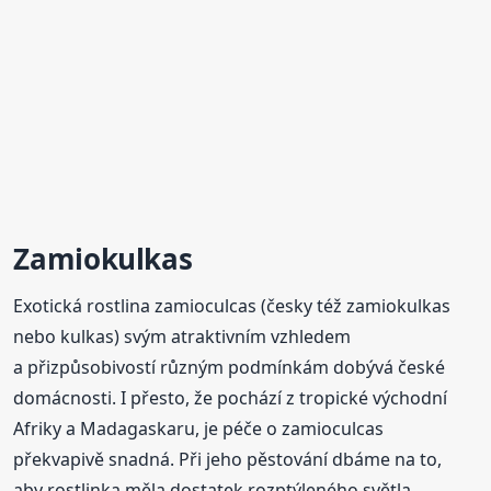
Zamiokulkas
Exotická rostlina zamioculcas (česky též zamiokulkas
nebo kulkas) svým atraktivním vzhledem
a přizpůsobivostí různým podmínkám dobývá české
domácnosti. I přesto, že pochází z tropické východní
Afriky a Madagaskaru, je péče o zamioculcas
překvapivě snadná. Při jeho pěstování dbáme na to,
aby rostlinka měla dostatek rozptýleného světla