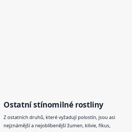
Ostatní stínomilné rostliny
Z ostatních druhů, které vyžadují polostín, jsou asi
nejznámější a nejoblíbenější žumen, klívie, fíkus,