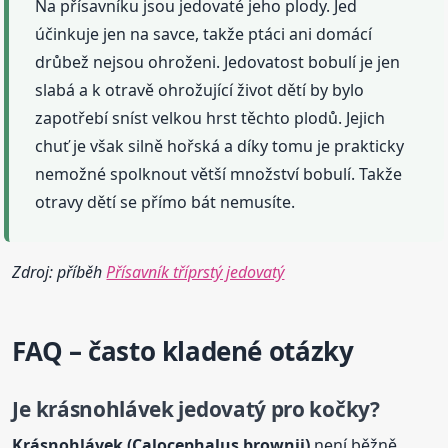
Na přísavníku jsou jedovaté jeho plody. Jed
účinkuje jen na savce, takže ptáci ani domácí
drůbež nejsou ohroženi. Jedovatost bobulí je jen
slabá a k otravě ohrožující život dětí by bylo
zapotřebí sníst velkou hrst těchto plodů. Jejich
chuť je však silně hořská a díky tomu je prakticky
nemožné spolknout větší množství bobulí. Takže
otravy dětí se přímo bát nemusíte.
Zdroj: příběh
Přísavník tříprstý jedovatý
FAQ – často kladené otázky
Je krásnohlávek
jedovatý
pro kočky?
Krásnohlávek (Calocephalus brownii)
není běžně