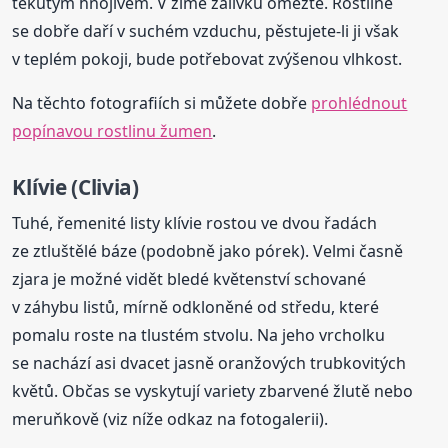
tekutým hnojivem. V zimě zálivku omezte. Rostlině
se dobře daří v suchém vzduchu, pěstujete-li ji však
v teplém pokoji, bude potřebovat zvýšenou vlhkost.
Na těchto fotografiích si můžete dobře
prohlédnout
popínavou rostlinu žumen
.
Klívie (Clivia)
Tuhé, řemenité listy klívie rostou ve dvou řadách
ze ztluštělé báze (podobně jako pórek). Velmi časně
zjara je možné vidět bledé květenství schované
v záhybu listů, mírně odkloněné od středu, které
pomalu roste na tlustém stvolu. Na jeho vrcholku
se nachází asi dvacet jasně oranžových trubkovitých
květů. Občas se vyskytují variety zbarvené žlutě nebo
meruňkově (viz níže odkaz na fotogalerii).