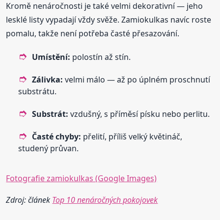
Kromě nenáročnosti je také velmi dekorativní — jeho
lesklé listy vypadají vždy svěže. Zamiokulkas navíc roste
pomalu, takže není potřeba časté přesazování.
Umístění:
polostín až stín.
Zálivka:
velmi málo — až po úplném proschnutí
substrátu.
Substrát:
vzdušný, s příměsí písku nebo perlitu.
Časté chyby:
přelití, příliš velký květináč,
studený průvan.
Fotografie zamiokulkas (Google Images)
Zdroj: článek
Top 10 nenáročných pokojovek