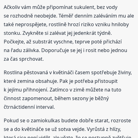
Ačkoliv vám může připomínat sukulent, bez vody
se rozhodně neobejde. Téměř denním zaléváním mu ale
také neprospějete, rostlině hrozí riziko vzniku hniloby
stonku. Zvykněte si zalévat jej jedenkrát týdně.
Počkejte, až substrát vyschne, teprve poté přichází
na řadu zálivka. Doporučuje se jej i rosit nebo jednou
za čas sprchovat.
Rostlina pěstovaná v květináči časem spotřebuje živiny,
které zemina obsahuje. Pak je potřeba přistoupit
k jejímu přihnojení. Zatímco v zimě můžete na tuto
činnost zapomenout, během sezony je běžný
čtrnáctidenní interval.
Pokud se o zamiokulkas budete dobře starat, rozroste
se a do květináče se už sotva vejde. Vyrůstá z hlízy,
která sice není vidět, ale vězte, že se postupně zvětšuje.