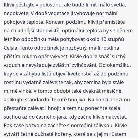
Klívii pěstujte v polostínu, ale bude-li mít málo světla,
nepokvete. V době vegetace jí vyhovuje normální
pokojová teplota. Koncem podzimu klívii přemístěte
na chladnější stanoviště, optimální teplota by se během
letního odpočinku měla pohybovat okolo 10 stupňů
Celsia. Tento odpočinek je nezbytný, má-li rostlina
příštím rokem opět vykvést. Klívie dobře snáší suchý
vzduch a nevyžaduje zvláštní zvlhčování. Od okamžiku,
kdy se v záhybu listů objeví květenství, až do podzimu
rostlinu vydatně zalévejte tak, aby zemina byla stále
mírně vlhká. V tomto období také dvakrát měsíčně
aplikujte standardní tekuté hnojivo. Na konci podzimu
přestaňte zalévat i hnojit a zeminu ponechte zcela
suchou až do časného jara, kdy začne klívie nakvétat.
Pak zase pozvolna začněte s normální zálivkou. Klívie
vytváří četné dužnaté kořeny, které se s jejím růstem