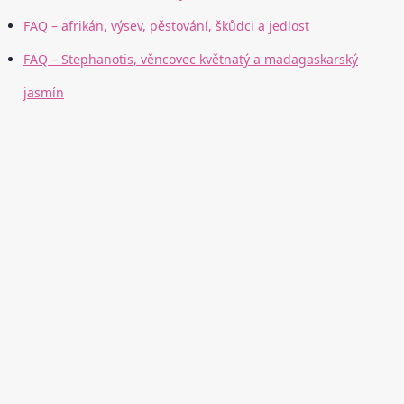
FAQ – afrikán, výsev, pěstování, škůdci a jedlost
FAQ – Stephanotis, věncovec květnatý a madagaskarský
jasmín