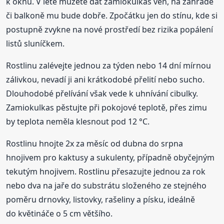
k oknu. V létě můžete dát zamiokulkas ven, na zahradě
či balkoně mu bude dobře. Zpočátku jen do stínu, kde si
postupně zvykne na nové prostředí bez rizika popálení
listů sluníčkem.
Rostlinu zalévejte jednou za týden nebo 14 dní mírnou
zálivkou, nevadí ji ani krátkodobé přelití nebo sucho.
Dlouhodobé přelívání však vede k uhnívání cibulky.
Zamiokulkas pěstujte při pokojové teplotě, přes zimu
by teplota neměla klesnout pod 12 °C.
Rostlinu hnojte 2x za měsíc od dubna do srpna
hnojivem pro kaktusy a sukulenty, případně obyčejným
tekutým hnojivem. Rostlinu přesazujte jednou za rok
nebo dva na jaře do substrátu složeného ze stejného
poměru drnovky, listovky, rašeliny a písku, ideálně
do květináče o 5 cm většího.