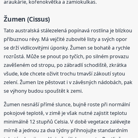
araukárie, kořenokvětka a zamiokulkas.
Žumen (Cissus)
Tato australská stálezelená popínavá rostlina je blízkou
příbuznou révy. Má vejčité zubovité listy a svých opor
se drží vidlicovitými úponky. Žumen se bohatě a rychle
rozrůstá. Může se pnout po tyčích, po silném provazu
zavěšeném od stropu, po zábradlí schodiště, zkrátka
všude, kde chcete oživit trochu tmavší zákoutí sytou
zelení. Žumen lze pěstovat i v závěsných nádobách, pak
se výhony budou spouštět k zemi.
Žumen nesnáší přímé slunce, bujně roste při normální
pokojové teplotě, v zimě je však nutné zajistit teplotu
minimálně 12 stupňů Celsia. V době vegetace zalévejte
mírně a jednou za dva týdny přihnojujte standardním