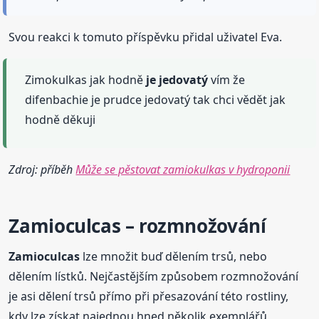
Svou reakci k tomuto příspěvku přidal uživatel Eva.
Zimokulkas jak hodně
je jedovatý
vím že
difenbachie je prudce jedovatý tak chci vědět jak
hodně děkuji
Zdroj: příběh
Může se pěstovat zamiokulkas v hydroponii
Zamioculcas
– rozmnožování
Zamioculcas
lze množit buď dělením trsů, nebo
dělením lístků. Nejčastějším způsobem rozmnožování
je asi dělení trsů přímo při přesazování této rostliny,
kdy lze získat najednou hned několik exemplářů,