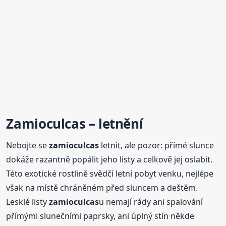
Zamioculcas
– letnění
Nebojte se
zamioculcas
letnit, ale pozor: přímé slunce
dokáže razantně popálit jeho listy a celkově jej oslabit.
Této exotické rostlině svědčí letní pobyt venku, nejlépe
však na místě chráněném před sluncem a deštěm.
Lesklé listy
zamioculcas
u nemají rády ani spalování
přímými slunečními paprsky, ani úplný stín někde