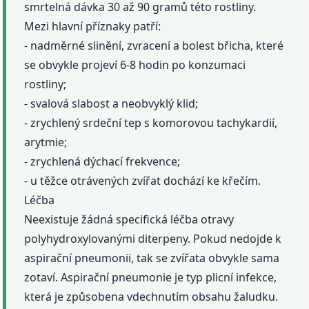
smrtelná dávka 30 až 90 gramů této rostliny.
Mezi hlavní příznaky patří:
- nadměrné slinění, zvracení a bolest břicha, které
se obvykle projeví 6-8 hodin po konzumaci
rostliny;
- svalová slabost a neobvyklý klid;
- zrychlený srdeční tep s komorovou tachykardií,
arytmie;
- zrychlená dýchací frekvence;
- u těžce otrávených zvířat dochází ke křečím.
Léčba
Neexistuje žádná specifická léčba otravy
polyhydroxylovanými diterpeny. Pokud nedojde k
aspirační pneumonii, tak se zvířata obvykle sama
zotaví. Aspirační pneumonie je typ plicní infekce,
která je způsobena vdechnutím obsahu žaludku.