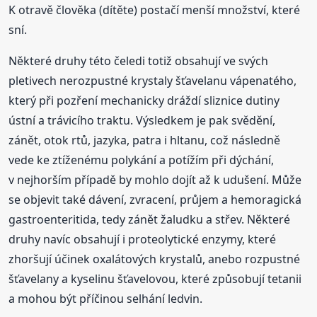
K otravě člověka (dítěte) postačí menší množství, které
sní.
Některé druhy této čeledi totiž obsahují ve svých
pletivech nerozpustné krystaly šťavelanu vápenatého,
který při pozření mechanicky dráždí sliznice dutiny
ústní a trávicího traktu. Výsledkem je pak svědění,
zánět, otok rtů, jazyka, patra i hltanu, což následně
vede ke ztíženému polykání a potížím při dýchání,
v nejhorším případě by mohlo dojít až k udušení. Může
se objevit také dávení, zvracení, průjem a hemoragická
gastroenteritida, tedy zánět žaludku a střev. Některé
druhy navíc obsahují i proteolytické enzymy, které
zhoršují účinek oxalátových krystalů, anebo rozpustné
šťavelany a kyselinu šťavelovou, které způsobují tetanii
a mohou být příčinou selhání ledvin.