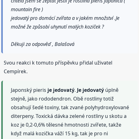
chtěla jsem se zeptat jestli je rostlina pieris japonica (
mountain fire )
jedovatý pro domácí zvířata a v jakém množství .Je
možné že způsobí uhynutí malých koziček ?
Děkuji za odpověď , Balašová
Svou reakci k tomuto příspěvku přidal uživatel
Cempírek.
Japonský pieris
je jedovatý
.
Je jedovatý
úplně
stejně, jako rododendron. Obě rostliny totiž
obsahují šedé toxiny, tak zvané polyhydroxylované
diterpeny. Toxická dávka zelené rostliny u skotu a
koz je 0,2-0,6% tělesné hmotnosti zvířete, takže
když malá kozička váží 15 kg, tak je pro ni