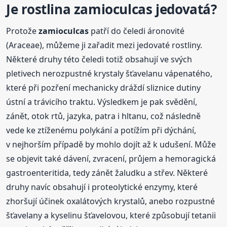
Je rostlina
zamioculcas
jedovatá?
Protože
zamioculcas
patří do čeledi áronovité
(Araceae), můžeme ji zařadit mezi jedovaté rostliny.
Některé druhy této čeledi totiž obsahují ve svých
pletivech nerozpustné krystaly šťavelanu vápenatého,
které při pozření mechanicky dráždí sliznice dutiny
ústní a trávicího traktu. Výsledkem je pak svědění,
zánět, otok rtů, jazyka, patra i hltanu, což následně
vede ke ztíženému polykání a potížím při dýchání,
v nejhorším případě by mohlo dojít až k udušení. Může
se objevit také dávení, zvracení, průjem a hemoragická
gastroenteritida, tedy zánět žaludku a střev. Některé
druhy navíc obsahují i proteolytické enzymy, které
zhoršují účinek oxalátových krystalů, anebo rozpustné
šťavelany a kyselinu šťavelovou, které způsobují tetanii