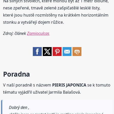
Na silných stvolech, které mohou být až 1 metr dlouhé,
nese zpeřené, tmavě zelené zašpičatělé lesklé listy,
které jsou hustě rozmístěny na krátkém horizontálním
stonku a vytvářejí dojem růžice.
Zdroj: článek
Zamioculcas
Poradna
V naší poradně s názvem
PIERIS JAPONICA
se k tomuto
tématu vyjádřil uživatel Jarmila Balašová.
Dobrý den ,