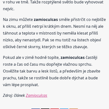
v rohu ve tmě. Takže rozptýlené světlo bude vyhovovat
nejvíc.
Na zimu můžete
zamioculcas
směle přistrčit co nejblíže
k oknu, ať příliš netrpí krátkým dnem. Nesmí na něj ale
táhnout a teplota v místnosti by neměla klesat příliš
nízko, aby nenastydl. Pak se mu totiž na listech objeví
ošklivé černé skvrny, kterých se těžko zbavuje.
Pokud ale v zimě hodně topíte,
zamioculcas
častěji
roste a čas od času mu dopřejte vlažnou sprchu.
Osvěžíte tak barvu a lesk listů, a především je zbavíte
prachu, takže se rostlině bude dobře dýchat a bude
vám lépe prospívat.
Zdroj: článek
Zamioculcas