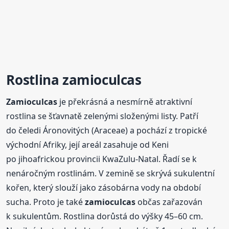
Rostlina
zamioculcas
Zamioculcas
je překrásná a nesmírně atraktivní
rostlina se šťavnatě zelenými složenými listy. Patří
do čeledi Áronovitých (Araceae) a pochází z tropické
východní Afriky, její areál zasahuje od Keni
po jihoafrickou provincii KwaZulu-Natal. Řadí se k
nenáročným rostlinám. V zemině se skrývá sukulentní
kořen, který slouží jako zásobárna vody na období
sucha. Proto je také
zamioculcas
občas zařazován
k sukulentům. Rostlina dorůstá do výšky 45–60 cm.