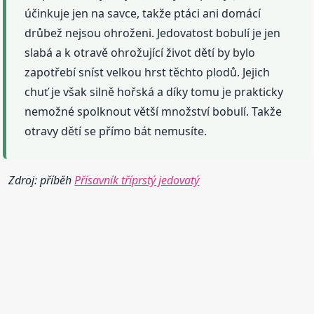
účinkuje jen na savce, takže ptáci ani domácí
drůbež nejsou ohroženi. Jedovatost bobulí je jen
slabá a k otravě ohrožující život dětí by bylo
zapotřebí sníst velkou hrst těchto plodů. Jejich
chuť je však silně hořská a díky tomu je prakticky
nemožné spolknout větší množství bobulí. Takže
otravy dětí se přímo bát nemusíte.
Zdroj: příběh
Přísavník tříprstý jedovatý