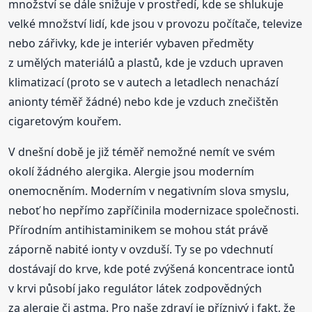
množství se dále snižuje v prostředí, kde se shlukuje
velké množství lidí, kde jsou v provozu počítače, televize
nebo zářivky, kde je interiér vybaven předměty
z umělých materiálů a plastů, kde je vzduch upraven
klimatizací (proto se v autech a letadlech nenachází
anionty téměř žádné) nebo kde je vzduch znečištěn
cigaretovým kouřem.
V dnešní době je již téměř nemožné nemít ve svém
okolí žádného alergika. Alergie jsou moderním
onemocněním. Moderním v negativním slova smyslu,
neboť ho nepřímo zapříčinila modernizace společnosti.
Přírodním antihistaminikem se mohou stát právě
záporně nabité ionty v ovzduší. Ty se po vdechnutí
dostávají do krve, kde poté zvýšená koncentrace iontů
v krvi působí jako regulátor látek zodpovědných
za alergie či astma. Pro naše zdraví je příznivý i fakt, že