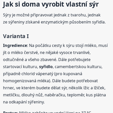
Jak si doma vyrobit vlastní sýr
Sýry je možné připravovat jednak z tvarohu, jednak
ze sýřeniny získané enzymatickým působením syřidla.
Varianta I
Ingredience
: Na počátku cesty k sýru stojí mléko, musí
jít o mléko čerstvé, ne nějaké vysoce trvanlivé,
odtučněné a všeho zbavené. Dále potřebujete
startovací kulturu,
syřidlo
, camembertskou kulturu,
případně chlorid vápenatý (pro kupovaná
homogenizovaná mléka). Dále budete potřebovat
hrnec, ve kterém budete dělat sýr, několik lžic a lžiček,
metličku, dlouhý nůž, naběračku, teploměr, kus plátna
na odkapání sýřeniny.
Postup
: Mléko zahřejte ve vodní lázni na 37 °C.