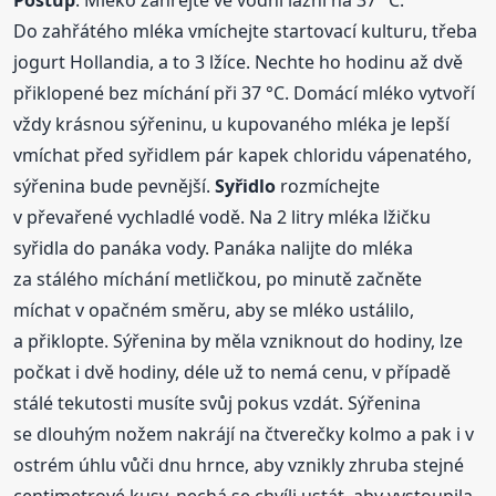
Do zahřátého mléka vmíchejte startovací kulturu, třeba
jogurt Hollandia, a to 3 lžíce. Nechte ho hodinu až dvě
přiklopené bez míchání při 37 °C. Domácí mléko vytvoří
vždy krásnou sýřeninu, u kupovaného mléka je lepší
vmíchat před syřidlem pár kapek chloridu vápenatého,
sýřenina bude pevnější.
Syřidlo
rozmíchejte
v převařené vychladlé vodě. Na 2 litry mléka lžičku
syřidla do panáka vody. Panáka nalijte do mléka
za stálého míchání metličkou, po minutě začněte
míchat v opačném směru, aby se mléko ustálilo,
a přiklopte. Sýřenina by měla vzniknout do hodiny, lze
počkat i dvě hodiny, déle už to nemá cenu, v případě
stálé tekutosti musíte svůj pokus vzdát. Sýřenina
se dlouhým nožem nakrájí na čtverečky kolmo a pak i v
ostrém úhlu vůči dnu hrnce, aby vznikly zhruba stejné
centimetrové kusy, nechá se chvíli ustát, aby vystoupila