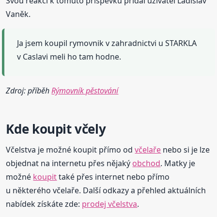
Svou reakci k tomuto příspěvku přidal uživatel Ladislav
Vaněk.
Ja jsem koupil rymovnik v zahradnictvi u STARKLA
v Caslavi meli ho tam hodne.
Zdroj: příběh
Rýmovník pěstování
Kde koupit
včely
Včelstva je možné koupit přímo od
včelaře
nebo si je lze
objednat na internetu přes nějaký
obchod
. Matky je
možné
koupit
také přes internet nebo přímo
u některého včelaře. Další odkazy a přehled aktuálních
nabídek získáte zde:
prodej včelstva
.