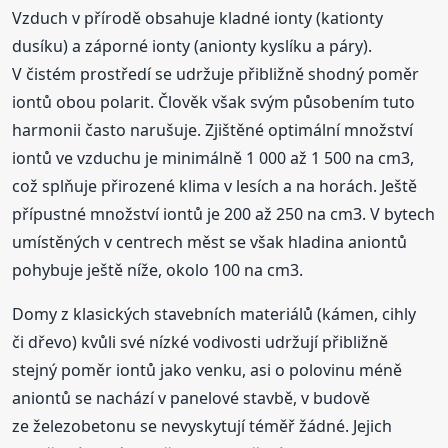
Vzduch v přírodě obsahuje kladné ionty (kationty
dusíku) a záporné ionty (anionty kyslíku a páry).
V čistém prostředí se udržuje přibližně shodný poměr
iontů obou polarit. Člověk však svým působením tuto
harmonii často narušuje. Zjištěné optimální množství
iontů ve vzduchu je minimálně 1 000 až 1 500 na cm3,
což splňuje přirozené klima v lesích a na horách. Ještě
přípustné množství iontů je 200 až 250 na cm3. V bytech
umístěných v centrech měst se však hladina aniontů
pohybuje ještě níže, okolo 100 na cm3.
Domy z klasických stavebních materiálů (kámen, cihly
či dřevo) kvůli své nízké vodivosti udržují přibližně
stejný poměr iontů jako venku, asi o polovinu méně
aniontů se nachází v panelové stavbě, v budově
ze železobetonu se nevyskytují téměř žádné. Jejich