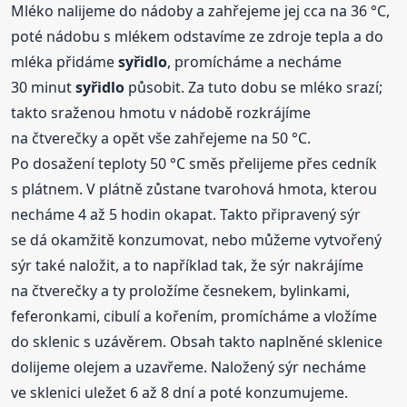
Mléko nalijeme do nádoby a zahřejeme jej cca na 36 °C,
poté nádobu s mlékem odstavíme ze zdroje tepla a do
mléka přidáme
syřidlo
, promícháme a necháme
30 minut
syřidlo
působit. Za tuto dobu se mléko srazí;
takto sraženou hmotu v nádobě rozkrájíme
na čtverečky a opět vše zahřejeme na 50 °C.
Po dosažení teploty 50 °C směs přelijeme přes cedník
s plátnem. V plátně zůstane tvarohová hmota, kterou
necháme 4 až 5 hodin okapat. Takto připravený sýr
se dá okamžitě konzumovat, nebo můžeme vytvořený
sýr také naložit, a to například tak, že sýr nakrájíme
na čtverečky a ty proložíme česnekem, bylinkami,
feferonkami, cibulí a kořením, promícháme a vložíme
do sklenic s uzávěrem. Obsah takto naplněné sklenice
dolijeme olejem a uzavřeme. Naložený sýr necháme
ve sklenici uležet 6 až 8 dní a poté konzumujeme.