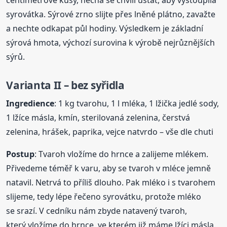
syrovátka. Sýrové zrno slijte přes lněné plátno, zavažte
a nechte odkapat půl hodiny. Výsledkem je základní
sýrová hmota, výchozí surovina k výrobě nejrůznějších
sýrů.
Varianta II – bez syřidla
Ingredience
: 1 kg tvarohu, 1 l mléka, 1 lžička jedlé sody,
1 lžíce másla, kmín, sterilovaná zelenina, čerstvá
zelenina, hrášek, paprika, vejce natvrdo – vše dle chuti
Postup
: Tvaroh vložíme do hrnce a zalijeme mlékem.
Přivedeme téměř k varu, aby se tvaroh v mléce jemně
natavil. Netrvá to příliš dlouho. Pak mléko i s tvarohem
slijeme, tedy lépe řečeno syrovátku, protože mléko
se srazí. V cedníku nám zbyde natavený tvaroh,
který vložíme do hrnce, ve kterém již máme lžíci másla.