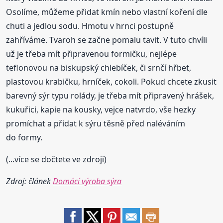
Osolíme, můžeme přidat kmín nebo vlastní koření dle
chuti a jedlou sodu. Hmotu v hrnci postupně
zahříváme. Tvaroh se začne pomalu tavit. V tuto chvíli
už je třeba mít připravenou formičku, nejlépe
teflonovou na biskupský chlebíček, či srnčí hřbet,
plastovou krabičku, hrníček, cokoli. Pokud chcete zkusit
barevný sýr typu rolády, je třeba mít připravený hrášek,
kukuřici, kapie na kousky, vejce natvrdo, vše hezky
promíchat a přidat k sýru těsně před naléváním
do formy.
(...více se dočtete ve zdroji)
Zdroj: článek
Domácí výroba sýra