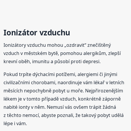
Ionizátor vzduchu
Ionizátory vzduchu mohou „ozdravit“ znečištěný
vzduch v městském bytě, pomohou alergikům, zlepší
krevní oběh, imunitu a působí proti depresi.
Pokud trpíte dýchacími potížemi, alergiemi či jinými
civilizačními chorobami, naordinuje vám lékař v letních
měsících nepochybně pobyt u moře. Nejpřirozenějším
lékem je v tomto případě vzduch, konkrétně záporně
nabité ionty v něm. Nemusí vás ovšem trápit žádná
z těchto nemocí, abyste poznali, že takový pobyt udělá
lépe i vám.