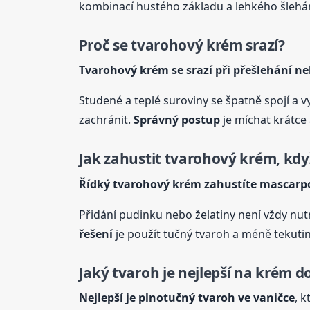
kombinací hustého základu a lehkého šlehá
Proč se tvarohový
krém
srazí?
Tvarohový
krém
se srazí při přešlehání n
Studené a teplé suroviny se špatně spojí a v
zachránit.
Správný postup
je míchat krátce 
Jak zahustit tvarohový
krém
, kdy
Řídký tvarohový
krém
zahustíte mascarp
Přidání pudinku nebo želatiny není vždy nut
řešení
je použít tučný tvaroh a méně tekutin
Jaký tvaroh je nejlepší na
krém
do
Nejlepší je plnotučný tvaroh ve vaničce
, k