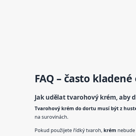
FAQ – často kladené
Jak udělat tvarohový
krém
, aby 
Tvarohový
krém
do dortu musí být z hus
na surovinách.
Pokud použijete řídký tvaroh,
krém
nebude n