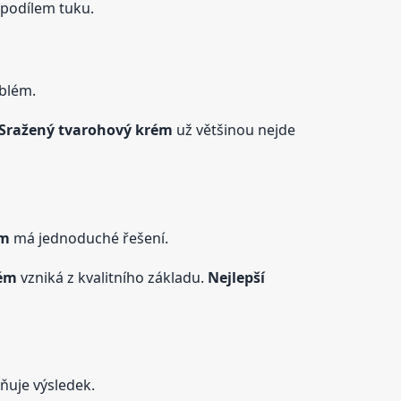
podílem tuku.
oblém.
Sražený tvarohový
krém
už většinou nejde
ém
má jednoduché řešení.
ém
vzniká z kvalitního základu.
Nejlepší
ňuje výsledek.