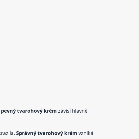
t pevný tvarohový
krém
závisí hlavně
razila.
Správný tvarohový
krém
vzniká