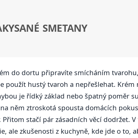
AKYSANÉ SMETANY
ém do dortu připravíte smícháním tvarohu
e použít hustý tvaroh a nepřešlehat. Krém
 chybou je řídký základ nebo špatný poměr 
i na něm ztroskotá spousta domácích pokusů
ar. Přitom stačí pár zásadních věcí dodržet.
ie, ale zkušenosti z kuchyně, kde jde o to, 