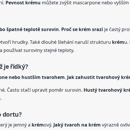
ní.
Pevnost
krém
u
můžete zvýšit mascarpone nebo vyšším 
ebo špatné teplotě surovin
.
Proč se
krém
srazí
je častý pr
ytvoří hrudky. Také dlouhé šlehání naruší strukturu
krém
u.
a používat suroviny stejné teploty.
ž je řídký?
one nebo hustším tvarohem
.
Jak zahustit tvarohový
kr
né. Často stačí upravit poměr surovin.
Hustý tvarohový
kr
.
 dortu?
terý je jemný a
krém
ový.
Jaký tvaroh na
krém
výrazně ovliv