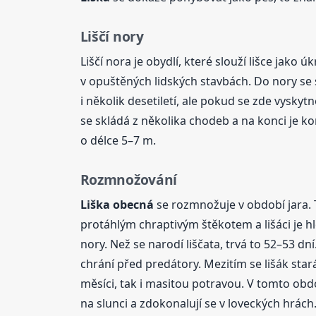
Liščí nory
Liščí nora je obydlí, které slouží lišce jako
v opuštěných lidských stavbách. Do nory se 
i několik desetiletí, ale pokud se zde vyskyt
se skládá z několika chodeb a na konci je k
o délce 5–7 m.
Rozmnožování
Liška
obecná
se rozmnožuje v období jara. T
protáhlým chraptivým štěkotem a lišáci je hl
nory. Než se narodí liščata, trvá to 52–53 dní
chrání před predátory. Mezitím se lišák star
měsíci, tak i masitou potravou. V tomto obdo
na slunci a zdokonalují se v loveckých hrác