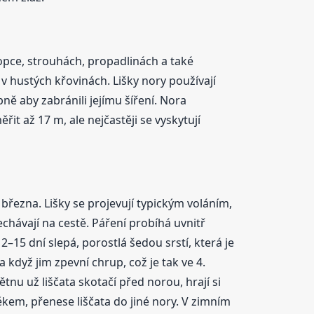
 kopce, strouhách, propadlinách a také
v hustých křovinách. Lišky nory používají
ně aby zabránili jejímu šíření. Nora
t až 17 m, ale nejčastěji se vyskytují
 března. Lišky se projevují typickým voláním,
chávají na cestě. Páření probíhá uvnitř
12–15 dní slepá, porostlá šedou srstí, která je
 když jim zpevní chrup, což je tak ve 4.
tnu už liščata skotačí před norou, hrají si
ěkem, přenese liščata do jiné nory. V zimním