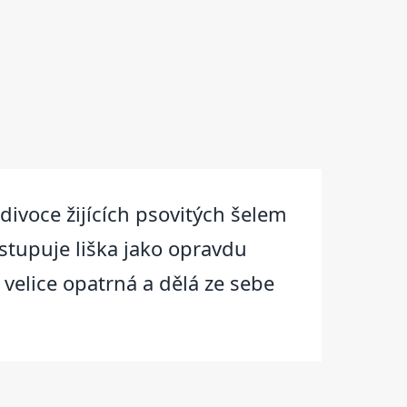
divoce žijících psovitých šelem
stupuje liška jako opravdu
ž velice opatrná a dělá ze sebe