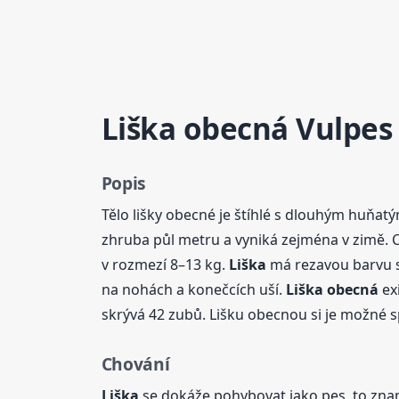
Liška
obecná
Vulpes 
Popis
Tělo lišky obecné je štíhlé s dlouhým huňa
zhruba půl metru a vyniká zejména v zimě. C
v rozmezí 8–13 kg.
Liška
má rezavou barvu srs
na nohách a konečcích uší.
Liška
obecná
exi
skrývá 42 zubů. Lišku obecnou si je možné 
Chování
Liška
se dokáže pohybovat jako pes, to znam