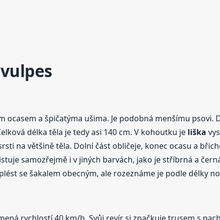
vulpes
tým ocasem a špičatýma ušima. Je podobná menšímu psovi. D
elková délka těla je tedy asi 140 cm. V kohoutku je
liška
vys
ti na většině těla. Dolní část obličeje, konec ocasu a břich
stuje samozřejmě i v jiných barvách, jako je stříbrná a čern
splést se šakalem obecným, ale rozeznáme je podle délky no
ená rychlostí 40 km/h. Svůj revír si značkuje trusem s pac