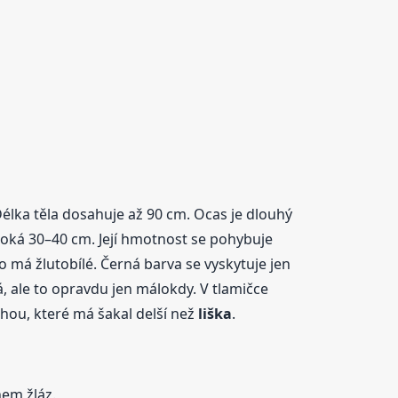
élka těla dosahuje až 90 cm. Ocas je dlouhý
oká 30–40 cm. Její hmotnost se pohybuje
o má žlutobílé. Černá barva se vyskytuje jen
á, ale to opravdu jen málokdy. V tlamičce
hou, které má šakal delší než
liška
.
hem žláz.