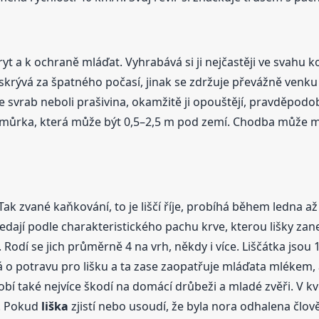
 úkryt a k ochraně mláďat. Vyhrabává si ji nejčastěji ve svahu
skrývá za špatného počasí, jinak se zdržuje převážně venku 
ne svrab neboli prašivina, okamžitě ji opouštějí, pravděpodob
omůrka, která může být 0,5–2,5 m pod zemí. Chodba může měři
ak zvané kaňkování, to je liščí říje, probíhá během ledna až
edají podle charakteristického pachu krve, kterou lišky zane
. Rodí se jich průměrně 4 na vrh, někdy i více. Liščátka jsou 
á o potravu pro lišku a ta zase zaopatřuje mláďata mlékem, a
bí také nejvíce škodí na domácí drůbeži a mladé zvěři. V kvě
h. Pokud
liška
zjistí nebo usoudí, že byla nora odhalena člov