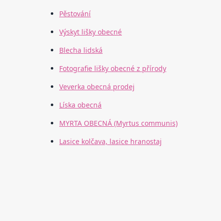
Pěstování
Výskyt lišky obecné
Blecha lidská
Fotografie lišky obecné z přírody
Veverka obecná prodej
Líska obecná
MYRTA OBECNÁ (Myrtus communis)
Lasice kolčava, lasice hranostaj