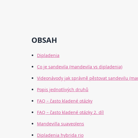
OBSAH
Dipladenia
Co je sandevila (mandevila vs dipladenia)
Videonávody jak správně pěstovat sandevilu (ma
Popis jednotlivých druhů
FAQ – často kladené otázky
FAQ – často kladené otázky 2. díl
Mandevilla suaveolens
Dipladenia hybrida rio