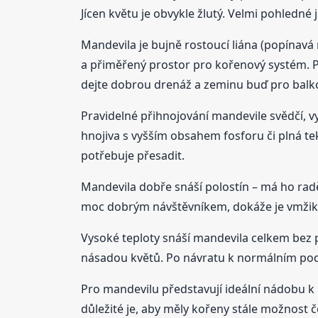
Jícen květu je obvykle žlutý. Velmi pohledné 
Mandevila je bujně rostoucí liána (popínavá 
a přiměřený prostor pro kořenový systém. Pře
dejte dobrou drenáž a zeminu buď pro balkono
Pravidelné přihnojování mandevile svědčí, 
hnojiva s vyšším obsahem fosforu či plná teku
potřebuje přesadit.
Mandevila dobře snáší polostín – má ho raději
moc dobrým návštěvníkem, dokáže je vmžiku 
Vysoké teploty snáší mandevila celkem bez 
násadou květů. Po návratu k normálním podmí
Pro mandevilu představují ideální nádobu k
důležité je, aby měly kořeny stále možnost 