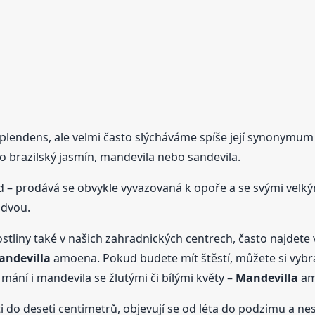
plendens, ale velmi často slýcháváme spíše její synonymum 
bo brazilský jasmín, mandevila nebo sandevila.
 – prodává se obvykle vyvazovaná k opoře a se svými velkými
 dvou.
ostliny také v našich zahradnických centrech, často najdete
andevilla
amoena. Pokud budete mít štěstí, můžete si vybrat
mání i mandevila se žlutými či bílými květy –
Mandevilla
am
i do deseti centimetrů, objevují se od léta do podzimu a n