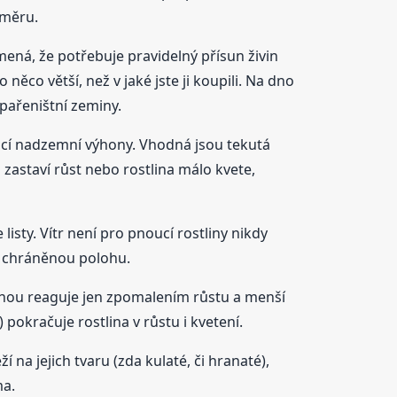
ůměru.
mená, že potřebuje pravidelný přísun živin
co větší, než v jaké jste ji koupili. Na dno
pařeništní zeminy.
ucí nadzemní výhony. Vhodná jsou tekutá
 zastaví růst nebo rostlina málo kvete,
isty. Vítr není pro pnoucí rostliny nikdy
ě chráněnou polohu.
inou reaguje jen zpomalením růstu a menší
okračuje rostlina v růstu i kvetení.
 na jejich tvaru (zda kulaté, či hranaté),
ma.