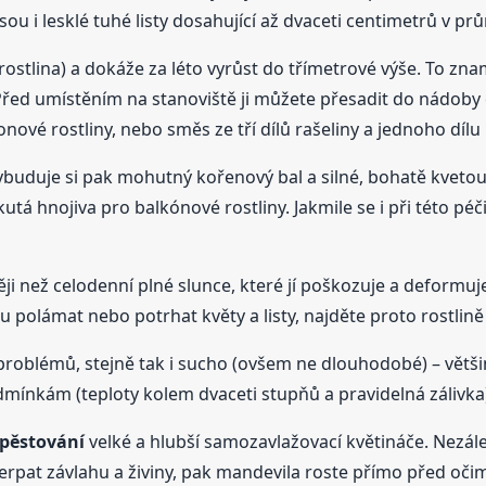
jsou i lesklé tuhé listy dosahující až dvaceti centimetrů v pr
rostlina) a dokáže za léto vyrůst do třímetrové výše. To zna
d umístěním na stanoviště ji můžete přesadit do nádoby o ně
vé rostliny, nebo směs ze tří dílů rašeliny a jednoho dílu 
vybuduje si pak mohutný kořenový bal a silné, bohatě kveto
tá hnojiva pro balkónové rostliny. Jakmile se i při této péči
 než celodenní plné slunce, které jí poškozuje a deformuje l
polámat nebo potrhat květy a listy, najděte proto rostlin
problémů, stejně tak i sucho (ovšem ne dlouhodobé) – větš
nkám (teploty kolem dvaceti stupňů a pravidelná zálivka) p
pěstování
velké a hlubší samozavlažovací květináče. Nezáleží
čerpat závlahu a živiny, pak mandevila roste přímo před oči