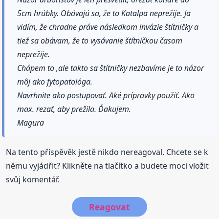
5cm hrúbky. Obávajú sa, že to Katalpa neprežije. Ja
vidím, že chradne práve následkom invázie štítničky a
tiež sa obávam, že to vysávanie štítničkou časom
neprežije.
Chápem to ,ale takto sa štítničky nezbavíme je to názor
môj ako fytopatológa.
Navrhnite ako postupovať. Aké prípravky použiť. Ako
max. rezať, aby prežila. Ďakujem.
Magura
Na tento příspěvěk jestě nikdo nereagoval. Chcete se k
němu vyjádřit? Klikněte na tlačítko a budete moci vložit
svůj komentář.
Reagovat