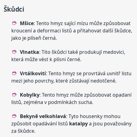
Škůdci
Mšice
: Tento hmyz sající mízu může způsobovat
kroucení a deformaci listů a přitahovat další škůdce,
jako je plíseň černá.
Vlnatka
: Tito škůdci také produkují medovici,
která může vést k plísni černé.
Vrtálkovití
: Tento hmyz se provrtává uvnitř listu
mezi jeho povrchy, které zůstávají nedotčené.
Kobylky
: Tento hmyz může způsobovat opadaní
listů, zejména v podmínkách sucha.
Bekyně velkohlavá
: Tyto housenky mohou
způsobit opadávání listů
katalpy
a jsou považovány
za škůdce.