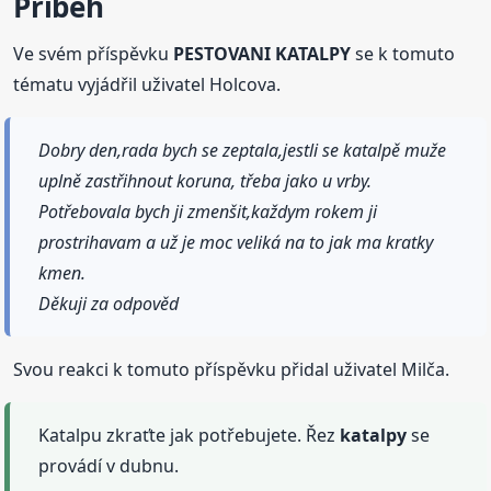
Příběh
Ve svém příspěvku
PESTOVANI KATALPY
se k tomuto
tématu vyjádřil uživatel Holcova.
Dobry den,rada bych se zeptala,jestli se katalpě muže
uplně zastřihnout koruna, třeba jako u vrby.
Potřebovala bych ji zmenšit,každym rokem ji
prostrihavam a už je moc veliká na to jak ma kratky
kmen.
Děkuji za odpověd
Svou reakci k tomuto příspěvku přidal uživatel Milča.
Katalpu zkraťte jak potřebujete. Řez
katalpy
se
provádí v dubnu.