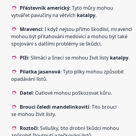
Přástevník americký
: Tyto můry mohou
vytvářet pavučiny na větvích
katalpy
.
Mravenci
: I když nejsou přímo škodliví, mravenci
mohou být přitahováni medovicí a mohou být také
spojováni s dalšími problémy se škůdci.
Plži
: Slimáci a šneci se mohou živit listy
katalpy
.
Pilatka jasanová
: Tyto pilky mohou způsobit
opadávání listů.
Datel
: Datlové mohou poškozovat kůru.
Brouci čeledi mandelinkovití
: Tito brouci
se mohou živit listy.
Roztoči
: Svilušky, tito drobní škůdci mohou
způsobit žloutnutí a tečkování listů.