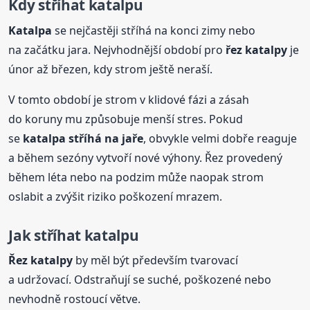
Kdy stříhat katalpu
Katalpa
se nejčastěji stříhá na konci zimy nebo
na začátku jara. Nejvhodnější období pro
řez
katalpy
je
únor až březen, kdy strom ještě neraší.
V tomto období je strom v klidové fázi a zásah
do koruny mu způsobuje menší stres. Pokud
se
katalpa stříhá na jaře
, obvykle velmi dobře reaguje
a během sezóny vytvoří nové výhony. Řez provedený
během léta nebo na podzim může naopak strom
oslabit a zvýšit riziko poškození mrazem.
Jak stříhat katalpu
Řez
katalpy
by měl být především tvarovací
a udržovací. Odstraňují se suché, poškozené nebo
nevhodně rostoucí větve.