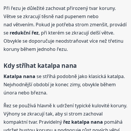
Při řezu je důležité zachovat přirozený tvar koruny.
Větve se zkracují těsně nad pupenem nebo
nad větvením. Pokud je potřeba strom zmenšit, provádí
se
redukční řez
, při kterém se zkracují delší větve.
Obvykle se doporučuje neodstraňovat více než třetinu
koruny během jednoho řezu.
Kdy stříhat katalpa
nana
Katalpa
nana
se stříhá podobně jako klasická katalpa.
Nejvhodnější období je konec zimy, obvykle během
února nebo března.
Řez se používá hlavně k udržení typické kulovité koruny.
Výhony se zkracují tak, aby si strom zachoval
kompaktní tvar. Pravidelný
řez katalpa
nana
pomáhá
udržet hustou korunu a podporuje růst nových větví.