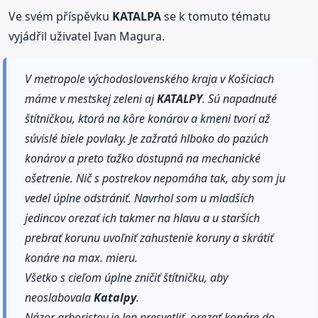
Ve svém příspěvku
KATALPA
se k tomuto tématu
vyjádřil uživatel Ivan Magura.
V metropole východoslovenského kraja v Košiciach
máme v mestskej zeleni aj
KATALPY
. Sú napadnuté
štítničkou, ktorá na kôre konárov a kmeni tvorí až
súvislé biele povlaky. Je zažratá hlboko do pazúch
konárov a preto ťažko dostupná na mechanické
ošetrenie. Nič s postrekov nepomáha tak, aby som ju
vedel úplne odstrániť. Navrhol som u mladších
jedincov orezať ich takmer na hlavu a u starších
prebrať korunu uvoľniť zahustenie koruny a skrátiť
konáre na max. mieru.
Všetko s cieľom úplne zničiť štítničku, aby
neoslabovala
Katalpy
.
Názor arboristov je len presvetliť, orezať konáre do