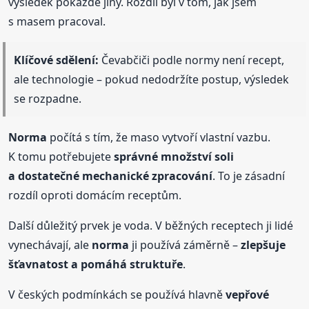
výsledek pokaždé jiný. Rozdíl byl v tom, jak jsem
s masem pracoval.
Klíčové sdělení:
Čevabčiči podle normy není recept,
ale technologie – pokud nedodržíte postup, výsledek
se rozpadne.
Norma
počítá s tím, že maso vytvoří vlastní vazbu.
K tomu potřebujete
správné množství soli
a dostatečné mechanické zpracování
. To je zásadní
rozdíl oproti domácím receptům.
Další důležitý prvek je voda. V běžných receptech ji lidé
vynechávají, ale
norma
ji používá záměrně –
zlepšuje
šťavnatost a pomáhá struktuře
.
V českých podmínkách se používá hlavně
vepřové