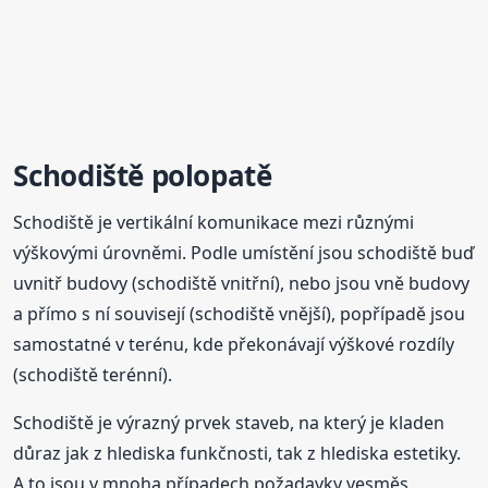
Schodiště polopatě
Schodiště je vertikální komunikace mezi různými
výškovými úrovněmi. Podle umístění jsou schodiště buď
uvnitř budovy (schodiště vnitřní), nebo jsou vně budovy
a přímo s ní souvisejí (schodiště vnější), popřípadě jsou
samostatné v terénu, kde překonávají výškové rozdíly
(schodiště terénní).
Schodiště je výrazný prvek staveb, na který je kladen
důraz jak z hlediska funkčnosti, tak z hlediska estetiky.
A to jsou v mnoha případech požadavky vesměs