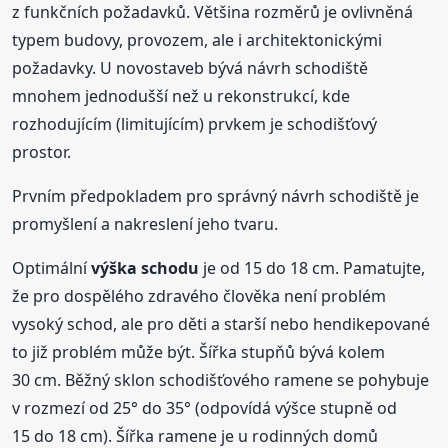
z funkčních požadavků. Většina rozměrů je ovlivněná
typem budovy, provozem, ale i architektonickými
požadavky. U novostaveb bývá návrh schodiště
mnohem jednodušší než u rekonstrukcí, kde
rozhodujícím (limitujícím) prvkem je schodišťový
prostor.
Prvním předpokladem pro správný návrh schodiště je
promyšlení a nakreslení jeho tvaru.
Optimální
výška
schodu
je od 15 do 18 cm. Pamatujte,
že pro dospělého zdravého člověka není problém
vysoký schod, ale pro děti a starší nebo hendikepované
to již problém může být. Šířka stupňů bývá kolem
30 cm. Běžný sklon schodišťového ramene se pohybuje
v rozmezí od 25° do 35° (odpovídá výšce stupně od
15 do 18 cm). Šířka ramene je u rodinných domů