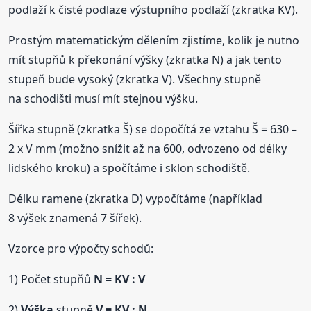
podlaží k čisté podlaze výstupního podlaží (zkratka KV).
Prostým matematickým dělením zjistíme, kolik je nutno
mít stupňů k překonání výšky (zkratka N) a jak tento
stupeň bude vysoký (zkratka V). Všechny stupně
na schodišti musí mít stejnou výšku.
Šířka stupně (zkratka Š) se dopočítá ze vztahu Š = 630 –
2 x V mm (možno snížit až na 600, odvozeno od délky
lidského kroku) a spočítáme i sklon schodiště.
Délku ramene (zkratka D) vypočítáme (například
8 výšek znamená 7 šířek).
Vzorce pro výpočty schodů:
1) Počet stupňů
N = KV : V
2)
Výška
stupně
V = KV : N