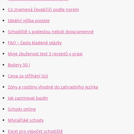
Co znamená čevabčiči podle norem
Ideální výška postele
Schodiště s podestou neboli dvouramenné
FAQ – často kladené otázky
Moje zkušenost test 3 receptů v praxi
Bojlery 50 l
Cena za stříhání tújí
Zóny a rostliny vhodné do zahradního jezírka
Jak zazimovat bazén
Schody online
Mlynářské schody
Excel pro výpočet schodiště