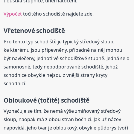
tloušťka stupnice, úhel natočení.
Výpočet
točitého schodiště najdete zde.
Vřetenové schodiště
Pro tento typ schodiště je typický středový sloup,
ke kterému jsou připevněny, případně na něj mohou
být navlečeny, jednotlivé schodišťové stupně. Jedná se o
samonosné, tedy nepodporované schodiště, jehož
schodnice obvykle nejsou z vnější strany kryty
schodnicí.
Obloukové (točité) schodiště
Vyznačuje se tím, že nemá výše zmiňovaný středový
sloup, naopak má z obou stran bočnici. Jak už název
napovídá, jeho tvar je obloukový, obvykle půdorys tvoří