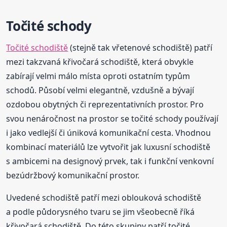
Točité schody
Točité schodiště
(stejně tak vřetenové schodiště) patří
mezi takzvaná křivočará schodiště, která obvykle
zabírají velmi málo místa oproti ostatním typům
schodů. Působí velmi elegantně, vzdušně a bývají
ozdobou obytných či reprezentativních prostor. Pro
svou nenáročnost na prostor se točité schody používají
i jako vedlejší či úniková komunikační cesta. Vhodnou
kombinací materiálů lze vytvořit jak luxusní schodiště
s ambicemi na designový prvek, tak i funkční venkovní
bezúdržbový komunikační prostor.
Uvedené schodiště patří mezi oblouková schodiště
a podle půdorysného tvaru se jim všeobecně říká
křivočará schodiště. Do této skupiny patří točité,