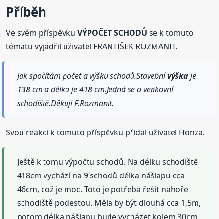
Příběh
Ve svém příspěvku
VÝPOČET SCHODŮ
se k tomuto
tématu vyjádřil uživatel FRANTIŠEK ROZMANIT.
Jak spočítám počet a výšku schodů.Stavební
výška
je
138 cm a délka je 418 cm.Jedná se o venkovní
schodiště.Děkuji F.Rozmanit.
Svou reakci k tomuto příspěvku přidal uživatel Honza.
Ještě k tomu výpočtu schodů. Na délku schodiště
418cm vychází na 9 schodů délka nášlapu cca
46cm, což je moc. Toto je potřeba řešit nahoře
schodiště podestou. Měla by být dlouhá cca 1,5m,
potom délka nášlapu bude vycházet kolem 30cm,