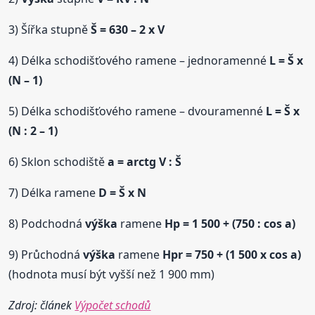
3) Šířka stupně
Š = 630 – 2 x V
4) Délka schodišťového ramene – jednoramenné
L = Š x
(N – 1)
5) Délka schodišťového ramene – dvouramenné
L = Š x
(N : 2 – 1)
6) Sklon schodiště
a = arctg V : Š
7) Délka ramene
D = Š x N
8) Podchodná
výška
ramene
Hp = 1 500 + (750 : cos a)
9) Průchodná
výška
ramene
Hpr = 750 + (1 500 x cos a)
(hodnota musí být vyšší než 1 900 mm)
Zdroj: článek
Výpočet schodů