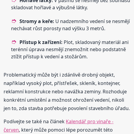
Hořlavé látky:
V pásmu se nesmějí bez souhlasu
skladovat hořlavé a výbušné látky.
Stromy a keře:
U nadzemního vedení se nesmějí
nechávat růst porosty nad výšku 3 metrů.
Přístup k zařízení:
Plot, skladovaný materiál ani
terénní úprava nesmějí znemožnit nebo podstatně
ztížit přístup k vedení a stožárům.
Problematický může být i zdánlivě drobný objekt,
například vysoký plot, přístřešek, skleník, kontejner,
reklamní konstrukce nebo navážka zeminy. Rozhoduje
konkrétní umístění a možnost ohrožení vedení, nikoli
jen to, zda stavba potřebuje povolení stavebního úřadu.
Podívejte se také na článek
Kalendář pro vinaře -
červen
, který může pomoci lépe porozumět této