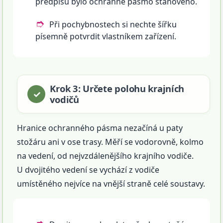
předpisu bylo ochranné pásmo stanoveno.
Při pochybnostech si nechte šířku
písemně potvrdit vlastníkem zařízení.
Krok 3: Určete polohu krajních
vodičů
Hranice ochranného pásma nezačíná u paty
stožáru ani v ose trasy. Měří se vodorovně, kolmo
na vedení, od nejvzdálenějšího krajního vodiče.
U dvojitého vedení se vychází z vodiče
umístěného nejvíce na vnější straně celé soustavy.