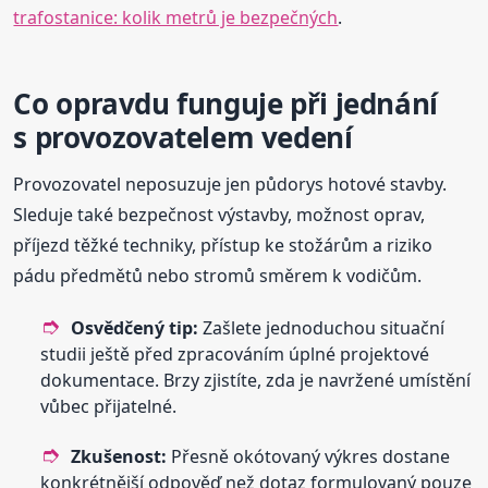
trafostanice: kolik metrů je bezpečných
.
Co opravdu funguje při jednání
s provozovatelem vedení
Provozovatel neposuzuje jen půdorys hotové stavby.
Sleduje také bezpečnost výstavby, možnost oprav,
příjezd těžké techniky, přístup ke stožárům a riziko
pádu předmětů nebo stromů směrem k vodičům.
Osvědčený tip:
Zašlete jednoduchou situační
studii ještě před zpracováním úplné projektové
dokumentace. Brzy zjistíte, zda je navržené umístění
vůbec přijatelné.
Zkušenost:
Přesně okótovaný výkres dostane
konkrétnější odpověď než dotaz formulovaný pouze