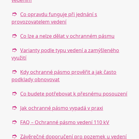
vedením
Co opravdu funguje při jednání s
provozovatelem vedení
Co lze a nelze dělat v ochranném pásmu
Varianty podle typu vedení a zamýšleného
využití
Kdy ochranné pásmo prověřit a jak často
podklady obnovovat
Co budete potřebovat k přesnému posouzení
Jak ochranné pásmo vypadá v praxi
FAQ – Ochranné pásmo vedení 110 kV
Závěrečné doporučení pro pozemek u vedení