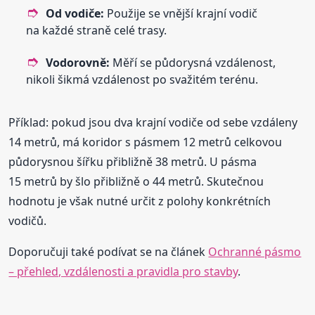
Od vodiče:
Použije se vnější krajní vodič
na každé straně celé trasy.
Vodorovně:
Měří se půdorysná vzdálenost,
nikoli šikmá vzdálenost po svažitém terénu.
Příklad: pokud jsou dva krajní vodiče od sebe vzdáleny
14 metrů, má koridor s pásmem 12 metrů celkovou
půdorysnou šířku přibližně 38 metrů. U pásma
15 metrů by šlo přibližně o 44 metrů. Skutečnou
hodnotu je však nutné určit z polohy konkrétních
vodičů.
Doporučuji také podívat se na článek
Ochranné pásmo
– přehled, vzdálenosti a pravidla pro stavby
.