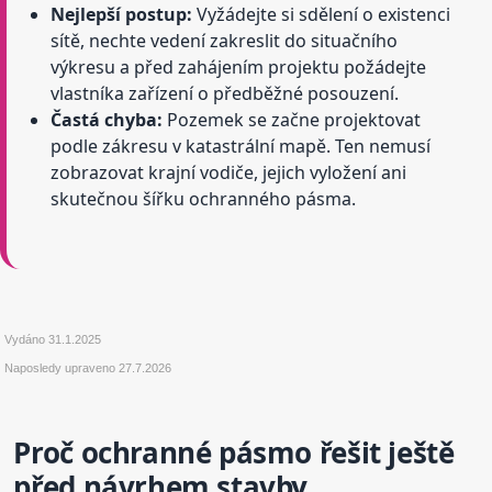
Nejlepší postup:
Vyžádejte si sdělení o existenci
sítě, nechte vedení zakreslit do situačního
výkresu a před zahájením projektu požádejte
vlastníka zařízení o předběžné posouzení.
Častá chyba:
Pozemek se začne projektovat
podle zákresu v katastrální mapě. Ten nemusí
zobrazovat krajní vodiče, jejich vyložení ani
skutečnou šířku ochranného pásma.
Vydáno
31.1.2025
Naposledy upraveno
27.7.2026
Proč ochranné pásmo řešit ještě
před návrhem stavby