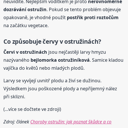
neuvidíte. Nejlepším vodítkem je proto
nerovnoměrné
dozrávání ostružin
. Pokud se tento problém objevuje
opakovaně, je vhodné použít
postřik proti roztočům
na začátku vegetace.
Co způsobuje červy v ostružinách?
Červi v ostružinách
jsou nejčastěji larvy hmyzu
nazývaného
bejlomorka ostružiníková
. Samice kladou
vajíčka do květů nebo mladých plodů.
Larvy se vyvíjejí uvnitř plodu a živí se dužinou.
Výsledkem jsou poškozené plody a nepříjemný nález
při sklizni.
(...více se dočtete ve zdroji)
Zdroj: článek
Choroby ostružin: jak poznat škůdce a co