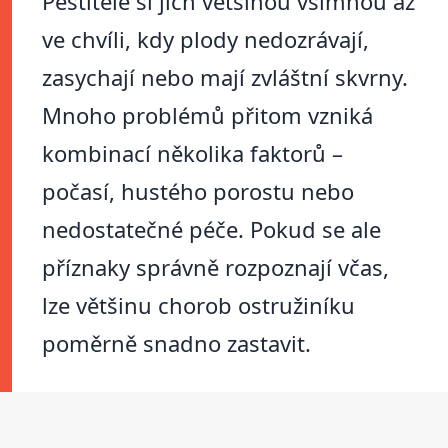
Pěstitelé si jich většinou všimnou až
ve chvíli, kdy plody nedozrávají,
zasychají nebo mají zvláštní skvrny.
Mnoho problémů přitom vzniká
kombinací několika faktorů –
počasí, hustého porostu nebo
nedostatečné péče. Pokud se ale
příznaky správně rozpoznají včas,
lze většinu chorob ostružiníku
poměrně snadno zastavit.