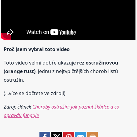
Proč jsem vybral toto video
Toto video velmi dobře ukazuje
rez ostružinovou
(orange rust)
, jednu z nejtypičtějších chorob listů
ostružin.
(...více se dočtete ve zdroji)
Zdroj: článek
Choroby ostružin: jak poznat škůdce a co
opravdu funguje