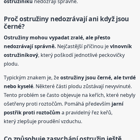
ostružiníku
nedozrají správně.
Proč
ostružiny
nedozrávají ani když jsou
černé?
Ostružiny
mohou vypadat zralé, ale přesto
nedozrávají správně.
Nejčastější příčinou je
vlnovník
ostružiníkový
, který poškodí jednotlivé peckovičky
plodu.
Typickým znakem je, že
ostružiny
jsou černé, ale tvrdé
nebo kyselé
. Některé části plodu zůstávají nevyvinuté.
Tento problém se často objevuje na keřích, které nebyly
ošetřeny proti roztočům. Pomáhá především
jarní
postřik proti roztočům
a pravidelný řez keřů,
který zlepšuje proudění vzduchu.
Co způsobuje zasychání ostružin ještě