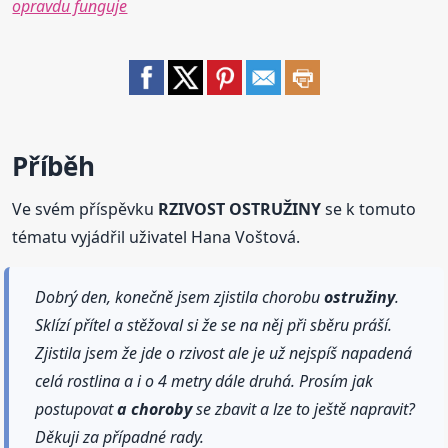
opravdu funguje
Příběh
Ve svém příspěvku
RZIVOST OSTRUŽINY
se k tomuto
tématu vyjádřil uživatel Hana Voštová.
Dobrý den, konečně jsem zjistila chorobu
ostružiny
.
Sklízí přítel a stěžoval si že se na něj při sběru práší.
Zjistila jsem že jde o rzivost ale je už nejspíš napadená
celá rostlina a i o 4 metry dále druhá. Prosím jak
postupovat
a choroby
se zbavit a lze to ještě napravit?
Děkuji za případné rady.