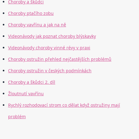
Choroby a škůdci
Choroby ptačího zobu
Choroby vavřínu a jak na ně
Videonávody jak poznat choroby blýskavky
Videonávody choroby vinné révy v praxi
Choroby ostružin přehled nejčastějších problémů
Choroby ostružin v českých podmínkách
Choroby a škůdci 2. díl
Žloutnutí vavřínu
Rychlý rozhodovací strom co dělat když ostružiny mají
problém