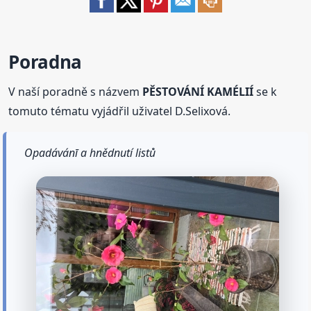
Poradna
V naší poradně s názvem
PĚSTOVÁNÍ KAMÉLIÍ
se k
tomuto tématu vyjádřil uživatel D.Selixová.
Opadávánī a hnědnutí listů