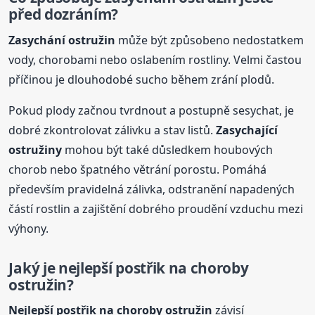
před dozráním?
Zasychání ostružin
může být způsobeno nedostatkem
vody, chorobami nebo oslabením rostliny. Velmi častou
příčinou je dlouhodobé sucho během zrání plodů.
Pokud plody začnou tvrdnout a postupně sesychat, je
dobré zkontrolovat zálivku a stav listů.
Zasychající
ostružiny
mohou být také důsledkem houbových
chorob nebo špatného větrání porostu. Pomáhá
především pravidelná zálivka, odstranění napadených
částí rostlin a zajištění dobrého proudění vzduchu mezi
výhony.
Jaký je nejlepší postřik n
a choroby
ostružin?
Nejlepší postřik n
a choroby
ostružin
závisí