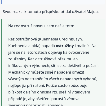
Svou reakci k tomuto příspěvku přidal uživatel Majda.
Na rez ostružinovou jsem našla toto:
Rez ostružinová (Kuehneola uredinis, syn.
Kuehneola albida) napadá
ostružiny
i maliník. Na
jaře se na letorostech objevují fialovočervené
zduřeniny. Rez ostružinová přezimuje v
infikovaných výhonech, šíří se za deštivého počasí.
Mechanicky můžete silné napadení omezit
včasným odstraněním všech napadených výhonů,
nejlépe již při rašení. Potíže často způsobuje
blízkost dalšího ohniska rzi. Ideální v takovém
případě je, aby ošetření porostů věnovali
zvýšenou pozornost i sousedé.