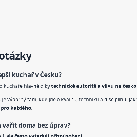
 otázky
epší kuchař v Česku?
o kuchaře hlavně díky
technické autoritě a vlivu na česk
 Je výborný tam, kde jde o kvalitu, techniku a disciplínu. Ja
t pro každého
.
a vařit doma bez úprav?
jí, ale
často vyžadují přizpůsobení
.