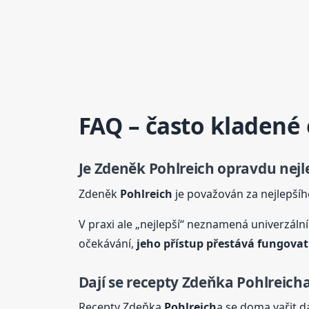
FAQ – často kladené
Je Zdeněk
Pohlreich
opravdu nejl
Zdeněk
Pohlreich
je považován za nejlepšíh
V praxi ale „nejlepší“ neznamená univerzální.
očekávání,
jeho přístup přestává fungova
Dají se recepty Zdeňka
Pohlreich
Recepty Zdeňka
Pohlreich
a se doma vařit da