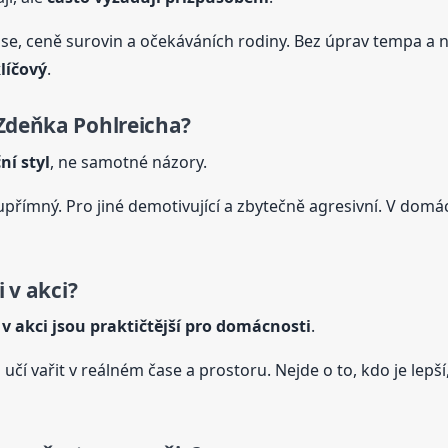
ase, ceně surovin a očekáváních rodiny. Bez úprav tempa a
líčový
.
 Zdeňka
Pohlreich
a?
ní styl
, ne samotné názory.
a upřímný. Pro jiné demotivující a zbytečně agresivní. V dom
 v akci?
 v akci jsou praktičtější pro domácnosti
.
ci učí vařit v reálném čase a prostoru. Nejde o to, kdo je lepší