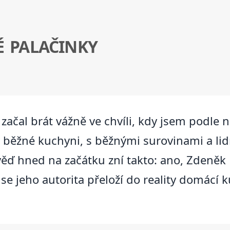
 PALAČINKY
ačal brát vážně ve chvíli, kdy jsem podle n
e v běžné kuchyni, s běžnými surovinami a li
ěď hned na začátku zní takto: ano, Zdeněk 
 se jeho autorita přeloží do reality domácí