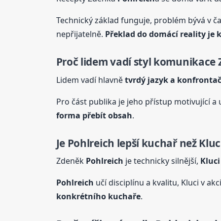
Technický základ funguje, problém bývá v č
nepřijatelně.
Překlad do domácí reality je k
Proč lidem vadí styl komunikace
Lidem vadí hlavně
tvrdý jazyk a konfrontač
Pro část publika je jeho přístup motivující 
forma přebít obsah
.
Je
Pohlreich
lepší kuchař než Kluci
Zdeněk
Pohlreich
je technicky silnější,
Kluci
Pohlreich
učí disciplínu a kvalitu, Kluci v ak
konkrétního kuchaře
.