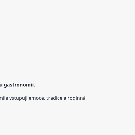
ou gastronomii
.
kmile vstupují emoce, tradice a rodinná