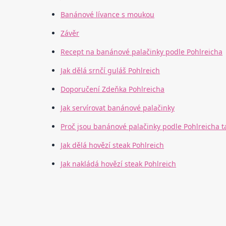
Banánové lívance s moukou
Závěr
Recept na banánové palačinky podle Pohlreicha
Jak dělá srnčí guláš Pohlreich
Doporučení Zdeňka Pohlreicha
Jak servírovat banánové palačinky
Proč jsou banánové palačinky podle Pohlreicha t
Jak dělá hovězí steak Pohlreich
Jak nakládá hovězí steak Pohlreich