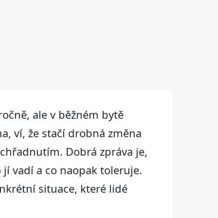
áročně, ale v běžném bytě
a, ví, že stačí drobná změna
 chřadnutím. Dobrá zpráva je,
jí vadí a co naopak toleruje.
krétní situace, které lidé