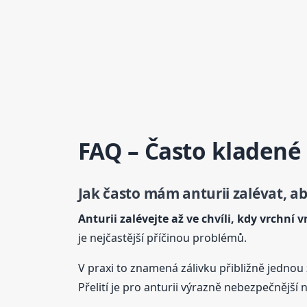
FAQ – Často kladené
Jak často mám anturii zalévat, a
Anturii zalévejte až ve chvíli, kdy vrchní
je nejčastější příčinou problémů.
V praxi to znamená zálivku přibližně jednou z
Přelití je pro anturii výrazně nebezpečnější