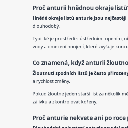
Proč anturii hnědnou okraje listů
Hnědé okraje listů
anturie
jsou nejčastěj
dlouhodobý.
Typické je prostředí s ústředním topením, 
vody a omezení hnojení, které zvyšuje koncen
Co znamená, když anturii žloutno
Žloutnutí spodních listů je často přirozen
a rychlost změny.
Pokud žloutne jeden starší list za několik m
zálivku a zkontrolovat kořeny.
Proč
anturie
nekvete ani po roce
Dlouhodobé nekvetení
anturie
souvisí ne