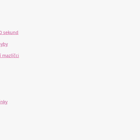
30 sekund
hyby
 mazlíčci
ínky