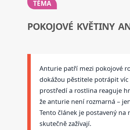
TÉMA
POKOJOVÉ KVĚTINY A
Anturie patří mezi pokojové r
dokážou pěstitele potrápit ví
prostředí a rostlina reaguje 
že anturie není rozmarná – jen
Tento článek je postavený na r
skutečně zažívají.