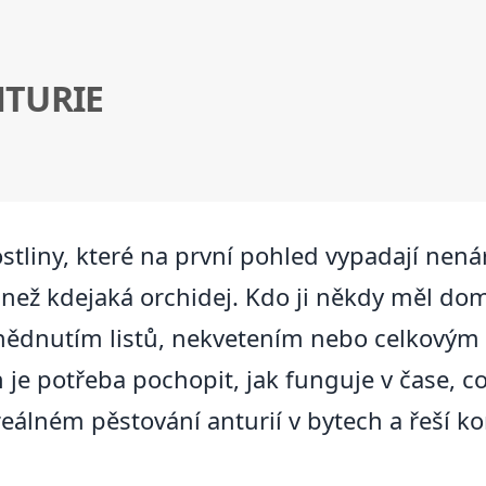
NTURIE
ostliny, které na první pohled vypadají nen
c než kdejaká orchidej. Kdo ji někdy měl dom
hnědnutím listů, nekvetením nebo celkovým
 je potřeba pochopit, jak funguje v čase, co 
eálném pěstování anturií v bytech a řeší kon