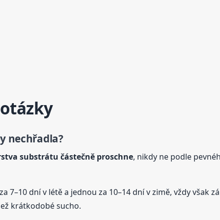
 otázky
by nechřadla?
 vrstva substrátu částečně proschne
, nikdy ne podle pevné
a 7–10 dní v létě a jednou za 10–14 dní v zimě, vždy však zál
 než krátkodobé sucho.