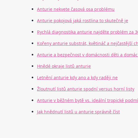
Anturie nekvete časová osa problému
Anturie pokojová jaká rostlina to skutečně je
Rychlá diagnostika anturie najděte problém za 
Kořeny anturie substrát, květináč a nejčastější c
Anturie a bezpečnost v domácnosti děti a domácí
Hnědé okraje listů anturie
Letnění anturie kdy ano a kdy raději ne
Žloutnutí listů anturie spodní versus horní listy
Anturie v běžném bytě vs. ideální tropické podm
Jak hnědnutí listů u anturie správně číst