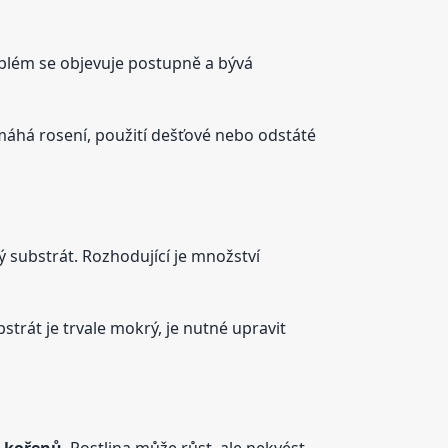
oblém se objevuje postupně a bývá
máhá rosení, použití dešťové nebo odstáté
ný substrát. Rozhodující je množství
trát je trvale mokrý, je nutné upravit
m kořenů
. Rostlina může růst, ale nekvést.