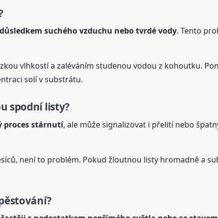
?
i důsledkem suchého vzduchu nebo tvrdé vody
. Tento pr
nízkou vlhkostí a zaléváním studenou vodou z kohoutku. Po
traci solí v substrátu.
u spodní listy?
ý proces stárnutí
, ale může signalizovat i přelití nebo špat
ěsíců, není to problém. Pokud žloutnou listy hromadně a subs
 pěstování?
jčastěji s nedostatkem nepřímého světla nebo se stave