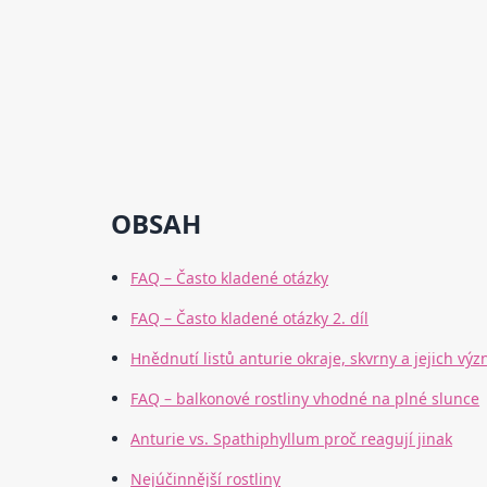
OBSAH
FAQ – Často kladené otázky
FAQ – Často kladené otázky 2. díl
Hnědnutí listů anturie okraje, skvrny a jejich vý
FAQ – balkonové rostliny vhodné na plné slunce
Anturie vs. Spathiphyllum proč reagují jinak
Nejúčinnější rostliny