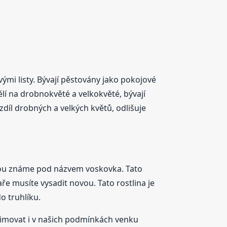
vými listy. Bývají pěstovány jako pokojové
lí na drobnokvěté a velkokvěté, bývají
zdíl drobných a velkých květů, odlišuje
rou známe pod názvem voskovka. Tato
ře musíte vysadit novou. Tato rostlina je
o truhlíku.
ezimovat i v našich podmínkách venku