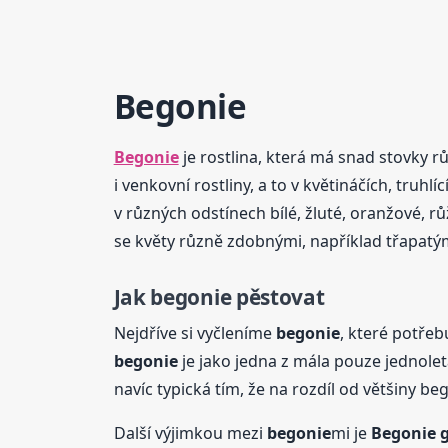
Begonie
Begonie
je rostlina, která má snad stovky rů
i venkovní rostliny, a to v květináčích, truhl
v různých odstínech bílé, žluté, oranžové, rů
se květy různě zdobnými, například třapatým
Jak
begonie
pěstovat
Nejdříve si vyčleníme
begonie
, které potřeb
begonie
je jako jedna z mála pouze jednolet
navíc typická tím, že na rozdíl od většiny b
Další výjimkou mezi
begonie
mi je
Begonie
g