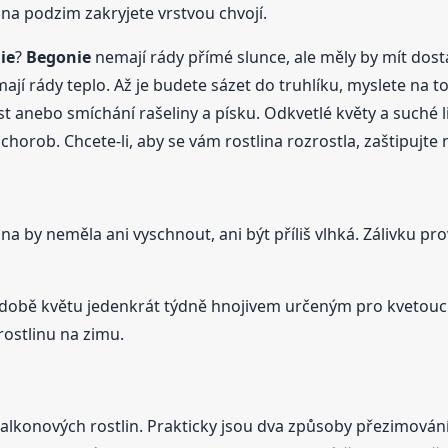
ji na podzim zakryjete vrstvou chvojí.
ie
?
Begonie
nemají rády přímé slunce, ale měly by mít dosta
mají rády teplo. Až je budete sázet do truhlíku, myslete na t
 anebo smíchání rašeliny a písku. Odkvetlé květy a suché l
horob. Chcete-li, aby se vám rostlina rozrostla, zaštipujte
na by neměla ani vyschnout, ani být příliš vlhká. Zálivku p
 době květu jedenkrát týdně hnojivem určeným pro kvetoucí 
 rostlinu na zimu.
balkonových rostlin. Prakticky jsou dva způsoby přezimován