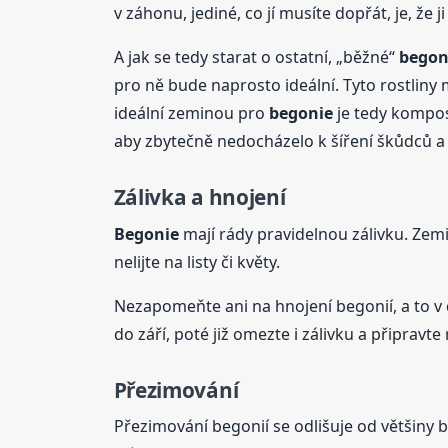
v záhonu, jediné, co jí musíte dopřát, je, že 
A jak se tedy starat o ostatní, „běžné“
begon
pro ně bude naprosto ideální. Tyto rostliny 
ideální zeminou pro
begonie
je tedy kompost
aby zbytečně nedocházelo k šíření škůdců a c
Zálivka a hnojení
Begonie
mají rády pravidelnou zálivku. Zemi
nelijte na listy či květy.
Nezapomeňte ani na hnojení begonií, a to v
do září, poté již omezte i zálivku a připravte
Přezimování
Přezimování begonií se odlišuje od většiny 