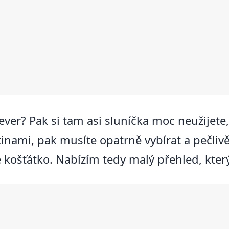
er? Pak si tam asi sluníčka moc neužijete, ž
inami, pak musíte opatrně vybírat a pečlivě 
é košťátko. Nabízím tedy malý přehled, kter