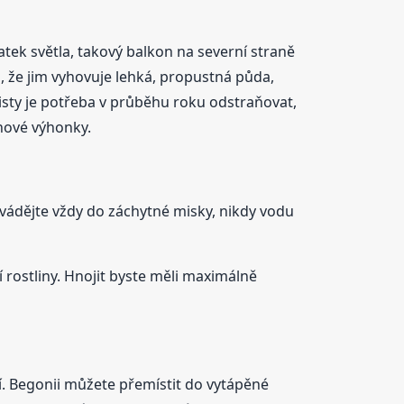
tek světla, takový balkon na severní straně
o, že jim vyhovuje lehká, propustná půda,
isty je potřeba v průběhu roku odstraňovat,
 nové výhonky.
rovádějte vždy do záchytné misky, nikdy vodu
rostliny. Hnojit byste měli maximálně
í. Begonii můžete přemístit do vytápěné