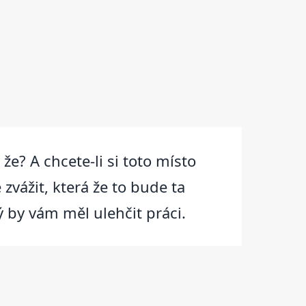
e? A chcete-li si toto místo
zvážit, která že to bude ta
ý by vám měl ulehčit práci.