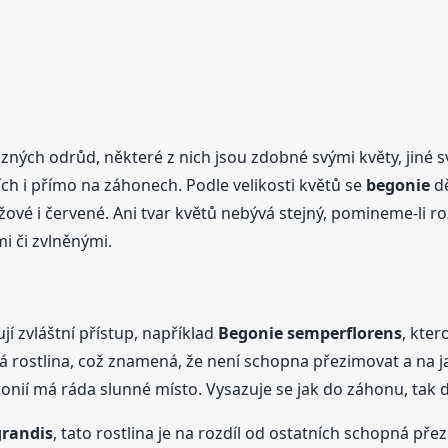
zných odrůd, některé z nich jsou zdobné svými květy, jiné s
ících i přímo na záhonech. Podle velikosti květů se
begonie
dě
žové i červené. Ani tvar květů nebývá stejný, pomineme-li ro
i či zvlněnými.
ují zvláštní přístup, například
Begonie
semperflorens
, kte
á rostlina, což znamená, že není schopna přezimovat a na ja
egonií má ráda slunné místo. Vysazuje se jak do záhonu, tak d
randis
, tato rostlina je na rozdíl od ostatních schopná př