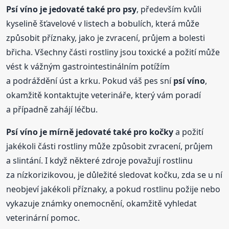
Psí víno
je jedovaté také pro psy
, především kvůli
kyselině šťavelové v listech a bobulích, která může
způsobit příznaky, jako je zvracení, průjem a bolesti
břicha. Všechny části rostliny jsou toxické a požití může
vést k vážným gastrointestinálním potížím
a podráždění úst a krku. Pokud váš pes sní
psí víno
,
okamžitě kontaktujte veterináře, který vám poradí
a případně zahájí léčbu.
Psí víno
je mírně jedovaté také pro kočky
a požití
jakékoli části rostliny může způsobit zvracení, průjem
a slintání. I když některé zdroje považují rostlinu
za nízkorizikovou, je důležité sledovat kočku, zda se u ní
neobjeví jakékoli příznaky, a pokud rostlinu požije nebo
vykazuje známky onemocnění, okamžitě vyhledat
veterinární pomoc.