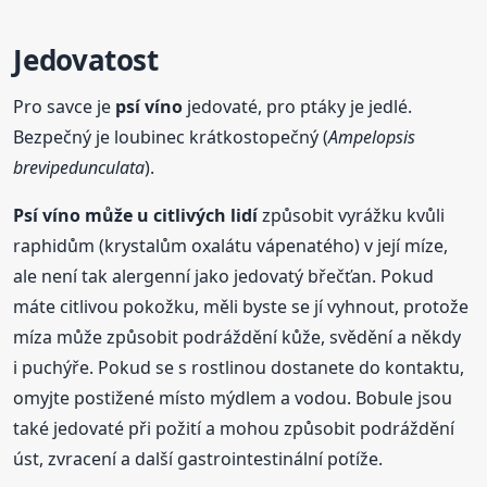
Jedovatost
Pro savce je
psí víno
jedovaté, pro ptáky je jedlé.
Bezpečný je loubinec krátkostopečný (
Ampelopsis
brevipedunculata
).
Psí víno
může u citlivých lidí
způsobit vyrážku kvůli
raphidům (krystalům oxalátu vápenatého) v její míze,
ale není tak alergenní jako jedovatý břečťan. Pokud
máte citlivou pokožku, měli byste se jí vyhnout, protože
míza může způsobit podráždění kůže, svědění a někdy
i puchýře. Pokud se s rostlinou dostanete do kontaktu,
omyjte postižené místo mýdlem a vodou. Bobule jsou
také jedovaté při požití a mohou způsobit podráždění
úst, zvracení a další gastrointestinální potíže.