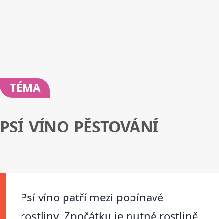
TÉMA
PSÍ VÍNO PĚSTOVÁNÍ
Psí víno patří mezi popínavé
rostliny. Zpočátku je nutné rostlině