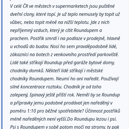
V celé ČR ve městech v supermarketech jsou puštěné
dveřní clony, které topí. Je už teplo nemusely by topit už
vůbec, nebo topit méně na nižší teplotu. Jde z nich
nepříjemný vzduch, který je cítit Roundupem a
prachem. Postřik smrdí i na podlaze v prodejně, hlavně
u vchodů do budov. Nosí ho sem pravděpodobně lidé,
zákazníci na botech z venkovního prostředí parkoviště.
Lidé také stříkají Roundup před garáže bytové domy,
chodníky domků. Někteří lidé stříkají i městské
chodníky Roundupem. Neumí ho ani naředit. Používají
silné koncentrace roztoku. Chodník je od toho
zalepený, špinavý ještě příští rok. Neměl by se Roundup
a přípravky jemu podobné prodávat jen naředěný v
poměru 1:10 pro běžné spotřebitele? Účinnost postřiků
méně naředěných není vyšší.Do Roundupu lezou i psi.
Psi s Roundupem v sobě potom močí na stromy, ty pak