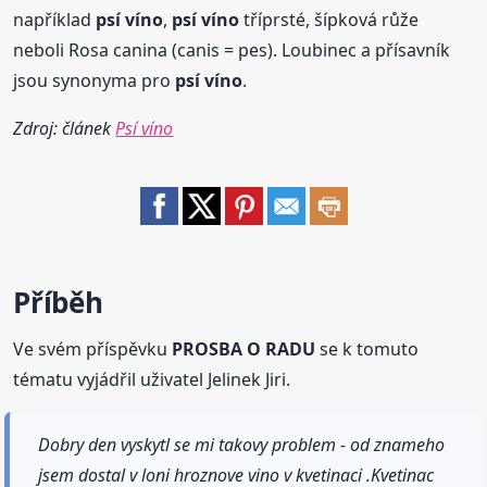
například
psí víno
,
psí víno
tříprsté, šípková růže
neboli Rosa canina (canis = pes). Loubinec a přísavník
jsou synonyma pro
psí víno
.
Zdroj: článek
Psí víno
Příběh
Ve svém příspěvku
PROSBA O RADU
se k tomuto
tématu vyjádřil uživatel Jelinek Jiri.
Dobry den vyskytl se mi takovy problem - od znameho
jsem dostal v loni hroznove vino v kvetinaci .Kvetinac