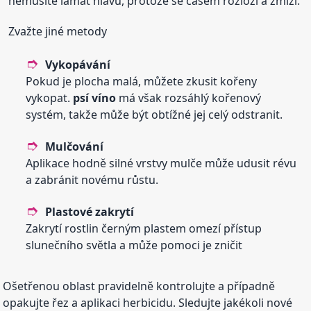
nemusíte lámat hlavu, protože se časem rozloží a zmizí.
Zvažte jiné metody
Vykopávání
Pokud je plocha malá, můžete zkusit kořeny
vykopat.
psí víno
má však rozsáhlý kořenový
systém, takže může být obtížné jej celý odstranit.
Mulčování
Aplikace hodně silné vrstvy mulče může udusit révu
a zabránit novému růstu.
Plastové zakrytí
Zakrytí rostlin černým plastem omezí přístup
slunečního světla a může pomoci je zničit
Ošetřenou oblast pravidelně kontrolujte a případně
opakujte řez a aplikaci herbicidu. Sledujte jakékoli nové