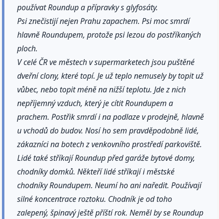
používat Roundup a přípravky s glyfosáty.
Psi znečistijí nejen Prahu zapachem. Psi moc smrdí
hlavně Roundupem, protože psi lezou do postříkaných
ploch.
V celé ČR ve městech v supermarketech jsou puštěné
dveřní clony, které topí. Je už teplo nemusely by topit už
vůbec, nebo topit méně na nižší teplotu. Jde z nich
nepříjemný vzduch, který je cítit Roundupem a
prachem. Postřik smrdí i na podlaze v prodejně, hlavně
u vchodů do budov. Nosí ho sem pravděpodobně lidé,
zákazníci na botech z venkovního prostředí parkoviště.
Lidé také stříkají Roundup před garáže bytové domy,
chodníky domků. Někteří lidé stříkají i městské
chodníky Roundupem. Neumí ho ani naředit. Používají
silné koncentrace roztoku. Chodník je od toho
zalepený, špinavý ještě příští rok. Neměl by se Roundup