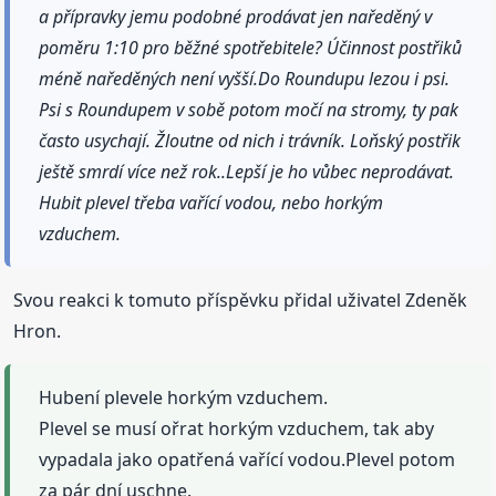
a přípravky jemu podobné prodávat jen naředěný v
poměru 1:10 pro běžné spotřebitele? Účinnost postřiků
méně naředěných není vyšší.Do Roundupu lezou i psi.
Psi s Roundupem v sobě potom močí na stromy, ty pak
často usychají. Žloutne od nich i trávník. Loňský postřik
ještě smrdí více než rok..Lepší je ho vůbec neprodávat.
Hubit plevel třeba vařící vodou, nebo horkým
vzduchem.
Svou reakci k tomuto příspěvku přidal uživatel Zdeněk
Hron.
Hubení plevele horkým vzduchem.
Plevel se musí ořrat horkým vzduchem, tak aby
vypadala jako opatřená vařící vodou.Plevel potom
za pár dní uschne.