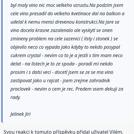
byl maly vino nic moc velkeho vzrustu.Na podzim jsem
cele vino presadil do velkeho kvetinace dal na balkon a
udelal k nemu mensi drevenou konstrukci.Na jare se
vino docela krasne zazalenalo ale vyskytl se onen
zmineny problem na cele sazenici ( listy i stonek ) se
objevilo neco co vypada jako kdyby to nekdo posypal
cukrem crystal - nevim co to je a jestli s tim mam neco
delat - na listech je to ze spoda - poradi mi nekdo
prosim i s dalsi veci - docetl jsem se ze se ma vino
zastipovat jako u rajcat - jsem zrejme zahradnik
praclovek - nevim o cem je rec. Predem vsem dekuji za
rady.
Jelinek Jiri
Svou reakci k tomuto příspěvku přidal uživatel Vilém.