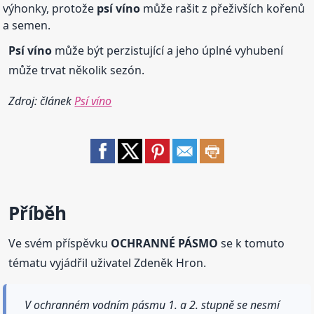
výhonky, protože
psí víno
může rašit z přeživších kořenů
a semen.
Psí víno
může být perzistující a jeho úplné vyhubení
může trvat několik sezón.
Zdroj: článek
Psí víno
Příběh
Ve svém příspěvku
OCHRANNÉ PÁSMO
se k tomuto
tématu vyjádřil uživatel Zdeněk Hron.
V ochranném vodním pásmu 1. a 2. stupně se nesmí