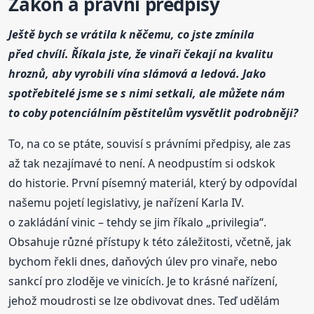
Zákon a právní předpisy
Ještě bych se vrátila k něčemu, co jste zmínila
před chvílí. Říkala jste, že vinaři čekají na kvalitu
hroznů, aby vyrobili vína slámová a ledová. Jako
spotřebitelé jsme se s nimi setkali, ale můžete nám
to coby potenciálním pěstitelům vysvětlit podrobněji?
To, na co se ptáte, souvisí s právními předpisy, ale zas
až tak nezajímavé to není. A neodpustím si odskok
do historie. První písemný materiál, který by odpovídal
našemu pojetí legislativy, je nařízení Karla IV.
o zakládání vinic – tehdy se jim říkalo „privilegia“.
Obsahuje různé přístupy k této záležitosti, včetně, jak
bychom řekli dnes, daňových úlev pro vinaře, nebo
sankcí pro zloděje ve vinicích. Je to krásné nařízení,
jehož moudrosti se lze obdivovat dnes. Teď udělám