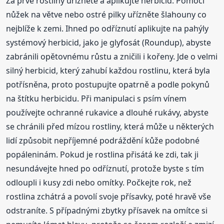
Za prvé rostliny uřízněte a aplikujte herbicid. Pomocí
nůžek na větve nebo ostré pilky uřízněte šlahouny co
nejblíže k zemi. Ihned po odříznutí aplikujte na pahýly
systémový herbicid, jako je glyfosát (Roundup), abyste
zabránili opětovnému růstu a zničili i kořeny. Jde o velmi
silný herbicid, který zahubí každou rostlinu, která byla
potřísněna, proto postupujte opatrně a podle pokynů
na štítku herbicidu. Při manipulaci s psím vínem
používejte ochranné rukavice a dlouhé rukávy, abyste
se chránili před mízou rostliny, která může u některých
lidí způsobit nepříjemné podráždění kůže podobné
popáleninám. Pokud je rostlina přisátá ke zdi, tak ji
nesundávejte hned po odříznutí, protože byste s tím
odloupli i kusy zdi nebo omítky. Počkejte rok, než
rostlina zchátrá a povolí svoje přísavky, poté hravě vše
odstraníte. S případnými zbytky přísavek na omítce si