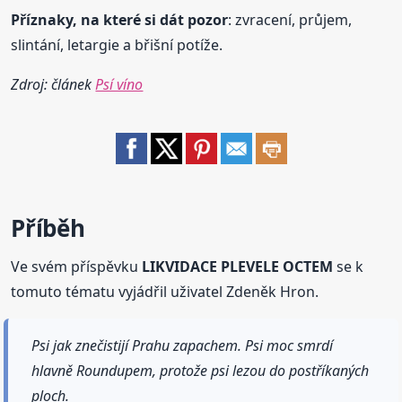
Příznaky, na které si dát pozor
: zvracení, průjem,
slintání, letargie a břišní potíže.
Zdroj: článek
Psí víno
Příběh
Ve svém příspěvku
LIKVIDACE PLEVELE OCTEM
se k
tomuto tématu vyjádřil uživatel Zdeněk Hron.
Psi jak znečistijí Prahu zapachem. Psi moc smrdí
hlavně Roundupem, protože psi lezou do postříkaných
ploch.