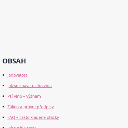
OBSAH
Jedovatost
Jak se zbavit psího vína
Psí víno – význam
Zákon a právní předpisy
FAQ – často kladené otázky
Jak rychle roste