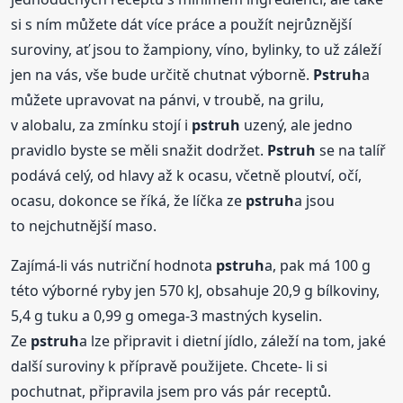
si s ním můžete dát více práce a použít nejrůznější
suroviny, ať jsou to žampiony, víno, bylinky, to už záleží
jen na vás, vše bude určitě chutnat výborně.
Pstruh
a
můžete upravovat na pánvi, v troubě, na grilu,
v alobalu, za zmínku stojí i
pstruh
uzený, ale jedno
pravidlo byste se měli snažit dodržet.
Pstruh
se na talíř
podává celý, od hlavy až k ocasu, včetně ploutví, očí,
ocasu, dokonce se říká, že líčka ze
pstruh
a jsou
to nejchutnější maso.
Zajímá-li vás nutriční hodnota
pstruh
a, pak má 100 g
této výborné ryby jen 570 kJ, obsahuje 20,9 g bílkoviny,
5,4 g tuku a 0,99 g omega-3 mastných kyselin.
Ze
pstruh
a lze připravit i dietní jídlo, záleží na tom, jaké
další suroviny k přípravě použijete. Chcete- li si
pochutnat, připravila jsem pro vás pár receptů.