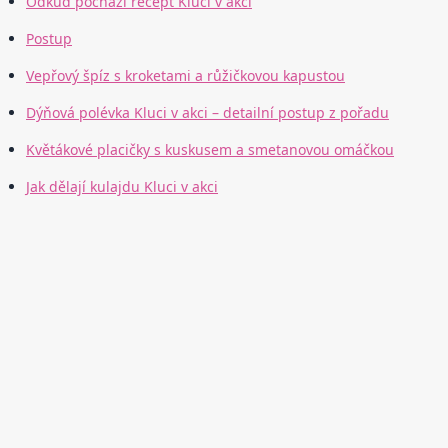
Odkud pochází recept Kluci v akci
Postup
Vepřový špíz s kroketami a růžičkovou kapustou
Dýňová polévka Kluci v akci – detailní postup z pořadu
Květákové placičky s kuskusem a smetanovou omáčkou
Jak dělají kulajdu Kluci v akci