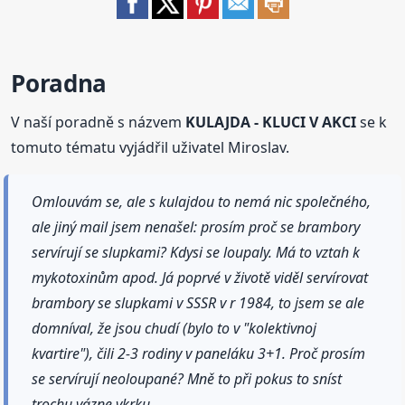
Poradna
V naší poradně s názvem
KULAJDA - KLUCI V AKCI
se k
tomuto tématu vyjádřil uživatel Miroslav.
Omlouvám se, ale s kulajdou to nemá nic společného,
ale jiný mail jsem nenašel: prosím proč se brambory
servírují se slupkami? Kdysi se loupaly. Má to vztah k
mykotoxinům apod. Já poprvé v životě viděl servírovat
brambory se slupkami v SSSR v r 1984, to jsem se ale
domníval, že jsou chudí (bylo to v "kolektivnoj
kvartire"), čili 2-3 rodiny v paneláku 3+1. Proč prosím
se servírují neoloupané? Mně to při pokus to sníst
trochu vázne vkrku.