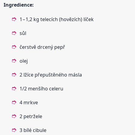
Ingredience:
1−1,2 kg telecích (hovězích) líček
sůl
čerstvě drcený pepř
olej
2 lžíce přepuštěného másla
1/2 menšího celeru
4 mrkve
2 petržele
3 bílé cibule