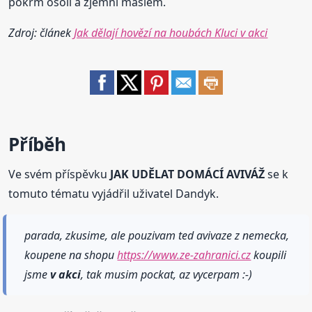
pokrm osolí a zjemní máslem.
Zdroj: článek
Jak dělají hovězí na houbách Kluci v akci
Příběh
Ve svém příspěvku
JAK UDĚLAT DOMÁCÍ AVIVÁŽ
se k
tomuto tématu vyjádřil uživatel Dandyk.
parada, zkusime, ale pouzivam ted avivaze z nemecka,
koupene na shopu
https://www.ze-zahranici.cz
koupili
jsme
v akci
, tak musim pockat, az vycerpam :-)