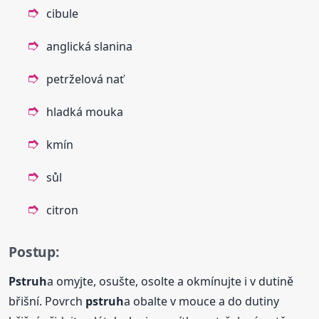
cibule
anglická slanina
petrželová nať
hladká mouka
kmín
sůl
citron
Postup:
Pstruh
a omyjte, osušte, osolte a okmínujte i v dutině
břišní. Povrch
pstruh
a obalte v mouce a do dutiny