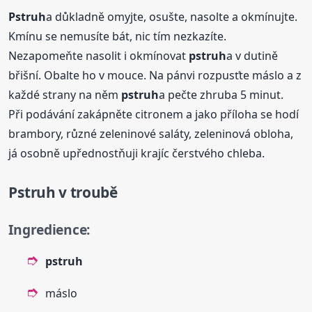
Pstruh
a důkladně omyjte, osušte, nasolte a okmínujte.
Kmínu se nemusíte bát, nic tím nezkazíte.
Nezapomeňte nasolit i okmínovat
pstruh
a v dutině
břišní. Obalte ho v mouce. Na pánvi rozpusťte máslo a z
každé strany na něm
pstruh
a pečte zhruba 5 minut.
Při podávání zakápněte citronem a jako příloha se hodí
brambory, různé zeleninové saláty, zeleninová obloha,
já osobně upřednostňuji krajíc čerstvého chleba.
Pstruh
v troubě
Ingredience:
pstruh
máslo