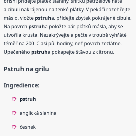
břišní přidejte plátek slaniny, snítku petrželové natě
a cibuli nakrájenou na tenké plátky. V pekáči rozehřejte
máslo, vložte
pstruh
a, přidejte zbytek pokrájené cibule.
Na povrch
pstruh
a položte pár plátků másla, aby se
utvořila krusta. Nezakrývejte a pečte v troubě vyhřáté
téměř na 200 C asi půl hodiny, než povrch zezlátne.
Upečeného
pstruh
a pokapejte šťávou z citronu.
Pstruh
na grilu
Ingredience:
pstruh
anglická slanina
česnek