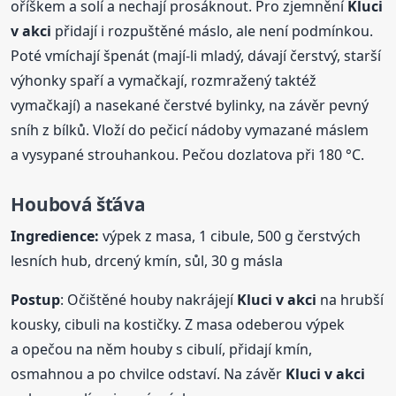
oříškem a solí a nechají prosáknout. Pro zjemnění
Kluci
v akci
přidají i rozpuštěné máslo, ale není podmínkou.
Poté vmíchají špenát (mají-li mladý, dávají čerstvý, starší
výhonky spaří a vymačkají, rozmražený taktéž
vymačkají) a nasekané čerstvé bylinky, na závěr pevný
sníh z bílků. Vloží do pečicí nádoby vymazané máslem
a vysypané strouhankou. Pečou dozlatova při 180 °C.
Houbová šťáva
Ingredience:
výpek z masa, 1 cibule, 500 g čerstvých
lesních hub, drcený kmín, sůl, 30 g másla
Postup
: Očištěné houby nakrájejí
Kluci
v akci
na hrubší
kousky, cibuli na kostičky. Z masa odeberou výpek
a opečou na něm houby s cibulí, přidají kmín,
osmahnou a po chvilce odstaví. Na závěr
Kluci
v akci