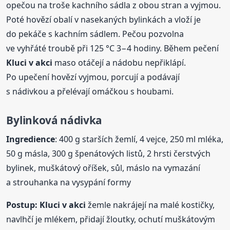
opečou na troše kachního sádla z obou stran a vyjmou.
Poté hovězí obalí v nasekaných bylinkách a vloží je
do pekáče s kachním sádlem. Pečou pozvolna
ve vyhřáté troubě při 125 °C 3−4 hodiny. Během pečení
Kluci
v akci
maso otáčejí a nádobu nepřiklápí.
Po upečení hovězí vyjmou, porcují a podávají
s nádivkou a přelévají omáčkou s houbami.
Bylinková nádivka
Ingredience
: 400 g starších žemlí, 4 vejce, 250 ml mléka,
50 g másla, 300 g špenátových listů, 2 hrsti čerstvých
bylinek, muškátový oříšek, sůl, máslo na vymazání
a strouhanka na vysypání formy
Postup:
Kluci
v akci
žemle nakrájejí na malé kostičky,
navlhčí je mlékem, přidají žloutky, ochutí muškátovým