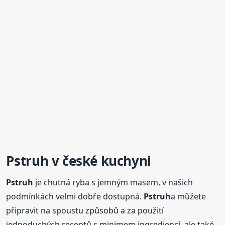
Pstruh
v české kuchyni
Pstruh
je chutná ryba s jemným masem, v našich
podmínkách velmi dobře dostupná.
Pstruh
a můžete
připravit na spoustu způsobů a za použití
jednoduchých receptů s minimem ingrediencí, ale také