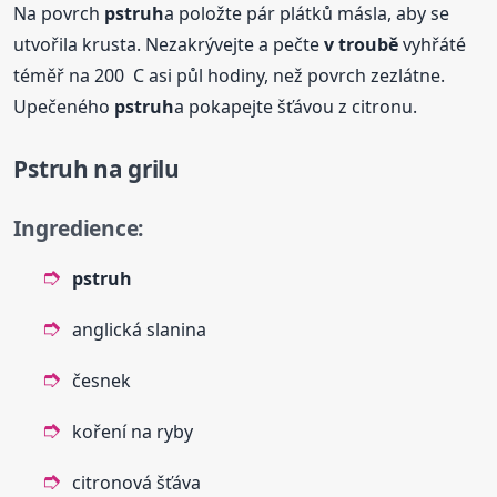
Na povrch
pstruh
a položte pár plátků másla, aby se
utvořila krusta. Nezakrývejte a pečte
v troubě
vyhřáté
téměř na 200 C asi půl hodiny, než povrch zezlátne.
Upečeného
pstruh
a pokapejte šťávou z citronu.
Pstruh
na grilu
Ingredience:
pstruh
anglická slanina
česnek
koření na ryby
citronová šťáva