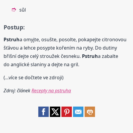
sůl
Postup:
Pstruh
a omyjte, osušte, posolte, pokapejte citronovou
šťávou a lehce posypte kořením na ryby. Do dutiny
břišní dejte celý stroužek česneku.
Pstruh
a zabalte
do anglické slaniny a dejte na gril.
(...více se dočtete ve zdroji)
Zdroj: článek
Recepty na pstruha