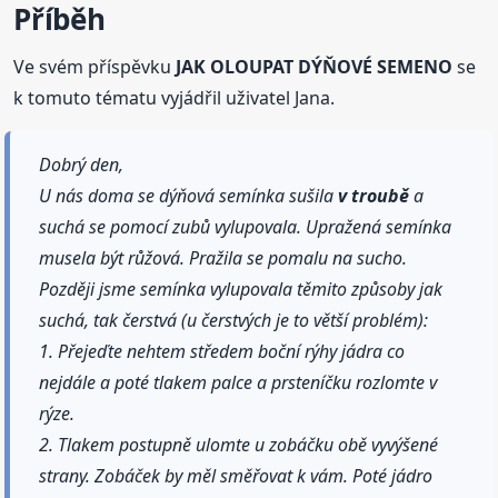
Příběh
Ve svém příspěvku
JAK OLOUPAT DÝŇOVÉ SEMENO
se
k tomuto tématu vyjádřil uživatel Jana.
Dobrý den,
U nás doma se dýňová semínka sušila
v troubě
a
suchá se pomocí zubů vylupovala. Upražená semínka
musela být růžová. Pražila se pomalu na sucho.
Později jsme semínka vylupovala těmito způsoby jak
suchá, tak čerstvá (u čerstvých je to větší problém):
1. Přejeďte nehtem středem boční rýhy jádra co
nejdále a poté tlakem palce a prsteníčku rozlomte v
rýze.
2. Tlakem postupně ulomte u zobáčku obě vyvýšené
strany. Zobáček by měl směřovat k vám. Poté jádro