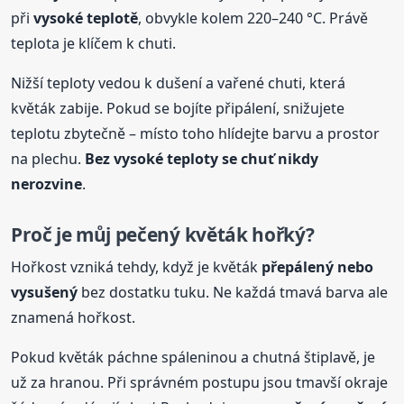
při
vysoké teplotě
, obvykle kolem 220–240 °C. Právě
teplota je klíčem k chuti.
Nižší teploty vedou k dušení a vařené chuti, která
květák zabije. Pokud se bojíte připálení, snižujete
teplotu zbytečně – místo toho hlídejte barvu a prostor
na plechu.
Bez vysoké teploty se chuť nikdy
nerozvine
.
Proč je můj
pečený
květák hořký?
Hořkost vzniká tehdy, když je květák
přepálený nebo
vysušený
bez dostatku tuku. Ne každá tmavá barva ale
znamená hořkost.
Pokud květák páchne spáleninou a chutná štiplavě, je
už za hranou. Při správném postupu jsou tmavší okraje