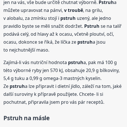
jen na vás, vše bude určitě chutnat výborně.
Pstruh
a
můžete upravovat na pánvi,
v troubě
, na grilu,
v alobalu, za zmínku stojí i
pstruh
uzený, ale jedno
pravidlo byste se měli snažit dodržet.
Pstruh
se na talíř
podává celý, od hlavy až k ocasu, včetně ploutví, očí,
ocasu, dokonce se říká, že líčka ze
pstruh
a jsou
to nejchutnější maso.
Zajímá-li vás nutriční hodnota
pstruh
a, pak má 100 g
této výborné ryby jen 570 kJ, obsahuje 20,9 g bílkoviny,
5,4 g tuku a 0,99 g omega-3 mastných kyselin.
Ze
pstruh
a lze připravit i dietní jídlo, záleží na tom, jaké
další suroviny k přípravě použijete. Chcete- li si
pochutnat, připravila jsem pro vás pár receptů.
Pstruh
na másle