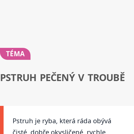
TÉMA
PSTRUH PEČENÝ V TROUBĚ
Pstruh je ryba, která ráda obývá
čisté, dobře okysličené, rychle