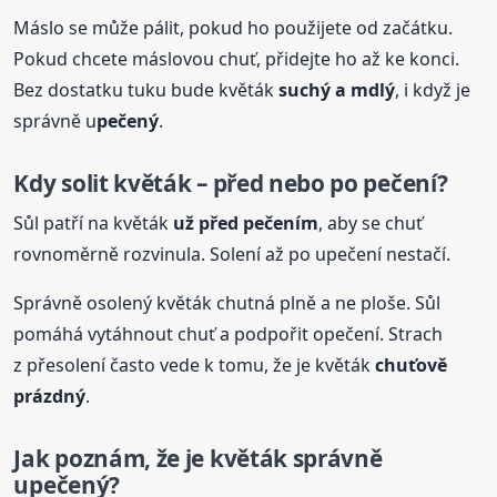
Máslo se může pálit, pokud ho použijete od začátku.
Pokud chcete máslovou chuť, přidejte ho až ke konci.
Bez dostatku tuku bude květák
suchý a mdlý
, i když je
správně u
pečený
.
Kdy solit květák – před nebo po pečení?
Sůl patří na květák
už před pečením
, aby se chuť
rovnoměrně rozvinula. Solení až po upečení nestačí.
Správně osolený květák chutná plně a ne ploše. Sůl
pomáhá vytáhnout chuť a podpořit opečení. Strach
z přesolení často vede k tomu, že je květák
chuťově
prázdný
.
Jak poznám, že je květák správně
u
pečený
?