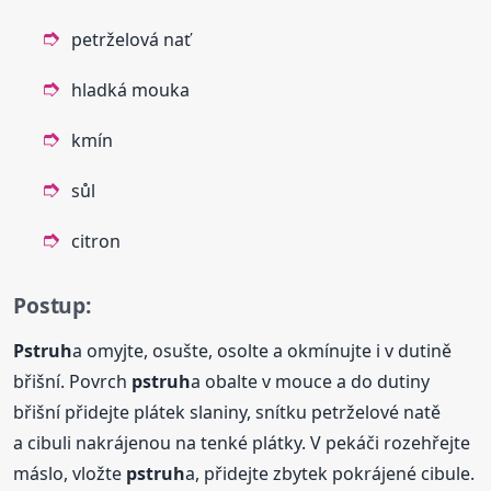
petrželová nať
hladká mouka
kmín
sůl
citron
Postup:
Pstruh
a omyjte, osušte, osolte a okmínujte i v dutině
břišní. Povrch
pstruh
a obalte v mouce a do dutiny
břišní přidejte plátek slaniny, snítku petrželové natě
a cibuli nakrájenou na tenké plátky. V pekáči rozehřejte
máslo, vložte
pstruh
a, přidejte zbytek pokrájené cibule.