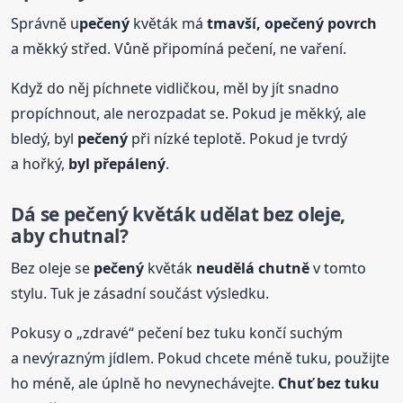
Správně u
pečený
květák má
tmavší, o
pečený
povrch
a měkký střed. Vůně připomíná pečení, ne vaření.
Když do něj píchnete vidličkou, měl by jít snadno
propíchnout, ale nerozpadat se. Pokud je měkký, ale
bledý, byl
pečený
při nízké teplotě. Pokud je tvrdý
a hořký,
byl přepálený
.
Dá se
pečený
květák udělat bez oleje,
aby chutnal?
Bez oleje se
pečený
květák
neudělá chutně
v tomto
stylu. Tuk je zásadní součást výsledku.
Pokusy o „zdravé“ pečení bez tuku končí suchým
a nevýrazným jídlem. Pokud chcete méně tuku, použijte
ho méně, ale úplně ho nevynechávejte.
Chuť bez tuku