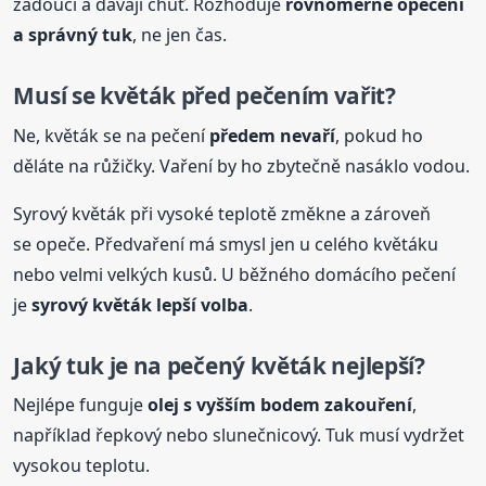
žádoucí a dávají chuť. Rozhoduje
rovnoměrné opečení
a správný tuk
, ne jen čas.
Musí se květák před pečením vařit?
Ne, květák se na pečení
předem nevaří
, pokud ho
děláte na růžičky. Vaření by ho zbytečně nasáklo vodou.
Syrový květák při vysoké teplotě změkne a zároveň
se opeče. Předvaření má smysl jen u celého květáku
nebo velmi velkých kusů. U běžného domácího pečení
je
syrový květák lepší volba
.
Jaký tuk je na
pečený
květák nejlepší?
Nejlépe funguje
olej s vyšším bodem zakouření
,
například řepkový nebo slunečnicový. Tuk musí vydržet
vysokou teplotu.