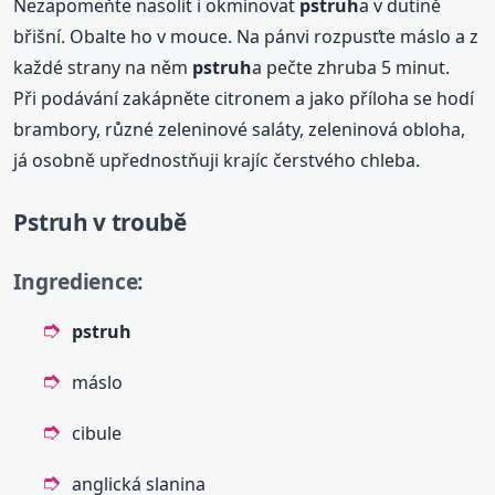
Nezapomeňte nasolit i okmínovat
pstruh
a v dutině
břišní. Obalte ho v mouce. Na pánvi rozpusťte máslo a z
každé strany na něm
pstruh
a pečte zhruba 5 minut.
Při podávání zakápněte citronem a jako příloha se hodí
brambory, různé zeleninové saláty, zeleninová obloha,
já osobně upřednostňuji krajíc čerstvého chleba.
Pstruh
v troubě
Ingredience:
pstruh
máslo
cibule
anglická slanina