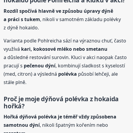
hokaido podle Pohlreicha a Kluků v akci?
Rozdíl spočívá hlavně ve způsobu úpravy dýně
a práci s tukem
, nikoli v samotném základu polévky
z dýně hokaido.
Varianta podle Pohlreicha sází na výraznou chuť, často
využívá
kari, kokosové mléko nebo smetanu
a důsledné restování surovin. Kluci v akci naopak často
pracují s
pečenou dýní
, kombinují sladkost s kyselostí
(med, citron) a výsledná
polévka
působí lehčeji, ale
stále plně.
Proč je moje dýňová
polévka
z hokaida
hořká?
Hořká dýňová
polévka
je téměř vždy způsobena
samotnou dýní
, nikoli špatným kořením nebo