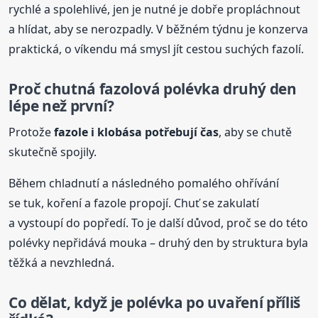
rychlé a spolehlivé, jen je nutné je dobře propláchnout
a hlídat, aby se nerozpadly. V běžném týdnu je konzerva
praktická, o víkendu má smysl jít cestou suchých fazolí.
Proč chutná fazolová
polévka
druhý den
lépe než první?
Protože
fazole i klobása potřebují čas
, aby se chutě
skutečně spojily.
Během chladnutí a následného pomalého ohřívání
se tuk, koření a fazole propojí. Chuť se zakulatí
a vystoupí do popředí. To je další důvod, proč se do této
polévky nepřidává mouka – druhý den by struktura byla
těžká a nevzhledná.
Co dělat, když je
polévka
po uvaření příliš