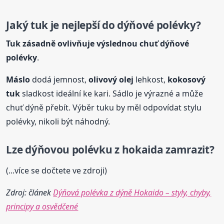
Jaký tuk je nejlepší do dýňové polévky?
Tuk zásadně ovlivňuje výslednou chuť dýňové
polévky
.
Máslo
dodá jemnost,
olivový olej
lehkost,
kokosový
tuk
sladkost ideální ke kari. Sádlo je výrazné a může
chuť dýně přebít. Výběr tuku by měl odpovídat stylu
polévky, nikoli být náhodný.
Lze dýňovou polévku z hokaida zamrazit?
(...více se dočtete ve zdroji)
Zdroj: článek
Dýňová polévka z dýně Hokaido – styly, chyby,
principy a osvědčené