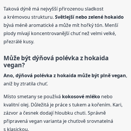
Taková dýně má nejvyšší přirozenou sladkost
a krémovou strukturu.
Světlejší nebo zelené hokaido
bývá méně aromatické a může mít hořký tón. Menší
plody mívají koncentrovanější chuť než velmi velké,
přezrálé kusy.
Může být dýňová
polévka
z hokaida
vegan?
Ano, dýňová
polévka
z hokaida může být plně vegan
,
aniž by ztratila chuť.
Místo smetany se používá
kokosové mléko
nebo
kvalitní olej. Důležitá je práce s tukem a kořením. Kari,
zázvor a česnek dodají hloubku chuti. Správně
připravená vegan varianta je chuťově srovnatelná
s klasickou.