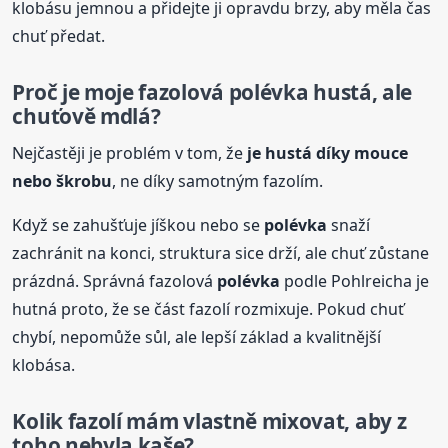
klobásu jemnou a přidejte ji opravdu brzy, aby měla čas
chuť předat.
Proč je moje fazolová
polévka
hustá, ale
chuťově mdlá?
Nejčastěji je problém v tom, že
je hustá díky mouce
nebo škrobu
, ne díky samotným fazolím.
Když se zahušťuje jíškou nebo se
polévka
snaží
zachránit na konci, struktura sice drží, ale chuť zůstane
prázdná. Správná fazolová
polévka
podle Pohlreicha je
hutná proto, že se část fazolí rozmixuje. Pokud chuť
chybí, nepomůže sůl, ale lepší základ a kvalitnější
klobása.
Kolik fazolí mám vlastně mixovat, aby z
toho nebyla kaše?