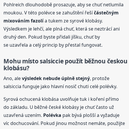
Pohlreich dlouhodobě prosazuje, aby se chuť netlumila
moukou. V této polévce se zahuštění řeší
částečným
mixováním fazolí
a tukem ze syrové klobásy.
Výsledkem je lehčí, ale plná chuť, která se neztrácí ani
druhý den. Pokud byste přidali jíšku, chuť by
se uzavřela a celý princip by přestal fungovat.
Mohu místo salsiccie použít běžnou českou
klobásu?
Ano, ale
výsledek nebude úplně stejný
, protože
salsiccia funguje jako hlavní nosič chuti celé polévky.
Syrová ochucená klobása uvolňuje tuk i koření přímo
do základu. U běžné české klobásy je chuť často už
uzavřená uzením.
Polévka
pak bývá plošší a vyžaduje
víc dochucování. Pokud jinou možnost nemáte, použijte