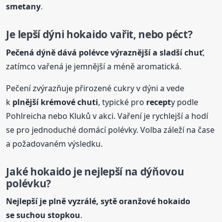
smetany
.
Je lepší dýni hokaido vařit, nebo péct?
Pečená dýně dává polévce výraznější a sladší chuť
,
zatímco vařená je jemnější a méně aromatická.
Pečení zvýrazňuje přirozené cukry v dýni a vede
k
plnější krémové chuti
, typické pro
recept
y podle
Pohlreicha nebo Kluků v akci. Vaření je rychlejší a hodí
se pro jednoduché domácí polévky. Volba záleží na čase
a požadovaném výsledku.
Jaké hokaido je nejlepší na dýňovou
polévku?
Nejlepší je plně vyzrálé, sytě oranžové hokaido
se suchou stopkou
.