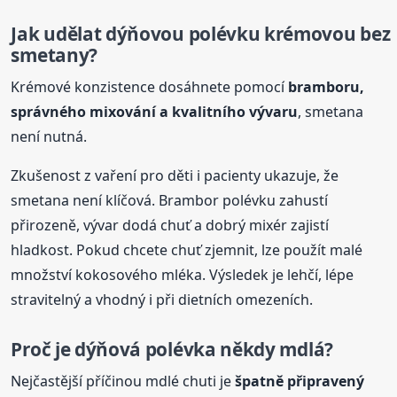
Jak udělat dýňovou polévku krémovou bez
smetany?
Krémové konzistence dosáhnete pomocí
bramboru,
správného mixování a kvalitního vývaru
, smetana
není nutná.
Zkušenost z vaření pro děti i pacienty ukazuje, že
smetana není klíčová. Brambor polévku zahustí
přirozeně, vývar dodá chuť a dobrý mixér zajistí
hladkost. Pokud chcete chuť zjemnit, lze použít malé
množství kokosového mléka. Výsledek je lehčí, lépe
stravitelný a vhodný i při dietních omezeních.
Proč je dýňová
polévka
někdy mdlá?
Nejčastější příčinou mdlé chuti je
špatně připravený