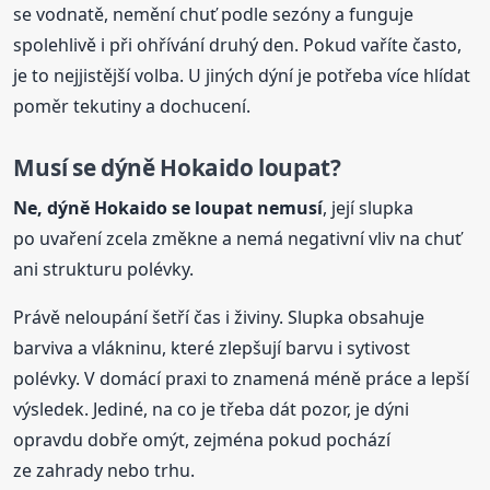
se vodnatě, nemění chuť podle sezóny a funguje
spolehlivě i při ohřívání druhý den. Pokud vaříte často,
je to nejjistější volba. U jiných dýní je potřeba více hlídat
poměr tekutiny a dochucení.
Musí se dýně Hokaido loupat?
Ne, dýně Hokaido se loupat nemusí
, její slupka
po uvaření zcela změkne a nemá negativní vliv na chuť
ani strukturu polévky.
Právě neloupání šetří čas i živiny. Slupka obsahuje
barviva a vlákninu, které zlepšují barvu i sytivost
polévky. V domácí praxi to znamená méně práce a lepší
výsledek. Jediné, na co je třeba dát pozor, je dýni
opravdu dobře omýt, zejména pokud pochází
ze zahrady nebo trhu.