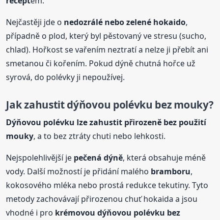
recept
em.
Nejčastěji jde o
nedozrálé nebo zelené hokaido
,
případně o plod, který byl pěstovaný ve stresu (sucho,
chlad). Hořkost se vařením neztratí a nelze ji přebít ani
smetanou či kořením. Pokud dýně chutná hořce už
syrová, do polévky ji nepoužívej.
Jak zahustit dýňovou polévku bez mouky?
Dýňovou polévku lze zahustit přirozeně bez použití
mouky
, a to bez ztráty chuti nebo lehkosti.
Nejspolehlivější je
pečená dýně
, která obsahuje méně
vody. Další možností je přidání malého
bramboru
,
kokosového mléka nebo prostá redukce tekutiny. Tyto
metody zachovávají přirozenou chuť hokaida a jsou
vhodné i pro
krémovou dýňovou polévku bez