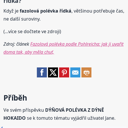
řídká?
Když je
fazolová
polévka
řídká
, většinou potřebuje čas,
ne další suroviny.
(...více se dočtete ve zdroji)
Zdroj: článek
Fazolová polévka podle Pohlreicha: jak ji uvařit
doma tak, aby měla chuť,
Příběh
Ve svém příspěvku
DÝŇOVÁ POLÉVKA Z DÝNĚ
HOKAIDO
se k tomuto tématu vyjádřil uživatel Jane.