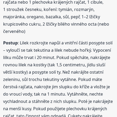
rajčata nebo 1 plechovka krájených rajčat, 1 cibule,
1 stroužek česneku, koření: tymián, rozmarýn,
majoránka, oregano, bazalka, sůl, pepř, 1–2 lžičky
krupicového cukru, 2 lžičky bílého vinného octa (nebo
červeného)
Postup
: Lilek rozkrojte napůl a vnitřní části posypte solí
– vyloučí se tak tekutina a lilek nebude hořký. Vypocení
lilku může trvat i 20 minut. Pokud spěcháte, nakrájejte
rovnou lilek na kostky (tak 1,5 centimetru, jídlu sluší
větší kostky) a posypte solí ty. Než nakrájíte ostatní
zeleninu, sůl trochu tekutiny vytáhne. Pokud máte
čerstvá rajčata, nakrojte jim slupku do kříže a vložte je
do vroucí vody, tak na 1 minutu. Vytáhněte, nechte
vychladnout a stáhněte z nich slupku. Poté je nakrájejte
na menší kusy. Pokud použijete plechovku krájených
rajčat, tato činnost vám odpadá. Cukety nakrájejte