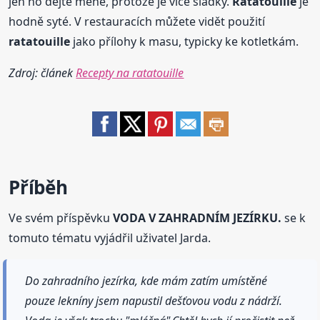
jen ho dejte méně, protože je více sladký.
Ratatouille
je
hodně syté. V restauracích můžete vidět použití
ratatouille
jako přílohy k masu, typicky ke kotletkám.
Zdroj: článek
Recepty na ratatouille
Příběh
Ve svém příspěvku
VODA V ZAHRADNÍM JEZÍRKU.
se k
tomuto tématu vyjádřil uživatel Jarda.
Do zahradního jezírka, kde mám zatím umístěné
pouze lekníny jsem napustil dešťovou vodu z nádrží.