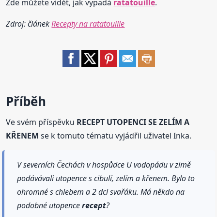
Zde můžete vidět, jak vypadá
ratatouille
.
Zdroj: článek
Recepty na ratatouille
Příběh
Ve svém příspěvku
RECEPT UTOPENCI SE ZELÍM A
KŘENEM
se k tomuto tématu vyjádřil uživatel Inka.
V severních Čechách v hospůdce U vodopádu v zimě
podávávali utopence s cibulí, zelím a křenem. Bylo to
ohromné s chlebem a 2 dcl svařáku. Má někdo na
podobné utopence
recept
?