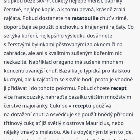
slupkou beze skvrn, cukety nejlépe menší, papriky
čerstvé, nejlépe kapie, a k tomu pevná, krásně zralá
rajčata. Pokud dostanete na
ratatouille
chuť v zimě,
doporučuje se použít plechovku s krájenými rajčaty. Co
se týká koření, nejlepšího výsledku dosáhnete
s čerstvými bylinkami pěstovanými za oknem či na
zahrádce, ale ani s kvalitním sušeným kořením nic
nezkazíte. Například oregano má sušené mnohem
koncentrovanější chuť. Bazalka je typická pro italskou
kuchyni, ale k rajčatům se skvěle hodí, proto je vhodné
ji přidávat i do tohoto pokrmu. Pokud chcete
recept
více francouzský, nahraďte bazalku větším množstvím
čerstvé majoránky. Cukr se v
recept
u používá
na dotažení chuti a osvědčuje se použít hnědý přírodní
třtinový cukr, ať již světlý z ostrova Mauricius, nebo
nějaký tmavý s melasou. Ale i s obyčejným bílým to jde,