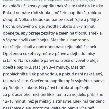
na kolečka či kostky, papriku nakrájejte také na kostky.
Pokud nemáte rádi slupku, můžete papriku škrabkou
oloupat. Velkou hlubokou pánev rozehřejte a přilijte
trochu olivového oleje, vhoďte cuketu a 5–7 minut
opékejte, aby okraje zezlátly a zelenina trochu změkla.
Vždy po chvíli zamíchejte. Mezitím si nadrobno
nakrájejte cibuli a nadrobno nasekejte také česnek.
Opečenou cuketu vyjměte z pánve a dejte do mísy
či talíře. Na rozpálené pánvi na troše olivového oleje
opečte papriku, stačí jen 3–4 minuty. Mezitím
propláchněte lilek pod vodou, a pokud není nakrájený,
tak nakrájejte. Opečenou papriku opět vyjměte z pánve
a přidejte k cuketě. Na pánvi tentokrát opékejte
za průběžného míchání lilek, ten trvá nejdéle, přibližně
12–15 minut, než je měkký a ztmavne. Lilek má tendenci
nasát více oleje, proto mu dejte do pánve více než