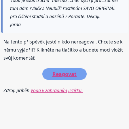
Voda je však trochu "mléčná".Chtěl bych jí pročistit než
tam dám rybičky. Neublíží rostlinám SAVO ORIGINÁL
pro čištění studní a bazénů ? Poraďte. Děkuji.
Jarda
Na tento příspěvěk jestě nikdo nereagoval. Chcete se k
němu vyjádřit? Klikněte na tlačítko a budete moci vložit
svůj komentář.
Reagovat
Zdroj: příběh
Voda v zahradním jezírku.