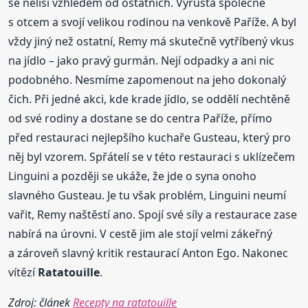
se neliší vzhledem od ostatních. Vyrůstá společně
s otcem a svojí velikou rodinou na venkově Paříže. A byl
vždy jiný než ostatní, Remy má skutečně vytříbený vkus
na jídlo – jako pravý gurmán. Nejí odpadky a ani nic
podobného. Nesmíme zapomenout na jeho dokonalý
čich. Při jedné akci, kde krade jídlo, se oddělí nechtěně
od své rodiny a dostane se do centra Paříže, přímo
před restauraci nejlepšího kuchaře Gusteau, který pro
něj byl vzorem. Spřátelí se v této restauraci s uklízečem
Linguini a později se ukáže, že jde o syna onoho
slavného Gusteau. Je tu však problém, Linguini neumí
vařit, Remy naštěstí ano. Spojí své síly a restaurace zase
nabírá na úrovni. V cestě jim ale stojí velmi zákeřný
a zároveň slavný kritik restaurací Anton Ego. Nakonec
vítězí
Ratatouille
.
Zdroj: článek
Recepty na ratatouille