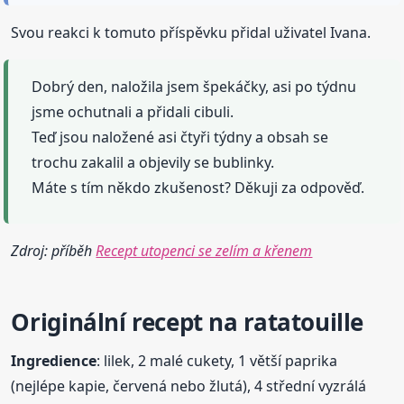
Svou reakci k tomuto příspěvku přidal uživatel Ivana.
Dobrý den, naložila jsem špekáčky, asi po týdnu
jsme ochutnali a přidali cibuli.
Teď jsou naložené asi čtyři týdny a obsah se
trochu zakalil a objevily se bublinky.
Máte s tím někdo zkušenost? Děkuji za odpověď.
Zdroj: příběh
Recept utopenci se zelím a křenem
Originál
ní
recept
na
ratatouille
Ingredience
: lilek, 2 malé cukety, 1 větší paprika
(nejlépe kapie, červená nebo žlutá), 4 střední vyzrálá