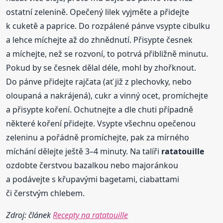
ostatní zelenině. Opečený lilek vyjměte a přidejte
k cuketě a paprice. Do rozpálené pánve vsypte cibulku
a lehce míchejte až do zhnědnutí. Přisypte česnek
a míchejte, než se rozvoní, to potrvá přibližně minutu.
Pokud by se česnek dělal déle, mohl by zhořknout.
Do pánve přidejte rajčata (ať již z plechovky, nebo
oloupaná a nakrájená), cukr a vinný ocet, promíchejte
a přisypte koření. Ochutnejte a dle chuti případně
některé koření přidejte. Vsypte všechnu opečenou
zeleninu a pořádně promíchejte, pak za mírného
míchání dělejte ještě 3–4 minuty. Na talíři
ratatouille
ozdobte čerstvou bazalkou nebo majoránkou
a podávejte s křupavými bagetami, ciabattami
či čerstvým chlebem.
Zdroj: článek
Recepty na ratatouille