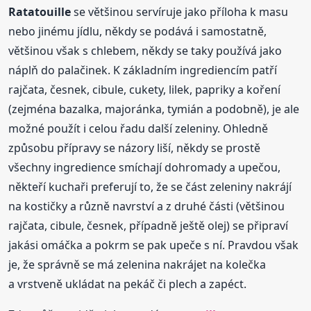
Ratatouille
se většinou servíruje jako příloha k masu
nebo jinému jídlu, někdy se podává i samostatně,
většinou však s chlebem, někdy se taky používá jako
náplň do palačinek. K základním ingrediencím patří
rajčata, česnek, cibule, cukety, lilek, papriky a koření
(zejména bazalka, majoránka, tymián a podobně), je ale
možné použít i celou řadu další zeleniny. Ohledně
způsobu přípravy se názory liší, někdy se prostě
všechny ingredience smíchají dohromady a upečou,
někteří kuchaři preferují to, že se část zeleniny nakrájí
na kostičky a různě navrství a z druhé části (většinou
rajčata, cibule, česnek, případně ještě olej) se připraví
jakási omáčka a pokrm se pak upeče s ní. Pravdou však
je, že správně se má zelenina nakrájet na kolečka
a vrstveně ukládat na pekáč či plech a zapéct.