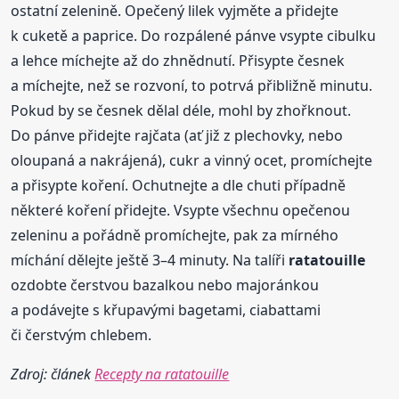
ostatní zelenině. Opečený lilek vyjměte a přidejte
k cuketě a paprice. Do rozpálené pánve vsypte cibulku
a lehce míchejte až do zhnědnutí. Přisypte česnek
a míchejte, než se rozvoní, to potrvá přibližně minutu.
Pokud by se česnek dělal déle, mohl by zhořknout.
Do pánve přidejte rajčata (ať již z plechovky, nebo
oloupaná a nakrájená), cukr a vinný ocet, promíchejte
a přisypte koření. Ochutnejte a dle chuti případně
některé koření přidejte. Vsypte všechnu opečenou
zeleninu a pořádně promíchejte, pak za mírného
míchání dělejte ještě 3–4 minuty. Na talíři
ratatouille
ozdobte čerstvou bazalkou nebo majoránkou
a podávejte s křupavými bagetami, ciabattami
či čerstvým chlebem.
Zdroj: článek
Recepty na ratatouille