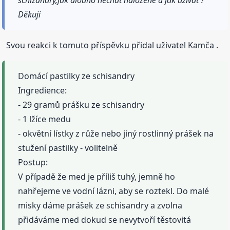
schizandry,jak dlouho nechat naložené a jak užívat ?
Děkuji
Svou reakci k tomuto příspěvku přidal uživatel Kamča .
Domácí pastilky ze schisandry
Ingredience:
- 29 gramů prášku ze schisandry
- 1 lžíce medu
- okvětní lístky z růže nebo jiný rostlinný prášek na
stužení pastilky - volitelně
Postup:
V případě že med je příliš tuhý, jemně ho
nahřejeme ve vodní lázni, aby se roztekl. Do malé
misky dáme prášek ze schisandry a zvolna
přidáváme med dokud se nevytvoří těstovitá