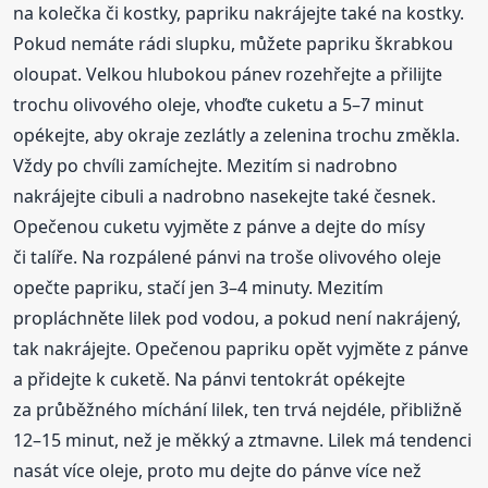
na kolečka či kostky, papriku nakrájejte také na kostky.
Pokud nemáte rádi slupku, můžete papriku škrabkou
oloupat. Velkou hlubokou pánev rozehřejte a přilijte
trochu olivového oleje, vhoďte cuketu a 5–7 minut
opékejte, aby okraje zezlátly a zelenina trochu změkla.
Vždy po chvíli zamíchejte. Mezitím si nadrobno
nakrájejte cibuli a nadrobno nasekejte také česnek.
Opečenou cuketu vyjměte z pánve a dejte do mísy
či talíře. Na rozpálené pánvi na troše olivového oleje
opečte papriku, stačí jen 3–4 minuty. Mezitím
propláchněte lilek pod vodou, a pokud není nakrájený,
tak nakrájejte. Opečenou papriku opět vyjměte z pánve
a přidejte k cuketě. Na pánvi tentokrát opékejte
za průběžného míchání lilek, ten trvá nejdéle, přibližně
12–15 minut, než je měkký a ztmavne. Lilek má tendenci
nasát více oleje, proto mu dejte do pánve více než