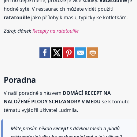
jen ho dejte méně, protože je více sladký.
Ratatouille
je
hodně syté. V restauracích můžete vidět použití
ratatouille
jako přílohy k masu, typicky ke kotletkám.
Zdroj: článek
Recepty na ratatouille
Poradna
V naší poradně s názvem
DOMÁCÍ RECEPT NA
NALOŽENÉ PLODY SCHIZANDRY V MEDU
se k tomuto
tématu vyjádřil uživatel Ludmila.
Máte,prosím někdo
recept
s dávkou medu a plodů