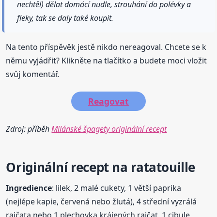
nechtěl) dělat domácí nudle, strouhání do polévky a
fleky, tak se daly také koupit.
Na tento příspěvěk jestě nikdo nereagoval. Chcete se k
němu vyjádřit? Klikněte na tlačítko a budete moci vložit
svůj komentář.
Reagovat
Zdroj: příběh
Milánské špagety originální recept
Originální
recept
na
ratatouille
Ingredience
: lilek, 2 malé cukety, 1 větší paprika
(nejlépe kapie, červená nebo žlutá), 4 střední vyzrálá
rajčata nebo 1 plechovka krájených rajčat, 1 cibule,