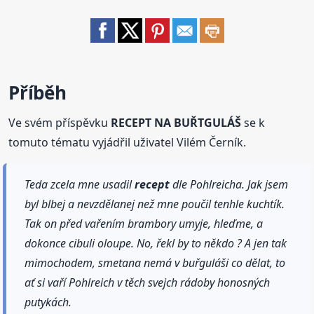
Příběh
Ve svém příspěvku
RECEPT NA BUŘTGULÁŠ
se k
tomuto tématu vyjádřil uživatel Vilém Černík.
Teda zcela mne usadil
recept
dle Pohlreicha. Jak jsem
byl blbej a nevzdělanej než mne poučil tenhle kuchtík.
Tak on před vařením brambory umyje, hleďme, a
dokonce cibuli oloupe. No, řekl by to někdo ? A jen tak
mimochodem, smetana nemá v buřguláši co dělat, to
ať si vaří Pohlreich v těch svejch rádoby honosných
putykách.