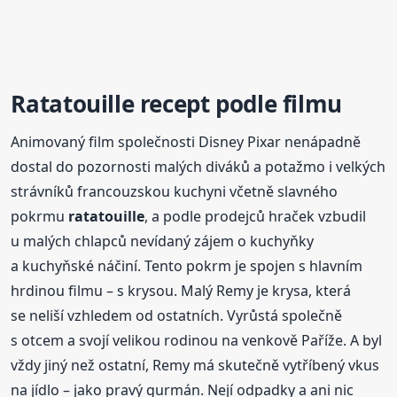
Ratatouille
recept
podle filmu
Animovaný film společnosti Disney Pixar nenápadně
dostal do pozornosti malých diváků a potažmo i velkých
strávníků francouzskou kuchyni včetně slavného
pokrmu
ratatouille
, a podle prodejců hraček vzbudil
u malých chlapců nevídaný zájem o kuchyňky
a kuchyňské náčiní. Tento pokrm je spojen s hlavním
hrdinou filmu – s krysou. Malý Remy je krysa, která
se neliší vzhledem od ostatních. Vyrůstá společně
s otcem a svojí velikou rodinou na venkově Paříže. A byl
vždy jiný než ostatní, Remy má skutečně vytříbený vkus
na jídlo – jako pravý gurmán. Nejí odpadky a ani nic