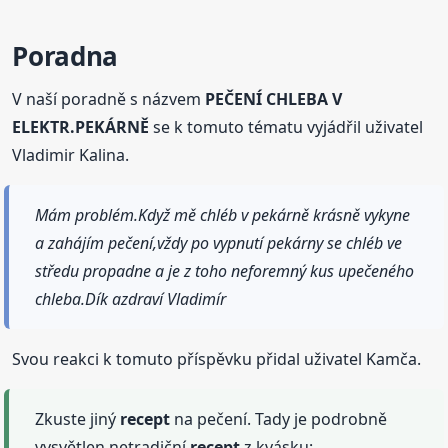
Poradna
V naší poradně s názvem
PEČENÍ CHLEBA V
ELEKTR.PEKÁRNĚ
se k tomuto tématu vyjádřil uživatel
Vladimir Kalina.
Mám problém.Když mě chléb v pekárně krásně vykyne
a zahájím pečení,vždy po vypnutí pekárny se chléb ve
středu propadne a je z toho neforemný kus upečeného
chleba.Dík azdraví Vladimír
Svou reakci k tomuto příspěvku přidal uživatel Kamča.
Zkuste jiný
recept
na pečení. Tady je podrobně
vysvětlen netradiční
recept
z kvásku: