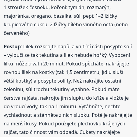
1 stroužek česneku, koření: tymián, rozmarýn,
majoránka, oregano, bazalka, sůl, pepř, 1–2 lžičky
krupicového cukru, 2 lžičky bílého vinného octa (nebo
červeného)
Postup
: Lilek rozkrojte napůl a vnitřní části posypte solí
– vyloučí se tak tekutina a lilek nebude hořký. Vypocení
lilku může trvat i 20 minut. Pokud spěcháte, nakrájejte
rovnou lilek na kostky (tak 1,5 centimetru, jídlu sluší
větší kostky) a posypte solí ty. Než nakrájíte ostatní
zeleninu, sůl trochu tekutiny vytáhne. Pokud máte
čerstvá rajčata, nakrojte jim slupku do kříže a vložte je
do vroucí vody, tak na 1 minutu. Vytáhněte, nechte
vychladnout a stáhněte z nich slupku. Poté je nakrájejte
na menší kusy. Pokud použijete plechovku krájených
rajčat, tato činnost vám odpadá. Cukety nakrájejte