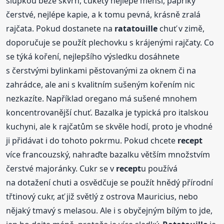
slupkou beze skvrn, cukety nejlépe menší, papriky
čerstvé, nejlépe kapie, a k tomu pevná, krásně zralá
rajčata. Pokud dostanete na
ratatouille
chuť v zimě,
doporučuje se použít plechovku s krájenými rajčaty. Co
se týká koření, nejlepšího výsledku dosáhnete
s čerstvými bylinkami pěstovanými za oknem či na
zahrádce, ale ani s kvalitním sušeným kořením nic
nezkazíte. Například oregano má sušené mnohem
koncentrovanější chuť. Bazalka je typická pro italskou
kuchyni, ale k rajčatům se skvěle hodí, proto je vhodné
ji přidávat i do tohoto pokrmu. Pokud chcete
recept
více francouzský, nahraďte bazalku větším množstvím
čerstvé majoránky. Cukr se v
recept
u používá
na dotažení chuti a osvědčuje se použít hnědý přírodní
třtinový cukr, ať již světlý z ostrova Mauricius, nebo
nějaký tmavý s melasou. Ale i s obyčejným bílým to jde,