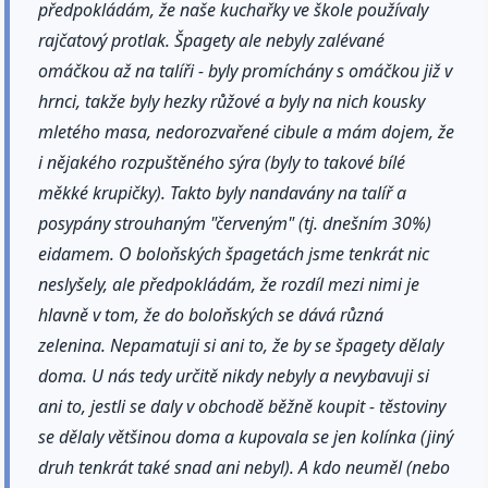
předpokládám, že naše kuchařky ve škole používaly
rajčatový protlak. Špagety ale nebyly zalévané
omáčkou až na talíři - byly promíchány s omáčkou již v
hrnci, takže byly hezky růžové a byly na nich kousky
mletého masa, nedorozvařené cibule a mám dojem, že
i nějakého rozpuštěného sýra (byly to takové bílé
měkké krupičky). Takto byly nandavány na talíř a
posypány strouhaným "červeným" (tj. dnešním 30%)
eidamem. O boloňských špagetách jsme tenkrát nic
neslyšely, ale předpokládám, že rozdíl mezi nimi je
hlavně v tom, že do boloňských se dává různá
zelenina. Nepamatuji si ani to, že by se špagety dělaly
doma. U nás tedy určitě nikdy nebyly a nevybavuji si
ani to, jestli se daly v obchodě běžně koupit - těstoviny
se dělaly většinou doma a kupovala se jen kolínka (jiný
druh tenkrát také snad ani nebyl). A kdo neuměl (nebo