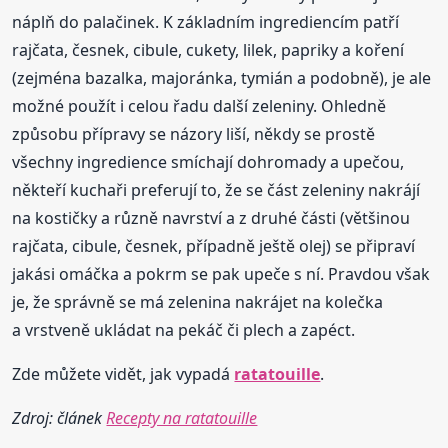
náplň do palačinek. K základním ingrediencím patří
rajčata, česnek, cibule, cukety, lilek, papriky a koření
(zejména bazalka, majoránka, tymián a podobně), je ale
možné použít i celou řadu další zeleniny. Ohledně
způsobu přípravy se názory liší, někdy se prostě
všechny ingredience smíchají dohromady a upečou,
někteří kuchaři preferují to, že se část zeleniny nakrájí
na kostičky a různě navrství a z druhé části (většinou
rajčata, cibule, česnek, případně ještě olej) se připraví
jakási omáčka a pokrm se pak upeče s ní. Pravdou však
je, že správně se má zelenina nakrájet na kolečka
a vrstveně ukládat na pekáč či plech a zapéct.
Zde můžete vidět, jak vypadá
ratatouille
.
Zdroj: článek
Recepty na ratatouille