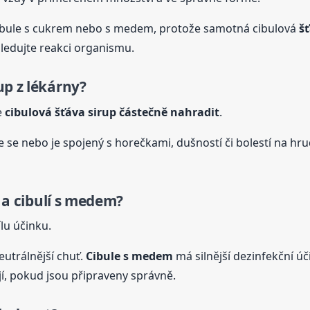
á cibule s cukrem nebo s medem, protože samotná cibulová
š
ledujte reakci organismu.
up z lékárny?
e
cibulová
šťáva
sirup částečně nahradit
.
e se nebo je spojený s horečkami, dušností či bolestí na hru
m a cibulí s medem?
lu účinku.
eutrálnější chuť.
Cibule s medem
má silnější dezinfekční úč
jí, pokud jsou připraveny správně.