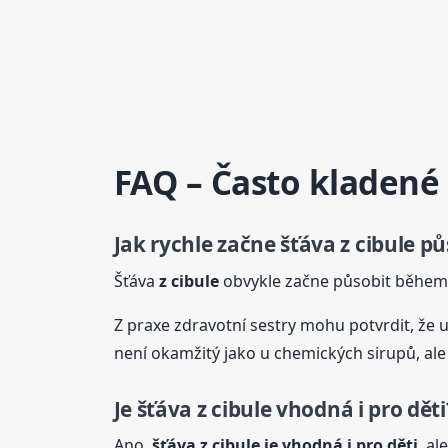
FAQ – Často kladené
Jak rychle začne
šťáva
z cibule
pů
Šťáva
z cibule
obvykle začne působit běhe
Z praxe zdravotní sestry mohu potvrdit, že u 
není okamžitý jako u chemických sirupů, ale j
Je
šťáva
z cibule
vhodná i pro děti
Ano,
šťáva
z cibule
je vhodná i pro děti
, a