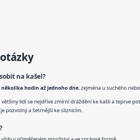
 otázky
sobit
na kašel
?
m
několika hodin až jednoho dne
, zejména u suchého nebo
většiny lidí se nejdříve zmírní dráždění ke kašli a teprve p
e pozvolný a šetrnější ke sliznicím.
?
le vždy v přiměřeném množství a ve správné formě.