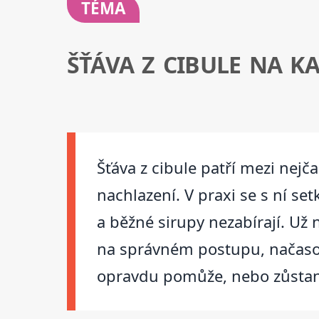
TÉMA
ŠŤÁVA Z CIBULE NA KA
Šťáva z cibule patří mezi nejč
nachlazení. V praxi se s ní set
a běžné sirupy nezabírají. Už 
na správném postupu, načasov
opravdu pomůže, nebo zůstan