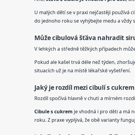
U malých dětí se v praxi nejčastěji použív
do jednoho roku se vyhýbejte medu a vždy s
Může cibulová
šťáva
nahradit sir
V lehkých a středně těžkých případech můž
Pokud ale kašel trvá déle než týden, zhoršuj
situacích už je na místě lékařské vyšetření.
Jaký je rozdíl mezi cibulí s cukre
Rozdíl spočívá hlavně v chuti a mírném rozdí
Cibule s cukrem
je vhodná i pro děti a má n
roku. Z praxe vyplývá, že obě varianty fungu