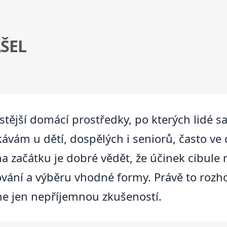
ŠEL
astější domácí prostředky, po kterých lidé sa
kávám u dětí, dospělých i seniorů, často ve c
na začátku je dobré vědět, že účinek cibule
ání a výběru vhodné formy. Právě to rozhod
e jen nepříjemnou zkušeností.