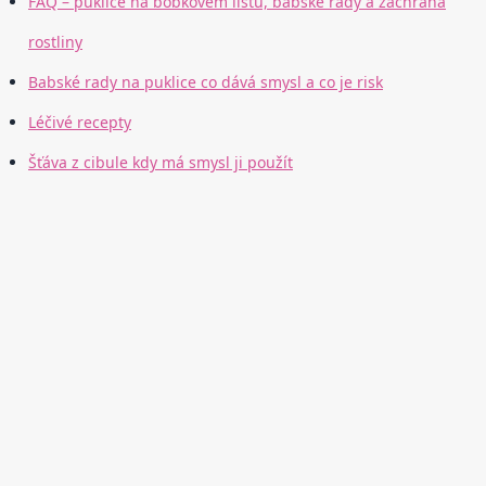
FAQ – puklice na bobkovém listu, babské rady a záchrana
rostliny
Babské rady na puklice co dává smysl a co je risk
Léčivé recepty
Šťáva z cibule kdy má smysl ji použít