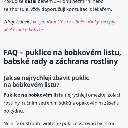
Pokud se
kašel
během 3–4 dnů nezmírní nebo
se zhoršuje, vždy doporučuji konzultaci s lékařem.
Zdroj: článek
Jak vymačkat šťávu z cibule: účinky, recepty,
dávkování a babské
FAQ – puklice na bobkovém listu,
babské
rady
a záchrana rostliny
Jak se nejrychleji zbavit puklic
na bobkovém listu?
Puklice na bobkovém listu
nejrychleji omezíte izolací
rostliny, ručním setřením štítků a opakováním zásahu
po týdnu.
Nejdřív odstraňte viditelné puklice vatovou tyčinkou