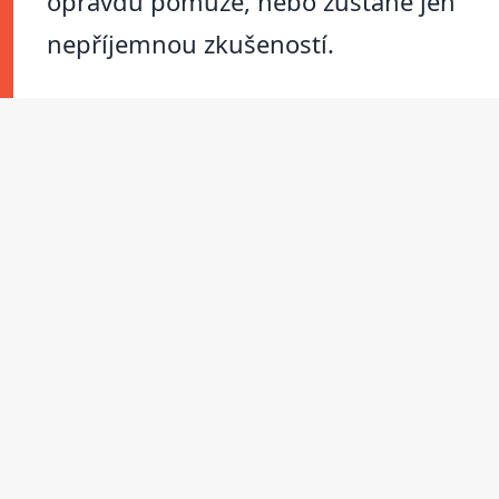
opravdu pomůže, nebo zůstane jen
nepříjemnou zkušeností.