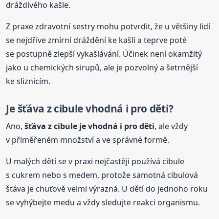
dráždivého kašle.
Z praxe zdravotní sestry mohu potvrdit, že u většiny lidí
se nejdříve zmírní dráždění ke kašli a teprve poté
se postupně zlepší vykašlávání. Účinek není okamžitý
jako u chemických sirupů, ale je pozvolný a šetrnější
ke sliznicím.
Je šťáva z cibule vhodná i pro děti?
Ano,
šťáva z cibule je vhodná i pro děti
, ale vždy
v přiměřeném množství a ve správné formě.
U malých dětí se v praxi nejčastěji používá cibule
s cukrem nebo s medem, protože samotná cibulová
šťáva je chuťově velmi výrazná. U dětí do jednoho roku
se vyhýbejte medu a vždy sledujte reakci organismu.