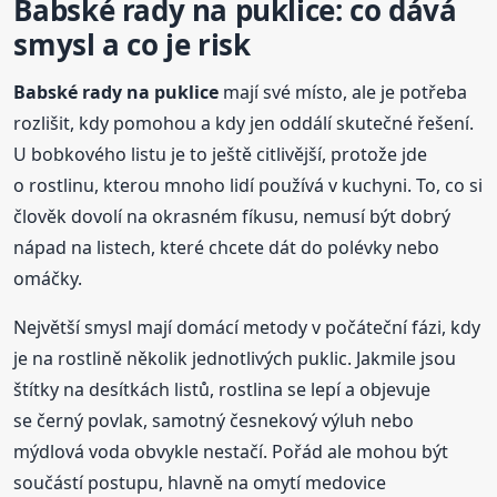
Babské
rady
na puklice: co dává
smysl a co je risk
Babské
rady
na puklice
mají své místo, ale je potřeba
rozlišit, kdy pomohou a kdy jen oddálí skutečné řešení.
U bobkového listu je to ještě citlivější, protože jde
o rostlinu, kterou mnoho lidí používá v kuchyni. To, co si
člověk dovolí na okrasném fíkusu, nemusí být dobrý
nápad na listech, které chcete dát do polévky nebo
omáčky.
Největší smysl mají domácí metody v počáteční fázi, kdy
je na rostlině několik jednotlivých puklic. Jakmile jsou
štítky na desítkách listů, rostlina se lepí a objevuje
se černý povlak, samotný česnekový výluh nebo
mýdlová voda obvykle nestačí. Pořád ale mohou být
součástí postupu, hlavně na omytí medovice