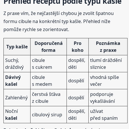
Přehled receptů podle typu kašle
Z praxe vím, že nejčastější chybou je zvolit špatnou
formu cibule na konkrétní typ kašle. Přehled níže
pomůže rychle se zorientovat.
Doporučená
Pro
Poznámka
Typ kašle
forma
koho
z praxe
Suchý,
cibule
dospělí,
tlumí dráždění
dráždivý
s cukrem
děti
sliznice
Dávivý
cibule
vhodná spíše
dospělí
kašel
s medem
večer
čerstvá šťáva
podporuje
Zahleněný
dospělí
z cibule
vykašlávání
Noční
dospělí,
užívat
cibulový sirup
kašel
děti
před spaním