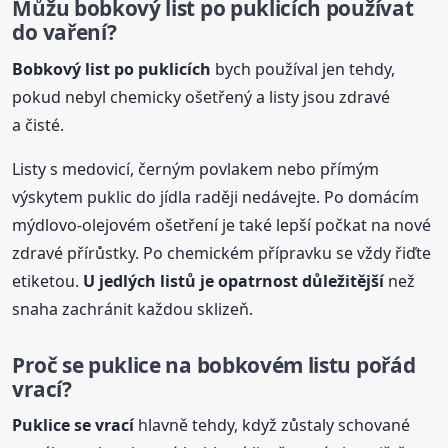
Můžu bobkový list po puklicích používat
do vaření?
Bobkový list po puklicích
bych používal jen tehdy,
pokud nebyl chemicky ošetřený a listy jsou zdravé
a čisté.
Listy s medovicí, černým povlakem nebo přímým
výskytem puklic do jídla raději nedávejte. Po domácím
mýdlovo-olejovém ošetření je také lepší počkat na nové
zdravé přírůstky. Po chemickém přípravku se vždy řiďte
etiketou.
U jedlých listů je opatrnost důležitější
než
snaha zachránit každou sklizeň.
Proč se puklice na bobkovém listu pořád
vrací?
Puklice se vrací
hlavně tehdy, když zůstaly schované