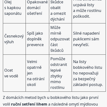
Olej
Opakované
škůdce
ucpává listy
s kapkou
domácí
obalit
a může rostlinu
saponátu
ošetření
a omezit
poškodit.
dýchání
Může
Spíš jako
mírně
Silné napadení
Česnekový
doplněk
odpuzovat
puklicemi sám
výluh
prevence
část
nevyřeší.
škůdců
Pomůže
Velmi
Na listy
odstranit
opatrně
bobkového listu
Ocet
lepivé
jen
ho nepovažuji
ve vodě
zbytky
na otírání
za bezpečný
mimo
okolí
základní postup.
rostlinu
Z domácích metod bych u bobkového listu jako první
volil
ruční setření lihem
a následné omytí mýdlovou