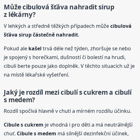
Může cibulová šťáva nahradit sirup
z lékárny?
V lehkých a středně těžkých případech může
cibulová
šťáva sirup částečně nahradit
.
Pokud ale
kašel
trvá déle než týden, zhoršuje se nebo
je spojený s horečkami, dušností či bolestí na hrudi,
cibuli berte pouze jako doplněk. V těchto situacích už je
na místě lékařské vyšetření.
Jaký je rozdíl mezi cibulí s cukrem a cibulí
s medem?
Rozdíl spočívá hlavně v chuti a mírném rozdílu účinku.
Cibule s cukrem
je vhodná i pro děti a má neutrálnější
chuť.
Cibule s medem
má silnější dezinfekční účinek,