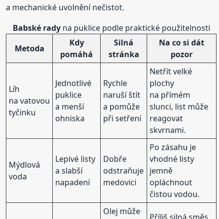
a mechanické uvolnění nečistot.
Babské
rady
na puklice podle praktické použitelnosti
Kdy
Silná
Na co si dát
Metoda
pomáhá
stránka
pozor
Netřít velké
Jednotlivé
Rychle
plochy
Líh
puklice
naruší štít
na přímém
na vatovou
a menší
a pomůže
slunci, list může
tyčinku
ohniska
při setření
reagovat
skvrnami.
Po zásahu je
Lepivé listy
Dobře
vhodné listy
Mýdlová
a slabší
odstraňuje
jemně
voda
napadení
medovici
opláchnout
čistou vodou.
Olej může
Příliš silná směs