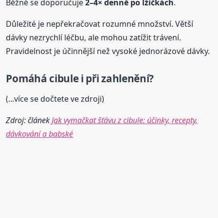
Běžně se doporučuje
2–4× denně po lžičkách
.
Důležité je nepřekračovat rozumné množství. Větší
dávky nezrychlí léčbu, ale mohou zatížit trávení.
Pravidelnost je účinnější než vysoké jednorázové dávky.
Pomáhá cibule i při zahlenění?
(...více se dočtete ve zdroji)
Zdroj: článek
Jak vymačkat šťávu z cibule: účinky, recepty,
dávkování a babské