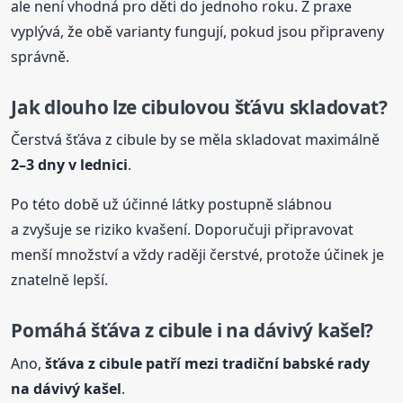
ale není vhodná pro děti do jednoho roku. Z praxe
vyplývá, že obě varianty fungují, pokud jsou připraveny
správně.
Jak dlouho lze cibulovou šťávu skladovat?
Čerstvá šťáva z cibule by se měla skladovat maximálně
2–3 dny v lednici
.
Po této době už účinné látky postupně slábnou
a zvyšuje se riziko kvašení. Doporučuji připravovat
menší množství a vždy raději čerstvé, protože účinek je
znatelně lepší.
Pomáhá šťáva z cibule i na
dávivý
kašel
?
Ano,
šťáva z cibule patří mezi tradiční
babské
rady
na
dávivý
kašel
.