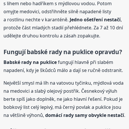
s lihem nebo hadříkem s mýdlovou vodou. Potom
omyjte medovici, odstřihněte silně napadené listy
a rostlinu nechte v karanténě.
Jedno ošetření nestačí
,
protože část mladých stadií přehlédnete. Za 7 až 10 dní
udělejte druhou kontrolu a zásah zopakujte.
Fungují
babské
rady
na puklice opravdu?
Babské
rady
na puklice
fungují hlavně při slabém
napadení, kdy je škůdců málo a dají se ručně odstranit.
Největší smysl má líh na vatovou tyčinku, mýdlová voda
na medovici a slabý olejový postřik. Česnekový výluh
berte spíš jako doplněk, ne jako hlavní řešení. Pokud je
bobkový list celý lepivý, má černý povlak a puklice jsou
na většině výhonů,
domácí
rady
samy obvykle nestačí
.