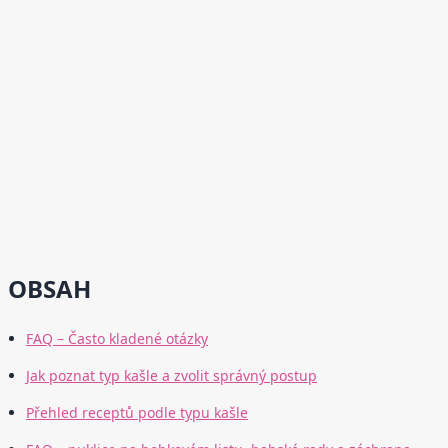
OBSAH
FAQ – Často kladené otázky
Jak poznat typ kašle a zvolit správný postup
Přehled receptů podle typu kašle