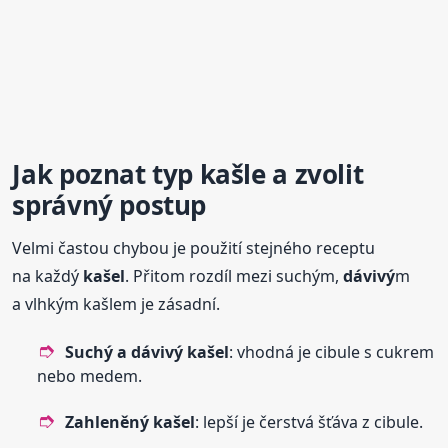
Jak poznat typ kašle a zvolit
správný postup
Velmi častou chybou je použití stejného receptu
na každý
kašel
. Přitom rozdíl mezi suchým,
dávivý
m
a vlhkým kašlem je zásadní.
Suchý a
dávivý
kašel
: vhodná je cibule s cukrem
nebo medem.
Zahleněný
kašel
: lepší je čerstvá šťáva z cibule.