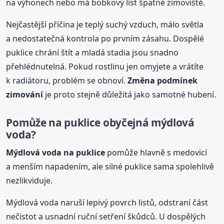
na výhonech nebo má bobkový list špatné zimoviště.
Nejčastější příčina je teplý suchý vzduch, málo světla
a nedostatečná kontrola po prvním zásahu. Dospělé
puklice chrání štít a mladá stadia jsou snadno
přehlédnutelná. Pokud rostlinu jen omyjete a vrátíte
k radiátoru, problém se obnoví.
Změna podmínek
zimování
je proto stejně důležitá jako samotné hubení.
Pomůže na puklice obyčejná mýdlová
voda?
Mýdlová voda na puklice
pomůže hlavně s medovicí
a menším napadením, ale silné puklice sama spolehlivě
nezlikviduje.
Mýdlová voda naruší lepivý povrch listů, odstraní část
nečistot a usnadní ruční setření škůdců. U dospělých