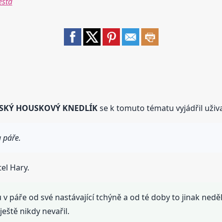
ěsta
SKÝ HOUSKOVÝ KNEDLÍK
se k tomuto tématu vyjádřil uživa
 páře.
el Hary.
 v páře od své nastávající tchýně a od té doby to jinak ned
ještě nikdy nevařil.