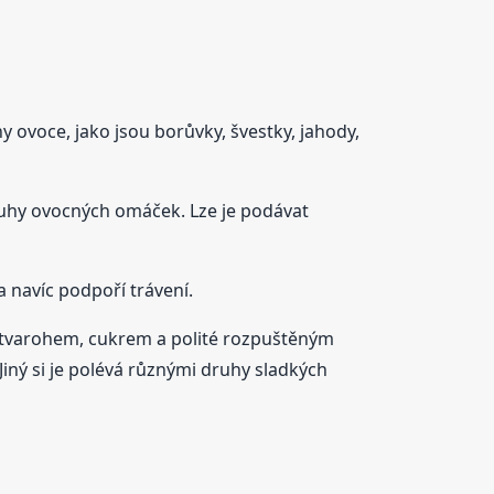
hy ovoce, jako jsou borůvky, švestky, jahody,
druhy ovocných omáček. Lze je podávat
 navíc podpoří trávení.
m tvarohem, cukrem a polité rozpuštěným
Jiný si je polévá různými druhy sladkých