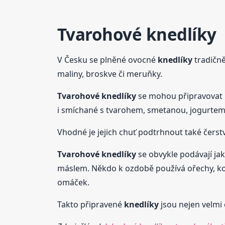
Tvarohové
knedlíky
V Česku se plněné ovocné
knedlíky
tradičně
maliny, broskve či meruňky.
Tvarohové
knedlíky
se mohou připravovat 
i smíchané s tvarohem, smetanou, jogurte
Vhodné je jejich chuť podtrhnout také čerst
Tvarohové
knedlíky
se obvykle podávají ja
máslem. Někdo k ozdobě používá ořechy, kokos
omáček.
Takto připravené
knedlíky
jsou nejen velmi 