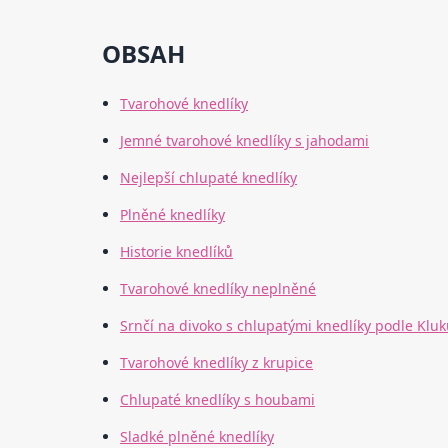
OBSAH
Tvarohové knedlíky
Jemné tvarohové knedlíky s jahodami
Nejlepší chlupaté knedlíky
Plněné knedlíky
Historie knedlíků
Tvarohové knedlíky neplněné
Srnčí na divoko s chlupatými knedlíky podle Kluk
Tvarohové knedlíky z krupice
Chlupaté knedlíky s houbami
Sladké plněné knedlíky