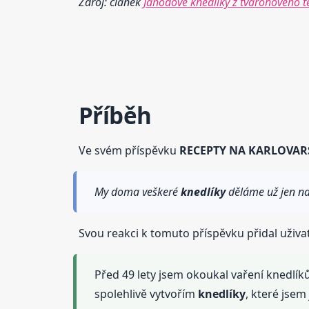
Zdroj: článek
Jahodové knedlíky z tvarohového t
Příběh
Ve svém příspěvku
RECEPTY NA KARLOVAR
My doma veškeré
knedlíky
děláme už jen na
Svou reakci k tomuto příspěvku přidal uživat
Před 49 lety jsem okoukal vaření knedlíků
spolehlivě vytvořím
knedlíky
, které jsem 