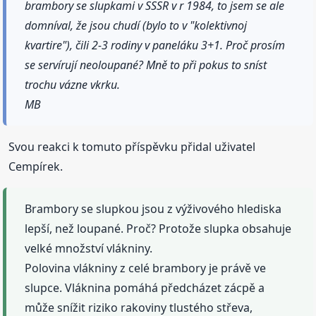
brambory se slupkami v SSSR v r 1984, to jsem se ale
domníval, že jsou chudí (bylo to v "kolektivnoj
kvartire"), čili 2-3 rodiny v paneláku 3+1. Proč prosím
se servírují neoloupané? Mně to při pokus to sníst
trochu vázne vkrku.
MB
Svou reakci k tomuto příspěvku přidal uživatel
Cempírek.
Brambory se slupkou jsou z výživového hlediska
lepší, než loupané. Proč? Protože slupka obsahuje
velké množství vlákniny.
Polovina vlákniny z celé brambory je právě ve
slupce. Vláknina pomáhá předcházet zácpě a
může snížit riziko rakoviny tlustého střeva,