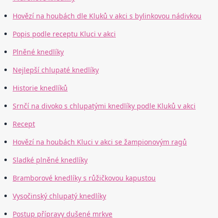
Hovězí na houbách dle Kluků v akci s bylinkovou nádivkou
Popis podle receptu Kluci v akci
Plněné knedlíky
Nejlepší chlupaté knedlíky
Historie knedlíků
Srnčí na divoko s chlupatými knedlíky podle Kluků v akci
Recept
Hovězí na houbách Kluci v akci se žampionovým ragů
Sladké plněné knedlíky
Bramborové knedlíky s růžičkovou kapustou
Vysočinský chlupatý knedlíky
Postup přípravy dušené mrkve