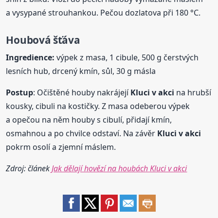
a vysypané strouhankou. Pečou dozlatova při 180 °C.
Houbová šťáva
Ingredience:
výpek z masa, 1 cibule, 500 g čerstvých
lesních hub, drcený kmín, sůl, 30 g másla
Postup
: Očištěné houby nakrájejí
Kluci
v akci
na hrubší
kousky, cibuli na kostičky. Z masa odeberou výpek
a opečou na něm houby s cibulí, přidají kmín,
osmahnou a po chvilce odstaví. Na závěr
Kluci
v akci
pokrm osolí a zjemní máslem.
Zdroj: článek
Jak dělají hovězí na houbách Kluci v akci