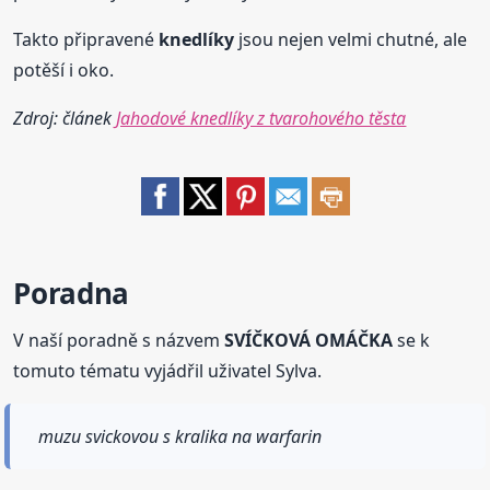
Takto připravené
knedlíky
jsou nejen velmi chutné, ale
potěší i oko.
Zdroj: článek
Jahodové knedlíky z tvarohového těsta
Poradna
V naší poradně s názvem
SVÍČKOVÁ OMÁČKA
se k
tomuto tématu vyjádřil uživatel Sylva.
muzu svickovou s kralika na warfarin