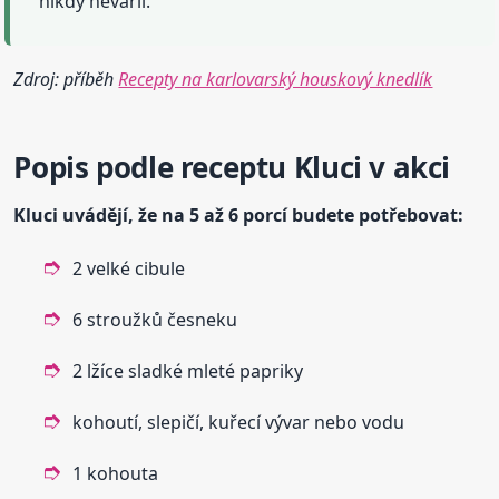
nikdy nevařil.
Zdroj: příběh
Recepty na karlovarský houskový knedlík
Popis podle receptu
Kluci
v akci
Kluci
uvádějí, že na 5 až 6 porcí budete potřebovat:
2 velké cibule
6 stroužků česneku
2 lžíce sladké mleté papriky
kohoutí, slepičí, kuřecí vývar nebo vodu
1 kohouta