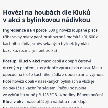
Hovězí na houbách dle Kluků
v akci
s bylinkovou nádivkou
Ingredience na 4 porce
: 600 g hovězí loupané plece,
tříbarevný mletý pepř, hrubozrnná mořská sůl, 600 g
kachního sádla, směs sekaných bylinek (tymián,
bazalka, rozmarýn, petrželka)
Postup:
Kluci
v akci
maso osolí a opepří čerstvě
drceným pepřem, který dobře vpracují do masa. Maso
opečou na troše kachního sádla z obou stran a vyjmou.
Poté hovězí obalí v nasekaných bylinkách a vloží je
do pekáče s kachním sádlem. Pečou pozvolna
ve vyhřáté troubě při 125 °C 3−4 hodiny. Během pečení
Kluci
v akci
maso otáčejí a nádobu nepřiklápí.