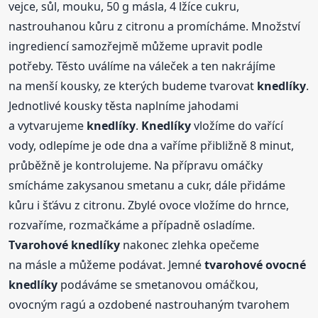
vejce, sůl, mouku, 50 g másla, 4 lžíce cukru,
nastrouhanou kůru z citronu a promícháme. Množství
ingrediencí samozřejmě můžeme upravit podle
potřeby. Těsto uválíme na váleček a ten nakrájíme
na menší kousky, ze kterých budeme tvarovat
knedlíky
.
Jednotlivé kousky těsta naplníme jahodami
a vytvarujeme
knedlíky
.
Knedlíky
vložíme do vařící
vody, odlepíme je ode dna a vaříme přibližně 8 minut,
průběžně je kontrolujeme. Na přípravu omáčky
smícháme zakysanou smetanu a cukr, dále přidáme
kůru i šťávu z citronu. Zbylé ovoce vložíme do hrnce,
rozvaříme, rozmačkáme a případně osladíme.
Tvarohové
knedlíky
nakonec zlehka opečeme
na másle a můžeme podávat. Jemné
tvarohové
ovocné
knedlíky
podáváme se smetanovou omáčkou,
ovocným ragú a ozdobené nastrouhaným tvarohem