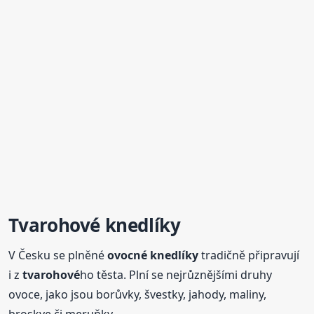
Tvarohové
knedlíky
V Česku se plněné
ovocné
knedlíky
tradičně připravují
i z
tvarohové
ho těsta. Plní se nejrůznějšími druhy
ovoce, jako jsou borůvky, švestky, jahody, maliny,