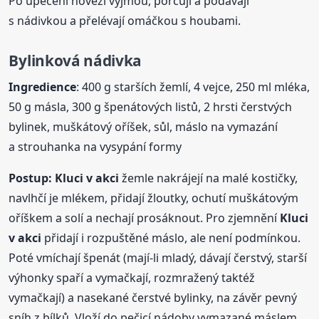
Po upečení hovězí vyjmou, porcují a podávají
s nádivkou a přelévají omáčkou s houbami.
Bylinková nádivka
Ingredience
: 400 g starších žemlí, 4 vejce, 250 ml mléka,
50 g másla, 300 g špenátových listů, 2 hrsti čerstvých
bylinek, muškátový oříšek, sůl, máslo na vymazání
a strouhanka na vysypání formy
Postup:
Kluci
v akci
žemle nakrájejí na malé kostičky,
navlhčí je mlékem, přidají žloutky, ochutí muškátovým
oříškem a solí a nechají prosáknout. Pro zjemnění
Kluci
v akci
přidají i rozpuštěné máslo, ale není podmínkou.
Poté vmíchají špenát (mají-li mladý, dávají čerstvý, starší
výhonky spaří a vymačkají, rozmražený taktéž
vymačkají) a nasekané čerstvé bylinky, na závěr pevný
sníh z bílků. Vloží do pečicí nádoby vymazané máslem