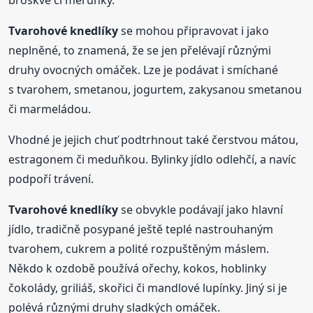
broskve či meruňky.
Tvarohové
knedlíky
se mohou připravovat i jako
neplněné, to znamená, že se jen přelévají různými
druhy ovocných omáček. Lze je podávat i smíchané
s tvarohem, smetanou, jogurtem, zakysanou smetanou
či marmeládou.
Vhodné je jejich chuť podtrhnout také čerstvou mátou,
estragonem či meduňkou. Bylinky jídlo odlehčí, a navíc
podpoří trávení.
Tvarohové
knedlíky
se obvykle podávají jako hlavní
jídlo, tradičně posypané ještě teplé nastrouhaným
tvarohem, cukrem a polité rozpuštěným máslem.
Někdo k ozdobě používá ořechy, kokos, hoblinky
čokolády, griliáš, skořici či mandlové lupínky. Jiný si je
polévá různými druhy sladkých omáček.