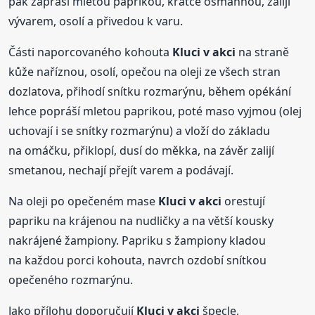
pak zapráší mletou paprikou, krátce osmahnou, zalijí
vývarem, osolí a přivedou k varu.
Části naporcovaného kohouta
Kluci
v akci
na straně
kůže naříznou, osolí, opečou na oleji ze všech stran
dozlatova, přihodí snítku rozmarýnu, během opékání
lehce popráší mletou paprikou, poté maso vyjmou (olej
uchovají i se snítky rozmarýnu) a vloží do základu
na omáčku, přiklopí, dusí do měkka, na závěr zalijí
smetanou, nechají přejít varem a podávají.
Na oleji po opečeném mase
Kluci
v akci
orestují
papriku na krájenou na nudličky a na větší kousky
nakrájené žampiony. Papriku s žampiony kladou
na každou porci kohouta, navrch ozdobí snítkou
opečeného rozmarýnu.
Jako přílohu doporučují
Kluci
v akci
špecle,