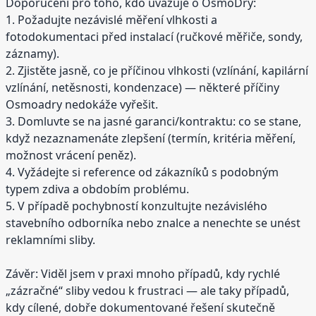
Doporučení pro toho, kdo uvažuje o OsmoDry:
1. Požadujte nezávislé měření vlhkosti a
fotodokumentaci před instalací (ručkové měřiče, sondy,
záznamy).
2. Zjistěte jasně, co je příčinou vlhkosti (vzlínání, kapilární
vzlínání, netěsnosti, kondenzace) — některé příčiny
Osmoadry nedokáže vyřešit.
3. Domluvte se na jasné garanci/kontraktu: co se stane,
když nezaznamenáte zlepšení (termín, kritéria měření,
možnost vrácení peněz).
4. Vyžádejte si reference od zákazníků s podobným
typem zdiva a obdobím problému.
5. V případě pochybností konzultujte nezávislého
stavebního odborníka nebo znalce a nenechte se unést
reklamními sliby.
Závěr: Viděl jsem v praxi mnoho případů, kdy rychlé
„zázračné“ sliby vedou k frustraci — ale taky případů,
kdy cílené, dobře dokumentované řešení skutečně