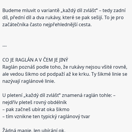
Budeme mluvit o variantě „každý díl zvlášť“ – tedy zadní
díl, přední díl a dva rukávy, které se pak sešijí. To je pro
začátečníka často nejpřehlednější cesta.
---
CO JE RAGLÁN A V ČEM JE JINÝ
Raglán poznáš podle toho, že rukávy nejsou všité rovně,
ale vedou šikmo od podpaží až ke krku. Ty šikmé linie se
nazývají raglánové linie.
U pletení „každý díl zvlášť“ znamená raglán tohle: –
nejdřív pleteš rovný obdélník
– pak začneš ubírat oka šikmo
– tím vznikne ten typický raglánový tvar
Žádná magie. Jen ubírání ok.