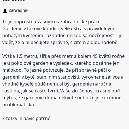
Zahradník
To je naprosto úžasný kus zahradnické práce
Gardenie v takové kondici, velikosti a s pravidelným
bohatým kvetením rozhodně nejsou samozřejmost – je
vidět, že o ni pečujete správně, s citem a dlouhodobě.
Výška 1,5 metru, šířka přes metr a kolem 45 květů ročně
je u pokojové gardenie výsledek, kterého dosáhne jen
málokdo. To jasně potvrzuje, že při správné péči o
gardénii v bytě, stabilním stanovišti, vyrovnané zálivce a
vhodné kyselé půdě nemusí být gardenie náročná
rostlina, jak se často tvrdí. Vaše zkušenost krásně boří
mýtus, že gardenie doma nekvete nebo že je extrémně
problematická.
Z fotky je navíc patrné: