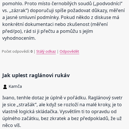
pomohlo. Proto místo černobílých soudů („podvodníci“
vs. „zázrak“) doporučuji spíše požadovat důkazy, měření
a jasné smluvní podmínky. Pokud někdo z diskuse má
konkrétní dokumentaci nebo zkušenost (měření
před/po), rád si ji přečtu a pomůžu s jejím
vyhodnocením.
Počet odpovědí:
0
|
Stálý odkaz
|
Odpovědět
Jak uplest raglánovi rukáv
Kamča
Ivano, tenhle dotaz je úplně v pořádku. Raglánový svetr
je sice „strašák“, ale když se rozloží na malé kroky, je to
vlastně logická skládačka. Vysvětlím ti to opravdu od
úplného začátku, bez zkratek a bez předpokladů, že už
něco víš.