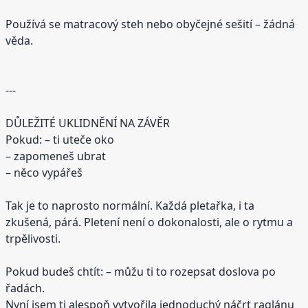
Používá se matracový steh nebo obyčejné sešití – žádná
věda.
---
DŮLEŽITÉ UKLIDNĚNÍ NA ZÁVĚR
Pokud: – ti uteče oko
– zapomeneš ubrat
– něco vypářeš
Tak je to naprosto normální. Každá pletařka, i ta
zkušená, párá. Pletení není o dokonalosti, ale o rytmu a
trpělivosti.
Pokud budeš chtít: – můžu ti to rozepsat doslova po
řadách.
Nyní jsem ti alespoň vytvořila jednoduchý náčrt raglánu