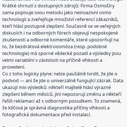
Krátké shrnutí z dostupných zdrojů: Firma OsmoDry
sama popisuje svou metodu jako neinvazivní osmo
technologii a zveřejňuje množství referencí zákazníků,
kteří hlásí postupné zlepšení. Současně se ve veřejných
diskusích i na odborných fórech objevují nespokojené
zkušenosti a odborné komentáře, které upozorňují na
to, že bezdrátová elektroosmóza (resp. podobné
technologie) má sporné vědecké pozadí a výsledky jsou
velmi variabilní v závislosti na příčině vlhkosti a
provedení.
Co z toho logicky plyne: nelze paušálně tvrdit, že jde o
podvod — ani že jde o univerzálně fungující zázrak. Data
ukazují mix výsledků: někteří majitelé hlásí výrazné
zlepšení během měsíců, jiní nepozorují změnu a někteří
řešili reklamaci až s odborným posudkem. To znamená,
že klíčová je správná diagnostika příčiny vlhkosti a
fotografická dokumentace před instalací.