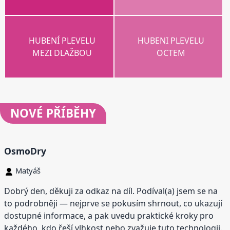
HUBENÍ PLEVELU
HUBENI PLEVELU
MEZI DLAŽBOU
OCTEM
NOVÉ
PŘÍBĚHY
OsmoDry
Matyáš
Dobrý den, děkuji za odkaz na díl. Podíval(a) jsem se na
to podrobněji — nejprve se pokusím shrnout, co ukazují
dostupné informace, a pak uvedu praktické kroky pro
každého, kdo řeší vlhkost nebo zvažuje tuto technologii.