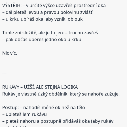
VÝSTŘIH: – v určité výšce uzavřeš prostřední oka
– dál pleteš levou a pravou polovinu zvlášť
– u krku ubíráš oka, aby vznikl oblouk
Tohle zní složitě, ale je to jen: – trochu zavřeš
– pak občas ubereš jedno oko u krku
Nic víc.
---
RUKÁVY – UŽŠÍ, ALE STEJNÁ LOGIKA
Rukáv je vlastně úzký obdélník, který se nahoře zužuje.
Postup: – nahodíš méně ok než na tělo
– upleteš lem rukávu
– pleteš nahoru a postupně přidáváš oka (aby rukáv