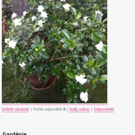
Zvětšit obrázek
| Počet odpovědí:
0
|
Stálý odkaz
|
Odpovědět
Gardénie