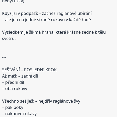
nebyl úzký)
Když jsi v podpaží: – začneš raglánové ubírání
– ale jen na jedné straně rukávu v každé řadě
Výsledkem je šikmá hrana, která krásně sedne k tělu
svetru.
---
SEŠÍVÁNÍ – POSLEDNÍ KROK
Až máš: – zadní díl
– přední díl
– oba rukávy
Všechno sešiješ: – nejdřív raglánové švy
– pak boky
– nakonec rukávy