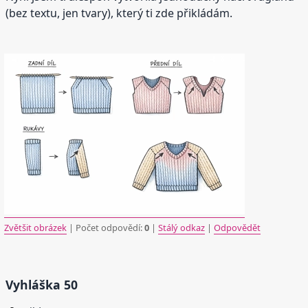
(bez textu, jen tvary), který ti zde přikládám.
Zvětšit obrázek
| Počet odpovědí:
0
|
Stálý odkaz
|
Odpovědět
Vyhláška 50