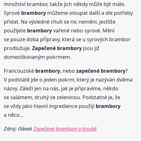
množství brambor, takže jich někdy může být málo.
Syrové
brambory
můžeme oloupat další a dle potřeby
přidat. Na výsledné chuti se nic nemění, jestliže
použijete
brambory
vařené nebo syrové. Mění
se pouze doba přípravy, která se u syrových brambor
prodlužuje.
Zapečené
brambory
jsou již
domestikovaným pokrmem.
Francouzské
brambory
, nebo
zapečené
brambory
?
V podstatě jde o jeden pokrm, který je nazýván dvěma
názvy. Záleží jen na nás, jak je připravíme, někdo
se salámem, druhý se zeleninou. Podstatné je, že
se vždy jako hlavní ingredience použijí
brambory
a něco...
Zdroj: článek
Zapečené brambory v troubě