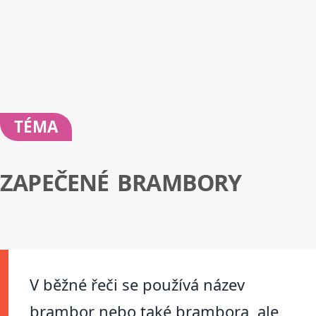
TÉMA
ZAPEČENÉ BRAMBORY
V běžné řeči se používá název
brambor nebo také brambora, ale