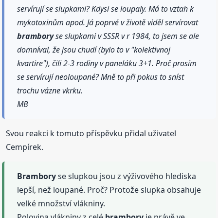
servírují se slupkami? Kdysi se loupaly. Má to vztah k
mykotoxinům apod. Já poprvé v životě viděl servírovat
brambory
se slupkami v SSSR v r 1984, to jsem se ale
domníval, že jsou chudí (bylo to v "kolektivnoj
kvartire"), čili 2-3 rodiny v paneláku 3+1. Proč prosím
se servírují neoloupané? Mně to při pokus to sníst
trochu vázne vkrku.
MB
Svou reakci k tomuto příspěvku přidal uživatel
Cempírek.
Brambory
se slupkou jsou z výživového hlediska
lepší, než loupané. Proč? Protože slupka obsahuje
velké množství vlákniny.
Polovina vlákniny z celé
brambory
je právě ve