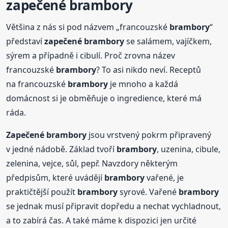
zapečené
brambory
Většina z nás si pod názvem „francouzské
brambory
“
představí
zapečené
brambory
se salámem, vajíčkem,
sýrem a případně i cibulí. Proč zrovna název
francouzské
brambory
? To asi nikdo neví. Receptů
na francouzské
brambory
je mnoho a každá
domácnost si je obměňuje o ingredience, které má
ráda.
Zapečené
brambory
jsou vrstvený pokrm připravený
v jedné nádobě. Základ tvoří
brambory
, uzenina, cibule,
zelenina, vejce, sůl, pepř. Navzdory některým
předpisům, které uvádějí
brambory
vařené, je
praktičtější použít
brambory
syrové. Vařené
brambory
se jednak musí připravit dopředu a nechat vychladnout,
a to zabírá čas. A také máme k dispozici jen určité