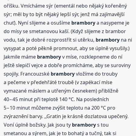
oříšku. Vmícháme sýr (ementál nebo nějaký kořeněný
sýr; měl by to být nějaký lepší sýr, jenž má zajímavější
chuť). Nyní slijeme a osušíme
brambory
a nasypeme je
do mísy se smetanovou kaší. (Když slijeme z brambor
vodu, tak je dobré rozprostřít si utěrku,
brambory
na ni
vysypat a poté pěkně promnout, aby se úplně vysušily.)
Jakmile máme
brambory
v míse, rozklepneme do ní
ještě slepičí vejce a dobře promícháme, aby se suroviny
spojily. Francouzské
brambory
vložíme do trouby
a pečeme v předehřáté troubě (v zapékací míse
vymazané máslem a utřeným česnekem) přibližně
40−45 minut při teplotě 140 °C. Na posledních
5−10 minut můžeme zvýšit teplotu na 200 °C pro
zvýraznění barvy. ,,Gratin je krásně dozlatova upečený.
Voní úplně božsky. Jak jsou ty
brambory
s tou
smetanou a sýrem, jak je to bohatý a tučný, tak si