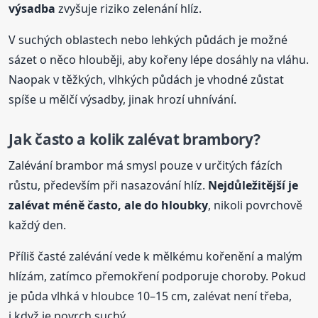
výsadba
zvyšuje riziko zelenání hlíz.
V suchých oblastech nebo lehkých půdách je možné
sázet o něco hlouběji, aby kořeny lépe dosáhly na vláhu.
Naopak v těžkých, vlhkých půdách je vhodné zůstat
spíše u mělčí výsadby, jinak hrozí uhnívání.
Jak často a kolik zalévat
brambory
?
Zalévání brambor má smysl pouze v určitých fázích
růstu, především při nasazování hlíz.
Nejdůležitější je
zalévat méně často, ale do hloubky
, nikoli povrchově
každý den.
Příliš časté zalévání vede k mělkému kořenění a malým
hlízám, zatímco přemokření podporuje choroby. Pokud
je půda vlhká v hloubce 10–15 cm, zalévat není třeba,
i když je povrch suchý.