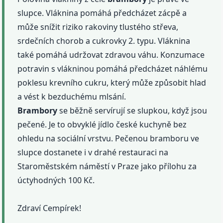
slupce. Vláknina pomáhá předcházet zácpě a
může snížit riziko rakoviny tlustého střeva,
srdečních chorob a cukrovky 2. typu. Vláknina
také pomáhá udržovat zdravou váhu. Konzumace
potravin s vlákninou pomáhá předcházet náhlému
poklesu krevního cukru, který může způsobit hlad
a vést k bezduchému mlsání.
Brambory
se běžně servírují se slupkou, když jsou
pečené. Je to obvyklé jídlo české kuchyně bez
ohledu na sociální vrstvu. Pečenou bramboru ve
slupce dostanete i v drahé restauraci na
Staroměstském náměstí v Praze jako přílohu za
úctyhodných 100 Kč.
Zdraví Cempírek!