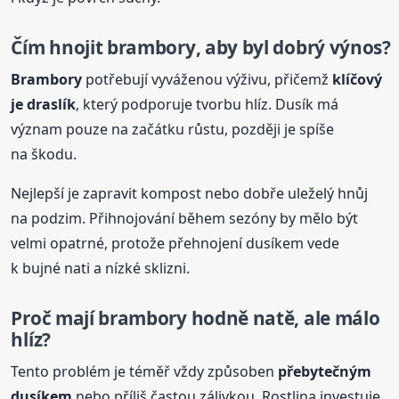
Čím hnojit
brambory
, aby byl dobrý výnos?
Brambory
potřebují vyváženou výživu, přičemž
klíčový
je draslík
, který podporuje tvorbu hlíz. Dusík má
význam pouze na začátku růstu, později je spíše
na škodu.
Nejlepší je zapravit kompost nebo dobře uleželý hnůj
na podzim. Přihnojování během sezóny by mělo být
velmi opatrné, protože přehnojení dusíkem vede
k bujné nati a nízké sklizni.
Proč mají
brambory
hodně natě, ale málo
hlíz?
Tento problém je téměř vždy způsoben
přebytečným
dusíkem
nebo příliš častou zálivkou. Rostlina investuje