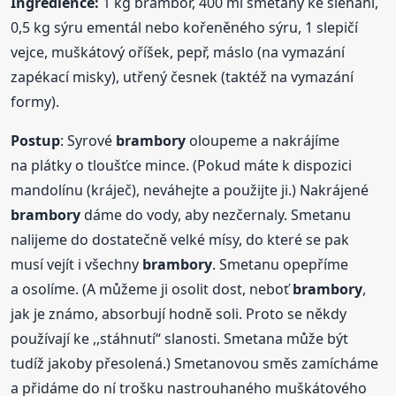
Ingredience:
1 kg brambor, 400 ml smetany ke šlehání,
0,5 kg sýru ementál nebo kořeněného sýru, 1 slepičí
vejce, muškátový oříšek, pepř, máslo (na vymazání
zapékací misky), utřený česnek (taktéž na vymazání
formy).
Postup
: Syrové
brambory
oloupeme a nakrájíme
na plátky o tloušťce mince. (Pokud máte k dispozici
mandolínu (kráječ), neváhejte a použijte ji.) Nakrájené
brambory
dáme do vody, aby nezčernaly. Smetanu
nalijeme do dostatečně velké mísy, do které se pak
musí vejít i všechny
brambory
. Smetanu opepříme
a osolíme. (A můžeme ji osolit dost, neboť
brambory
,
jak je známo, absorbují hodně soli. Proto se někdy
používají ke ,,stáhnutí“ slanosti. Smetana může být
tudíž jakoby přesolená.) Smetanovou směs zamícháme
a přidáme do ní trošku nastrouhaného muškátového