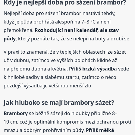
Kdy je nejlepší doba pro sázení brambor?
Nejlepší doba pro sázení brambor nastává tehdy,
když je půda prohřátá alespoň na 7–8 °C a není
přemokřená.
Rozhodující není kalendář, ale stav
půdy
, který poznáte tak, že se nelepí na boty a drobí se.
V praxi to znamená, že v teplejších oblastech lze sázet
už v dubnu, zatímco ve vyšších polohách klidně až
na přelomu dubna a května.
Příliš brzká výsadba
vede
k hnilobě sadby a slabému startu, zatímco o něco
pozdější výsadba je většinou menší zlo.
Jak hluboko se mají
brambory
sázet?
Brambory
se běžně sázejí do hloubky přibližně 8–
10 cm, což je optimální kompromis mezi ochranou proti
mrazu a dobrým prohříváním půdy.
Příliš mělká