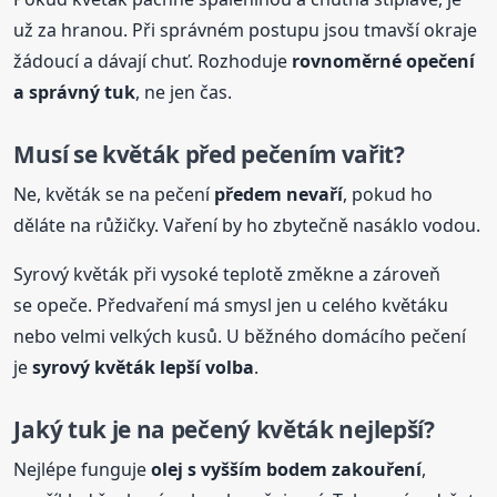
už za hranou. Při správném postupu jsou tmavší okraje
žádoucí a dávají chuť. Rozhoduje
rovnoměrné opečení
a správný tuk
, ne jen čas.
Musí se květák před pečením vařit?
Ne, květák se na pečení
předem nevaří
, pokud ho
děláte na růžičky. Vaření by ho zbytečně nasáklo vodou.
Syrový květák při vysoké teplotě změkne a zároveň
se opeče. Předvaření má smysl jen u celého květáku
nebo velmi velkých kusů. U běžného domácího pečení
je
syrový květák lepší volba
.
Jaký tuk je na
pečený
květák nejlepší?
Nejlépe funguje
olej s vyšším bodem zakouření
,