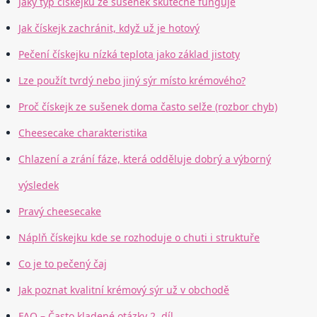
Jaký typ čískejku ze sušenek skutečně funguje
Jak čískejk zachránit, když už je hotový
Pečení čískejku nízká teplota jako základ jistoty
Lze použít tvrdý nebo jiný sýr místo krémového?
Proč čískejk ze sušenek doma často selže (rozbor chyb)
Cheesecake charakteristika
Chlazení a zrání fáze, která odděluje dobrý a výborný
výsledek
Pravý cheesecake
Náplň čískejku kde se rozhoduje o chuti i struktuře
Co je to pečený čaj
Jak poznat kvalitní krémový sýr už v obchodě
FAQ – Často kladené otázky 2. díl