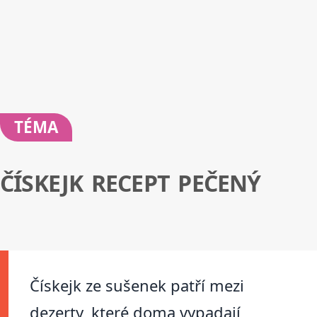
TÉMA
ČÍSKEJK RECEPT PEČENÝ
Čískejk ze sušenek patří mezi
dezerty, které doma vypadají