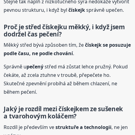
Stejně tak náplň z nízkotučného sýra nedokáže vytvořit
pevnou strukturu, i když byl
čískejk
správně upečen.
Proč je střed
čískejk
u měkký, i když jsem
dodržel čas pečení?
Měkký střed bývá způsoben tím, že
čískejk
se posuzuje
podle času, ne podle chování
.
Správně u
pečený
střed má zůstat lehce pružný. Pokud
čekáte, až zcela ztuhne v troubě, přepečete ho.
Skutečné zpevnění probíhá až během chlazení, ne
během pečení.
Jaký je rozdíl mezi
čískejk
em ze sušenek
a tvarohovým koláčem?
Rozdíl je především ve
struktuře a technologii
, ne jen