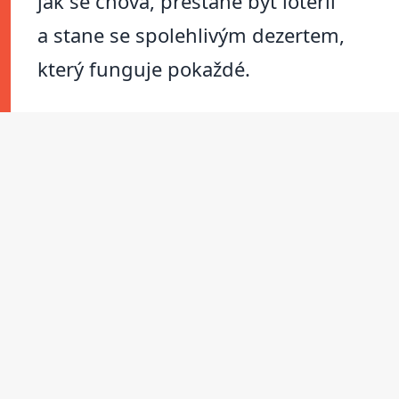
jak se chová, přestane být loterií
a stane se spolehlivým dezertem,
který funguje pokaždé.