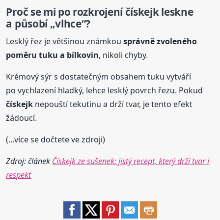
Proč se mi po rozkrojení
čískejk
leskne
a působí „vlhce“?
Lesklý řez je většinou známkou
správně zvoleného
poměru tuku a bílkovin
, nikoli chyby.
Krémový sýr s dostatečným obsahem tuku vytváří
po vychlazení hladký, lehce lesklý povrch řezu. Pokud
čískejk
nepouští tekutinu a drží tvar, je tento efekt
žádoucí.
(...více se dočtete ve zdroji)
Zdroj: článek
Čískejk ze sušenek: jistý recept, který drží tvar i
respekt