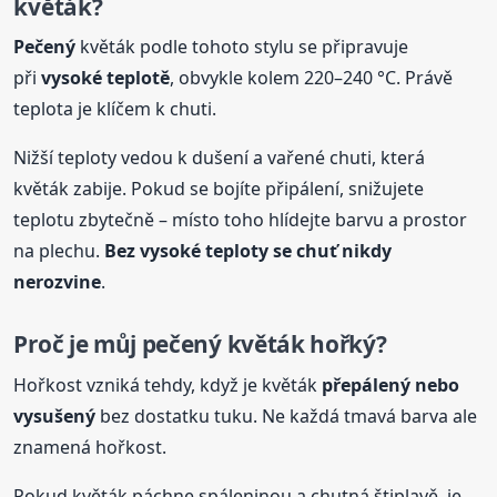
květák?
Pečený
květák podle tohoto stylu se připravuje
při
vysoké teplotě
, obvykle kolem 220–240 °C. Právě
teplota je klíčem k chuti.
Nižší teploty vedou k dušení a vařené chuti, která
květák zabije. Pokud se bojíte připálení, snižujete
teplotu zbytečně – místo toho hlídejte barvu a prostor
na plechu.
Bez vysoké teploty se chuť nikdy
nerozvine
.
Proč je můj
pečený
květák hořký?
Hořkost vzniká tehdy, když je květák
přepálený nebo
vysušený
bez dostatku tuku. Ne každá tmavá barva ale
znamená hořkost.
Pokud květák páchne spáleninou a chutná štiplavě, je