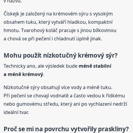
v názvu.
Čískejk je založený na krémovém sýru s vysokým
obsahem tuku, který vytváří hladkou, kompaktní
hmotu. Tvarohový koláč pracuje s jinou bílkovinou
a chová se při pečení i chladnutí úplně jinak.
Mohu použít nízkotučný krémový sýr?
Technicky ano, ale výsledek bude
méně stabilní
a méně krémový
.
Nízkotučné sýry obsahují více vody a méně tuku.
Při pečení se chovají vodnatě a často vedou k řídkému
nebo gumovému středu, který ani po vychlazení nedrží
ideální tvar.
Proč se mi na povrchu vytvořily praskliny?