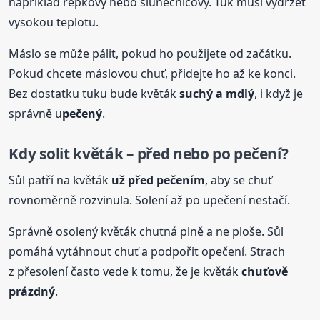
například řepkový nebo slunečnicový. Tuk musí vydržet
vysokou teplotu.
Máslo se může pálit, pokud ho použijete od začátku.
Pokud chcete máslovou chuť, přidejte ho až ke konci.
Bez dostatku tuku bude květák
suchý a mdlý
, i když je
správně u
pečený
.
Kdy solit květák – před nebo po pečení?
Sůl patří na květák
už před pečením
, aby se chuť
rovnoměrně rozvinula. Solení až po upečení nestačí.
Správně osolený květák chutná plně a ne ploše. Sůl
pomáhá vytáhnout chuť a podpořit opečení. Strach
z přesolení často vede k tomu, že je květák
chuťově
prázdný
.