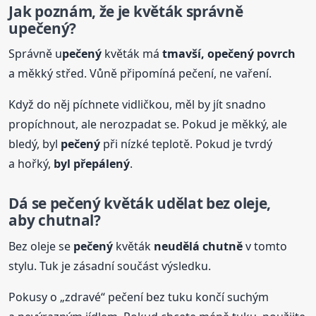
Jak poznám, že je květák správně
u
pečený
?
Správně u
pečený
květák má
tmavší, o
pečený
povrch
a měkký střed. Vůně připomíná pečení, ne vaření.
Když do něj píchnete vidličkou, měl by jít snadno
propíchnout, ale nerozpadat se. Pokud je měkký, ale
bledý, byl
pečený
při nízké teplotě. Pokud je tvrdý
a hořký,
byl přepálený
.
Dá se
pečený
květák udělat bez oleje,
aby chutnal?
Bez oleje se
pečený
květák
neudělá chutně
v tomto
stylu. Tuk je zásadní součást výsledku.
Pokusy o „zdravé“ pečení bez tuku končí suchým