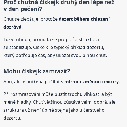
Proč chutná
čískejk
druhý den lépe než
v den pečení?
Chuť se zlepšuje, protože
dezert během chlazení
dozrává
.
Tuky tuhnou, aromata se propojí a struktura
se stabilizuje. Čískejk je typický příklad dezertu,
který potřebuje čas, aby ukázal svou plnou chuť.
Mohu
čískejk
zamrazit?
Ano, ale je potřeba počítat s
mírnou změnou textury
.
Při rozmrazování může pustit trochu vlhkosti a být
méně hladký. Chuť většinou zůstává velmi dobrá, ale
struktura už není úplně stejná jako u čerstvého
dezertu.