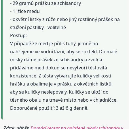
- 29 gramů prášku ze schisandry
- 1 lžíce medu
- okvětní lístky z růže nebo jiný rostlinný prášek na
stužení pastilky - volitelně
Postup:
V případě že med je příliš tuhý, jemně ho
nahřejeme ve vodní lázni, aby se roztekl. Do malé
misky dáme prášek ze schisandry a zvolna
přidáváme med dokud se nevytvoří těstovitá
konzistence. Z těsta vytvarujte kuličky velikosti
hrášku a obalíme je v prášku z okvětních lístků,
aby se kuličky neslepovaly. Kuličky se uloží do
těsného obalu na tmavé místo nebo v chladničce.
Doporučené použití: 3 až 6 g denně.
Zdroj: příběh
Domácí recept na naložené plody schizandry v