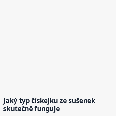
Jaký typ
čískejk
u ze sušenek
skutečně funguje