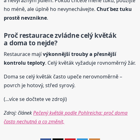
a nevýrazným jídlem. Pokud chcete méně tuku, použijte
ho méně, ale úplně ho nevynechávejte.
Chuť bez tuku
prostě nevznikne
.
Proč restaurace zvládne celý květák
a doma to nejde?
Restaurace mají
výkonnější trouby a přesnější
kontrolu teploty
. Celý květák vyžaduje rovnoměrný žár.
Doma se celý květák často upeče nerovnoměrně –
povrch je hotový, střed syrový.
(...více se dočtete ve zdroji)
Zdroj: článek
Pečený květák podle Pohlreicha: proč doma
často nechutná a co změnit,