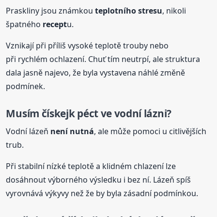
Praskliny jsou známkou
teplotního stresu
, nikoli
špatného
recept
u.
Vznikají při příliš vysoké teplotě trouby nebo
při rychlém ochlazení. Chuť tím neutrpí, ale struktura
dala jasně najevo, že byla vystavena náhlé změně
podmínek.
Musím
čískejk
péct ve vodní lázni?
Vodní lázeň
není nutná
, ale může pomoci u citlivějších
trub.
Při stabilní nízké teplotě a klidném chlazení lze
dosáhnout výborného výsledku i bez ní. Lázeň spíš
vyrovnává výkyvy než že by byla zásadní podmínkou.