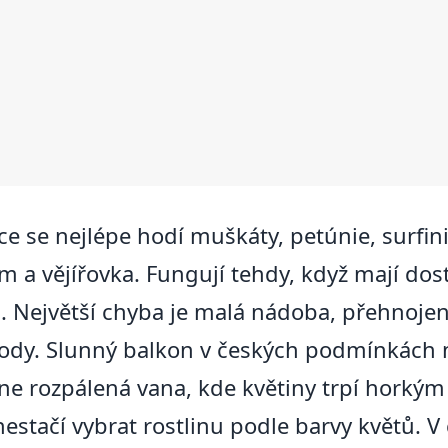
 se nejlépe hodí muškáty, petúnie, surfinie
 a vějířovka. Fungují tehdy, když mají dost
ku. Největší chyba je malá nádoba, přehno
vody. Slunný balkon v českých podmínkách n
ane rozpálená vana, kde květiny trpí hork
stačí vybrat rostlinu podle barvy květů. V 