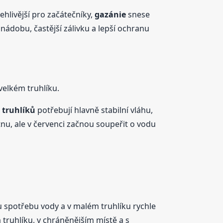
ehlivější pro začátečníky,
gazánie
snese
 nádobu, častější zálivku a lepší ochranu
elkém truhlíku.
 truhlíků
potřebují hlavně stabilní vláhu,
nu, ale v červenci začnou soupeřit o vodu
 spotřebu vody a v malém truhlíku rychle
 truhlíku, v chráněnějším místě a s