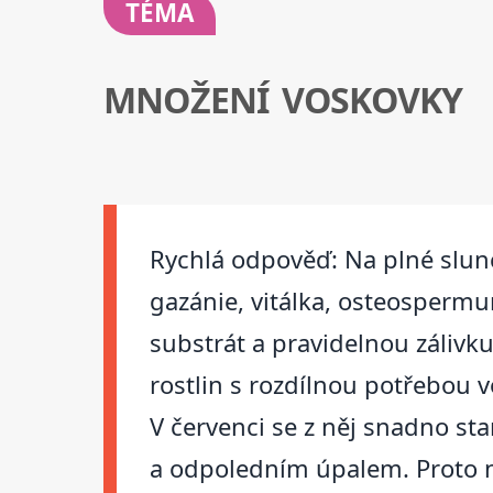
TÉMA
MNOŽENÍ VOSKOVKY
Rychlá odpověď: Na plné slunce
gazánie, vitálka, osteospermum
substrát a pravidelnou záliv
rostlin s rozdílnou potřebou 
V červenci se z něj snadno st
a odpoledním úpalem. Proto ne