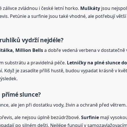
é zálivce zvládnou i české letní horko.
Muškáty
jsou nejspol
vis. Petúnie a surfinie jsou také vhodné, ale potřebují větší
ruhlíků vydrží nejdéle?
tálka, Million Bells
a dobře vedená verbena v dostatečně v
em substrátu a pravidelná péče.
Letničky na plné slunce do
Když je zasadíte příliš hustě, budou vypadat krásně v květ
výsledek.
a přímé slunce?
ce, ale jen při dostatku vody, živin a ochraně před větrem.
řevis, ale nejsou úplně bezúdržbové.
Surfinie
mají vysokou
ypadají po silném dešti. Nejlépe fungují v samozavlažovacím