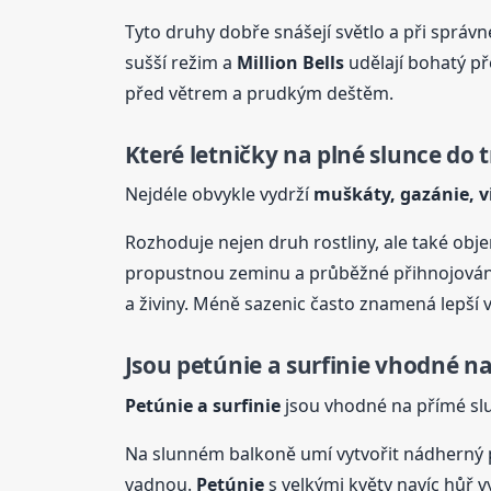
Tyto druhy dobře snášejí světlo a při správn
sušší režim a
Million Bells
udělají bohatý pře
před větrem a prudkým deštěm.
Které letničky na plné slunce do t
Nejdéle obvykle vydrží
muškáty, gazánie, vi
Rozhoduje nejen druh rostliny, ale také obj
propustnou zeminu a průběžné přihnojování. 
a živiny. Méně sazenic často znamená lepší 
Jsou petúnie a surfinie vhodné n
Petúnie a surfinie
jsou vhodné na přímé slun
Na slunném balkoně umí vytvořit nádherný p
vadnou.
Petúnie
s velkými květy navíc hůř v