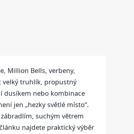
, Million Bells, verbeny,
 velký truhlík, propustný
jení dusíkem nebo kombinace
ení jen „hezky světlé místo“.
ým zábradlím, suchým větrem
článku najdete praktický výběr