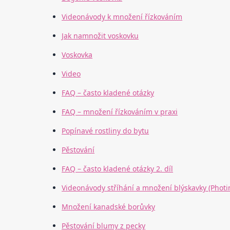
Videonávody k množení řízkováním
Jak namnožit voskovku
Voskovka
Video
FAQ – často kladené otázky
FAQ – množení řízkováním v praxi
Popínavé rostliny do bytu
Pěstování
FAQ – často kladené otázky 2. díl
Videonávody stříhání a množení blýskavky (Photi
Množení kanadské borůvky
Pěstování blumy z pecky