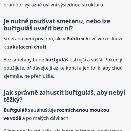
brambor výrazně ovlivní výslednou strukturu.
Je nutné používat smetanu, nebo lze
buřtguláš
uvařit bez ní?
Smetana není povinná, ale v
Pohlreich
ově verzi slouží
k
zakulacení chuti
.
Bez smetany bude
buřtguláš
ostřejší a sušší. Pokud ji
použijete, přidávejte ji až ke konci a jen tolik, aby chuť
zjemnila, ne přehlušila.
Jak správně zahustit
buřtguláš
, aby nebyl
těžký?
Buřtguláš
se zahušťuje
rozmíchanou moukou
ve vodě
a po malých dávkách.