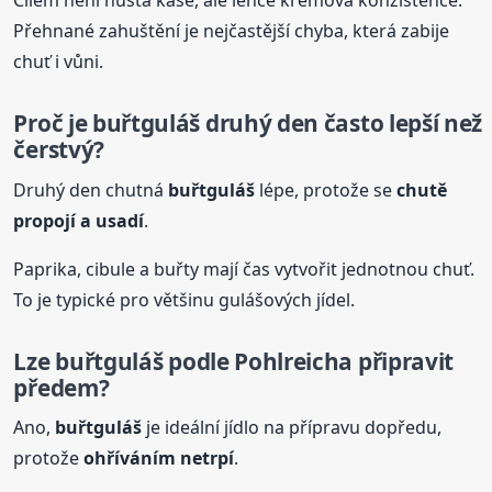
Cílem není hustá kaše, ale lehce krémová konzistence.
Přehnané zahuštění je nejčastější chyba, která zabije
chuť i vůni.
Proč je
buřtguláš
druhý den často lepší než
čerstvý?
Druhý den chutná
buřtguláš
lépe, protože se
chutě
propojí a usadí
.
Paprika, cibule a buřty mají čas vytvořit jednotnou chuť.
To je typické pro většinu gulášových jídel.
Lze
buřtguláš
podle
Pohlreich
a připravit
předem?
Ano,
buřtguláš
je ideální jídlo na přípravu dopředu,
protože
ohříváním netrpí
.