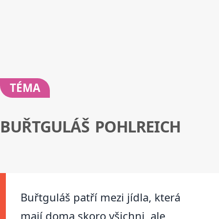
TÉMA
BUŘTGULÁŠ POHLREICH
Buřtguláš patří mezi jídla, která
mají doma skoro všichni, ale