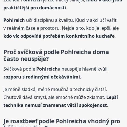
praktičtější pro domácnosti
.
Pohlreich
učí disciplínu a kvalitu, Kluci v akci učí vařit
v reálném čase a prostoru. Nejde o to, kdo je lepší, ale
kdo víc odpovídá potřebám konkrétního kuchaře
.
Proč svíčková podle
Pohlreich
a doma
často neuspěje?
Svíčková podle
Pohlreich
a neuspěje hlavně kvůli
rozporu s rodinnými očekáváními
.
Je méně sladká, méně moučná a technicky čistší.
Chuťově dává smysl, ale emočně může zklamat.
Lepší
technika nemusí znamenat větší spokojenost
.
Je roastbeef podle
Pohlreich
a vhodný pro