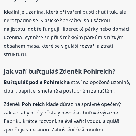
Ideální je uzenina, která při vaření pustí chuť i tuk, ale
nerozpadne se. Klasické špekáčky jsou sázkou
na jistotu, dobře fungují i liberecké párky nebo domácí
uzenina. Vyhněte se příliš měkkým párkům s nízkým
obsahem masa, které se v guláši rozvaří a ztratí
strukturu.
Jak vaří
buřtguláš
Zdeněk
Pohlreich
?
Buřtguláš
podle
Pohlreich
a
staví na opečené uzenině,
cibuli, paprice, smetaně a postupném zahuštění.
Zdeněk
Pohlreich
klade důraz na správně opečený
základ, aby buřty zůstaly pevné a chuťově výrazné.
Papriku krátce rozvoní, zalévá vařící vodou a guláš
zjemňuje smetanou. Zahuštění řeší moukou