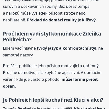
surovin a očekáváních rodiny. Bez úprav tempa
a nároků může výsledek působit stroze nebo
nepřijatelně.
Překlad do domácí reality je klíčový
.
Proč lidem vadí styl komunikace Zdeňka
Pohlreich
a?
Lidem vadí hlavně
tvrdý jazyk a konfrontační styl
, ne
samotné názory.
Pro část publika je jeho přístup motivující a upřímný.
Pro jiné demotivující a zbytečně agresivní. V domácím
vaření, kde jde často o pohodu,
může forma přebít
obsah
.
Je
Pohlreich
lepší kuchař než Kluci v akci?
Zdeněk
Pohlreich
je technicky silnější,
Kluci v akci jsou