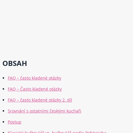
OBSAH
FAQ – často kladené otázky
FAQ – Často kladené otázky
FAQ – často kladené otázky 2. díl
Srovnání s ostatními českými kuchaři
Postup
Klasický buřtguláš vs. buřtguláš podle Pohlreicha