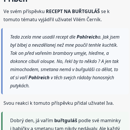
Ve svém příspěvku
RECEPT NA BUŘTGULÁŠ
se k
tomuto tématu vyjádřil uživatel Vilém Černík.
Teda zcela mne usadil recept dle
Pohlreich
a. Jak jsem
byl blbej a nevzdělanej než mne poučil tenhle kuchtík.
Tak on před vařením brambory umyje, hleďme, a
dokonce cibuli oloupe. No, řekl by to někdo ? A jen tak
mimochodem, smetana nemá v buřguláši co dělat, to
ať si vaří
Pohlreich
v těch svejch rádoby honosných
putykách.
Svou reakci k tomuto příspěvku přidal uživatel Iva.
Dobrý den, já vařím
buřtguláš
podle své maminky
i babičky a smetanu tam nikdy nedávaly. Ale každý