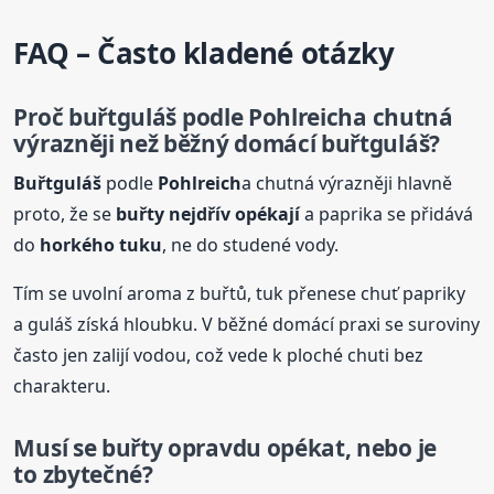
FAQ – Často kladené otázky
Proč
buřtguláš
podle
Pohlreich
a chutná
výrazněji než běžný domácí
buřtguláš
?
Buřtguláš
podle
Pohlreich
a chutná výrazněji hlavně
proto, že se
buřty nejdřív opékají
a paprika se přidává
do
horkého tuku
, ne do studené vody.
Tím se uvolní aroma z buřtů, tuk přenese chuť papriky
a guláš získá hloubku. V běžné domácí praxi se suroviny
často jen zalijí vodou, což vede k ploché chuti bez
charakteru.
Musí se buřty opravdu opékat, nebo je
to zbytečné?