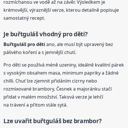
rozmíchanou ve vodě až na závěr. Výsledkem je
krémovější, výraznější verze, kterou detailně popisuje
samostatný recept.
Je
buřtguláš
vhodný pro děti?
Buřtguláš
pro děti
ano, ale musí být upravený bez
pálivého koření a s jemnější chutí.
Pro děti se používá méně uzeniny, ideálně kvalitní párek
s vysokým obsahem masa, minimum papriky a žádné
chilli. Chuť lze zjemnit přidáním cizrny nebo
rozmixované brambory. Česnek a majoránku stačí
přidat v malém množství. Taková verze je lehčí
na trávení a přitom stále sytá.
Lze uvařit
buřtguláš
bez brambor?