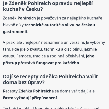
Je Zdeněk
Pohlreich
opravdu nejlepší
kuchař v Česku?
Zdeněk
Pohlreich
je považován za nejlepšího kuchaře
hlavně díky
technické autoritě a vlivu na českou
gastronomii
.
V praxi ale „nejlepší“ neznamená univerzální. Je výborný
tam, kde jde o kvalitu, techniku a disciplínu. Jakmile
vstupují emoce, tradice a rodinná očekávání,
jeho
přístup přestává fungovat pro každého
.
Dají se recepty Zdeňka
Pohlreich
a vařit
doma bez úprav?
Recepty Zdeňka
Pohlreich
a se doma vařit dají, ale
často vyžadují přizpůsobení
.
Technický základ funguje, problém bývá v čase, ceně