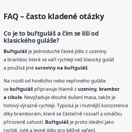
FAQ – často kladené otázky
Co je to
buřtguláš
a čím se liší od
klasického guláše?
Buřtguláš
je jednoduché české jídlo z uzeniny
a brambor, které se vaří rychleji než klasický guláš
a používá jiné
suroviny na
buřtguláš
.
Na rozdíl od hovězího nebo vepřového guláše
se
buřtguláš
připravuje hlavně z
uzeniny, brambor
a cibule
. Nevyžaduje dlouhé dušení masa, takže je
hotový výrazně rychleji. Typická je i hutnější konzistence
díky bramborám, které se částečně rozvaří a omáčku
přirozeně zahustí.
Buřtguláš
je proto ideální jako
rychlé, syté a levné jídlo pro běžné vaření.