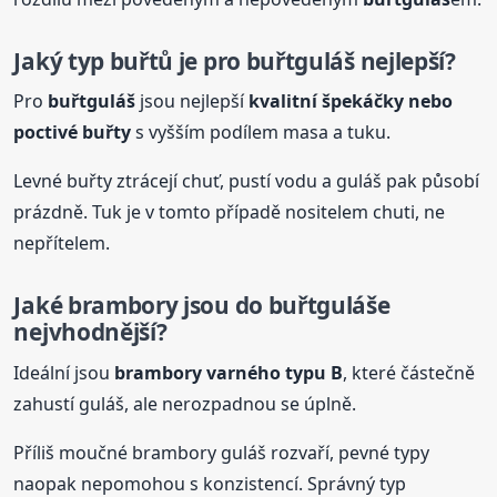
Jaký typ buřtů je pro
buřtguláš
nejlepší?
Pro
buřtguláš
jsou nejlepší
kvalitní špekáčky nebo
poctivé buřty
s vyšším podílem masa a tuku.
Levné buřty ztrácejí chuť, pustí vodu a guláš pak působí
prázdně. Tuk je v tomto případě nositelem chuti, ne
nepřítelem.
Jaké brambory jsou do
buřtguláš
e
nejvhodnější?
Ideální jsou
brambory varného typu B
, které částečně
zahustí guláš, ale nerozpadnou se úplně.
Příliš moučné brambory guláš rozvaří, pevné typy
naopak nepomohou s konzistencí. Správný typ