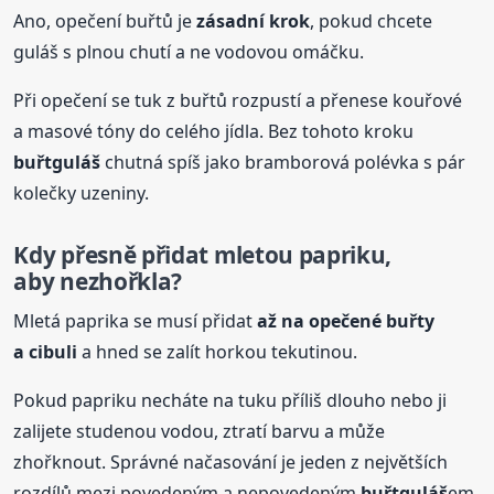
Ano, opečení buřtů je
zásadní krok
, pokud chcete
guláš s plnou chutí a ne vodovou omáčku.
Při opečení se tuk z buřtů rozpustí a přenese kouřové
a masové tóny do celého jídla. Bez tohoto kroku
buřtguláš
chutná spíš jako bramborová polévka s pár
kolečky uzeniny.
Kdy přesně přidat mletou papriku,
aby nezhořkla?
Mletá paprika se musí přidat
až na opečené buřty
a cibuli
a hned se zalít horkou tekutinou.
Pokud papriku necháte na tuku příliš dlouho nebo ji
zalijete studenou vodou, ztratí barvu a může
zhořknout. Správné načasování je jeden z největších
rozdílů mezi povedeným a nepovedeným
buřtguláš
em.