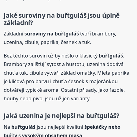
Jaké suroviny na
buřtguláš
jsou úplně
základní?
Základní
suroviny na
buřtguláš
tvoří brambory,
uzenina, cibule, paprika, česnek a tuk.
Bez těchto surovin už by nešlo o klasický
buřtguláš
.
Brambory zajišťují sytost a hustotu, uzenina dodává
chuť a tuk, cibule vytváří základ omáčky. Mletá paprika
je klíčová pro barvu i chuť a česnek s majoránkou
dotvářejí typické aroma. Ostatní přísady, jako fazole,
houby nebo pivo, jsou už jen varianty.
Jaká uzenina je nejlepší na
buřtguláš
?
Na
buřtguláš
jsou nejlepší kvalitní
špekáčky nebo
buřty s vysokým obsahem masa
.