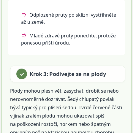
Odplozené pruty po sklizni vystřihněte
až u země.
Mladé zdravé pruty ponechte, protože
ponesou příští úrodu.
Krok 3: Podívejte se na plody
Plody mohou plesnivět, zasychat, drobit se nebo
nerovnoměrně dozrávat. Šedý chlupatý povlak
bývá typický pro plíseň šedou. Tvrdé červené části
v jinak zralém plodu mohou ukazovat spíš
na poškození roztoči, horkem nebo špatným
opylením než na klasickou houbovou chorobu.