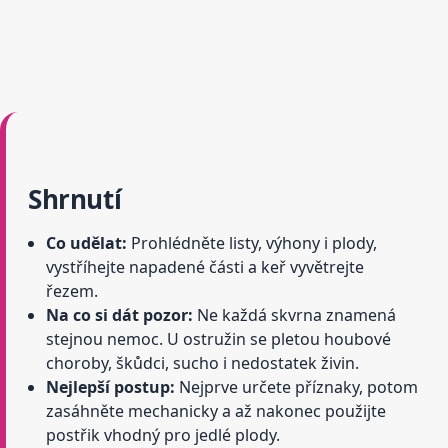
Shrnutí
Co udělat:
Prohlédněte listy, výhony i plody,
vystříhejte napadené části a keř vyvětrejte
řezem.
Na co si dát pozor:
Ne každá skvrna znamená
stejnou nemoc. U ostružin se pletou houbové
choroby, škůdci, sucho i nedostatek živin.
Nejlepší postup:
Nejprve určete příznaky, potom
zasáhněte mechanicky a až nakonec použijte
postřik vhodný pro jedlé plody.