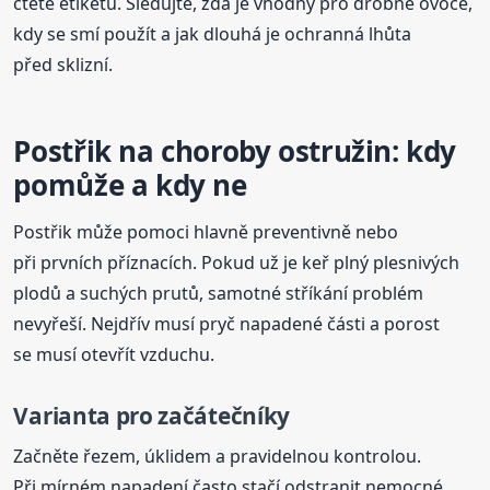
čtěte etiketu. Sledujte, zda je vhodný pro drobné ovoce,
kdy se smí použít a jak dlouhá je ochranná lhůta
před sklizní.
Postřik na choroby ostružin: kdy
pomůže a kdy ne
Postřik může pomoci hlavně preventivně nebo
při prvních příznacích. Pokud už je keř plný plesnivých
plodů a suchých prutů, samotné stříkání problém
nevyřeší. Nejdřív musí pryč napadené části a porost
se musí otevřít vzduchu.
Varianta pro začátečníky
Začněte řezem, úklidem a pravidelnou kontrolou.
Při mírném napadení často stačí odstranit nemocné