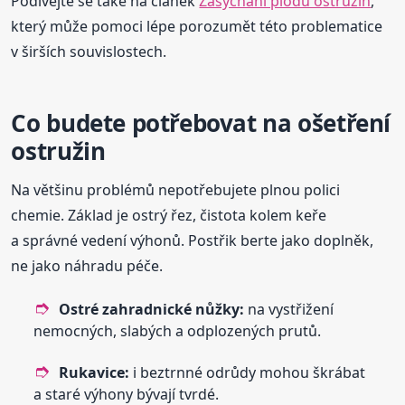
Podívejte se také na článek
Zasychání plodů ostružin
,
který může pomoci lépe porozumět této problematice
v širších souvislostech.
Co budete potřebovat na ošetření
ostružin
Na většinu problémů nepotřebujete plnou polici
chemie. Základ je ostrý řez, čistota kolem keře
a správné vedení výhonů. Postřik berte jako doplněk,
ne jako náhradu péče.
Ostré zahradnické nůžky:
na vystřižení
nemocných, slabých a odplozených prutů.
Rukavice:
i beztrnné odrůdy mohou škrábat
a staré výhony bývají tvrdé.