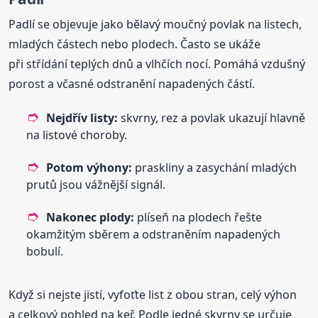
Padlí se objevuje jako bělavý moučný povlak na listech,
mladých částech nebo plodech. Často se ukáže
při střídání teplých dnů a vlhčích nocí. Pomáhá vzdušný
porost a včasné odstranění napadených částí.
Nejdřív listy:
skvrny, rez a povlak ukazují hlavně
na listové choroby.
Potom výhony:
praskliny a zasychání mladých
prutů jsou vážnější signál.
Nakonec plody:
plíseň na plodech řešte
okamžitým sběrem a odstraněním napadených
bobulí.
Když si nejste jistí, vyfoťte list z obou stran, celý výhon
a celkový pohled na keř. Podle jedné skvrny se určuje