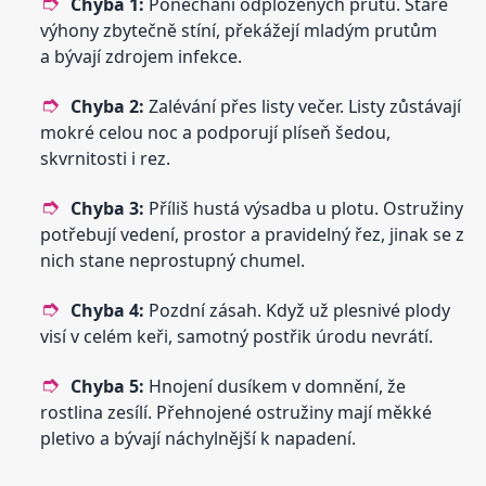
Chyba 1:
Ponechání odplozených prutů. Staré
výhony zbytečně stíní, překážejí mladým prutům
a bývají zdrojem infekce.
Chyba 2:
Zalévání přes listy večer. Listy zůstávají
mokré celou noc a podporují plíseň šedou,
skvrnitosti i rez.
Chyba 3:
Příliš hustá výsadba u plotu. Ostružiny
potřebují vedení, prostor a pravidelný řez, jinak se z
nich stane neprostupný chumel.
Chyba 4:
Pozdní zásah. Když už plesnivé plody
visí v celém keři, samotný postřik úrodu nevrátí.
Chyba 5:
Hnojení dusíkem v domnění, že
rostlina zesílí. Přehnojené ostružiny mají měkké
pletivo a bývají náchylnější k napadení.