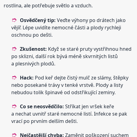
rostlina, ale potřebuje světlo a vzduch.
Osvědčený tip:
Veďte výhony po drátech jako
vějíř. Lépe uvidíte nemocné části a plody rychleji
oschnou po dešti.
Zkušenost:
Když se staré pruty vystřihnou hned
po sklizni, další rok bývá méně skvrnitých listů
a plesnivých plodů.
Hack:
Pod keř dejte čistý mulč ze slámy, štěpky
nebo posekané trávy v tenké vrstvě. Plody a listy
nebudou tolik špinavé od odstřikující zeminy.
Co se neosvědčilo:
Stříkat jen vršek keře
a nechat uvnitř staré nemocné listí. Infekce se pak
vrací po prvním delším dešti.
Nejčastější chyba:
Zaměnit poškození suchem