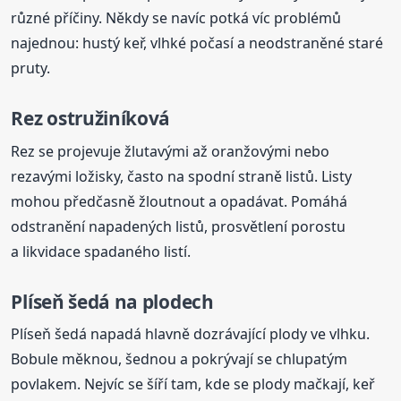
různé příčiny. Někdy se navíc potká víc problémů
najednou: hustý keř, vlhké počasí a neodstraněné staré
pruty.
Rez ostružiníková
Rez se projevuje žlutavými až oranžovými nebo
rezavými ložisky, často na spodní straně listů. Listy
mohou předčasně žloutnout a opadávat. Pomáhá
odstranění napadených listů, prosvětlení porostu
a likvidace spadaného listí.
Plíseň šedá na plodech
Plíseň šedá napadá hlavně dozrávající plody ve vlhku.
Bobule měknou, šednou a pokrývají se chlupatým
povlakem. Nejvíc se šíří tam, kde se plody mačkají, keř