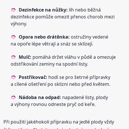
Dezinfekce na nůžky:
líh nebo běžná
dezinfekce pomůže omezit přenos chorob mezi
výhony.
Opora nebo drátěnka:
ostružiny vedené
na opoře lépe větrají a snáz se sklízejí.
Mulč:
pomáhá držet vláhu v půdě a omezuje
odstřikování zeminy na spodní listy.
Postřikovač:
hodí se pro šetrné přípravky
a cílené ošetření po sklizni nebo před květem.
Nádoba na odpad:
napadené listy, plody
a výhony rovnou odneste pryč od keře.
Při použití jakéhokoli přípravku na jedlé plody vždy