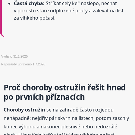
Častá chyba:
Stříkat celý keř naslepo, nechat
v porostu staré odplozené pruty a zalévat na list
za vlhkého počasí.
Vydáno
31.1.2025
Naposledy upraveno
1.7.2026
Proč choroby ostružin řešit hned
po prvních příznacích
Choroby ostružin
se na zahradě často rozjedou
nenápadně: nejdřív pár skvrn na listech, potom zaschlý
konec výhonu a nakonec plesnivé nebo nedozrálé