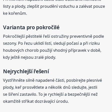
listy a plody, zlepšit proudění vzduchu a zalévat pouze
ke kořenům.
Varianta pro pokročilé
Pokročilejší pěstitelé řeší ostružiny preventivně podle
sezony. Po řezu uklidí listí, sledují počasí a při riziku
houbových chorob použijí vhodný přípravek v době,
kdy ještě nejsou zralé plody.
Nejrychlejší řešení
Vystřihněte silně napadené části, posbírejte plesnivé
plody, keř prosvětlete a několik dnů sledujte, jestli
se šíření zastavilo. To je rychlejší a bezpečnější než
okamžitě stříkat dozrávající úrodu.