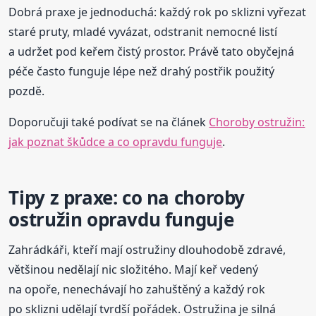
Dobrá praxe je jednoduchá: každý rok po sklizni vyřezat
staré pruty, mladé vyvázat, odstranit nemocné listí
a udržet pod keřem čistý prostor. Právě tato obyčejná
péče často funguje lépe než drahý postřik použitý
pozdě.
Doporučuji také podívat se na článek
Choroby ostružin:
jak poznat škůdce a co opravdu funguje
.
Tipy z praxe: co na choroby
ostružin opravdu funguje
Zahrádkáři, kteří mají ostružiny dlouhodobě zdravé,
většinou nedělají nic složitého. Mají keř vedený
na opoře, nenechávají ho zahuštěný a každý rok
po sklizni udělají tvrdší pořádek. Ostružina je silná