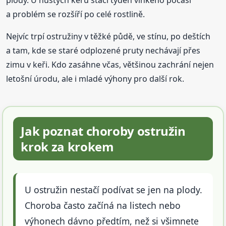
plody. U hustých keřů stačí týden vlhkého počasí
a problém se rozšíří po celé rostlině.
Nejvíc trpí ostružiny v těžké půdě, ve stínu, po deštích
a tam, kde se staré odplozené pruty nechávají přes
zimu v keři. Kdo zasáhne včas, většinou zachrání nejen
letošní úrodu, ale i mladé výhony pro další rok.
Jak poznat choroby ostružin
krok za krokem
U ostružin nestačí podívat se jen na plody.
Choroba často začíná na listech nebo
výhonech dávno předtím, než si všimnete