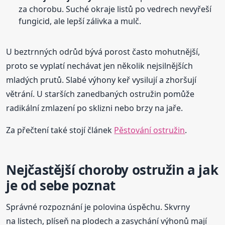
za chorobu. Suché okraje listů po vedrech nevyřeší
fungicid, ale lepší zálivka a mulč.
U beztrnných odrůd bývá porost často mohutnější,
proto se vyplatí nechávat jen několik nejsilnějších
mladých prutů. Slabé výhony keř vysilují a zhoršují
větrání. U starších zanedbaných ostružin pomůže
radikální zmlazení po sklizni nebo brzy na jaře.
Za přečtení také stojí článek
Pěstování ostružin
.
Nejčastější choroby ostružin a jak
je od sebe poznat
Správné rozpoznání je polovina úspěchu. Skvrny
na listech, plíseň na plodech a zasychání výhonů mají