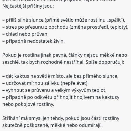
Nejčastější příčiny jsou:
– příliš silné slunce (přímé světlo může rostlinu „spálit“),
– stres po přesunu z obchodu (změna prostředí, teploty),
– chlad nebo průvan,
– případně nedostatek živin.
Pokud je rostlina jinak pevná, články nejsou měkké nebo
seschlé, tak bych rozhodně nestříhal. Spíše doporučuji:
– dát kaktus na světlé místo, ale bez přímého slunce,
– udržovat mírnou zálivku (nepřelévat),
– vyhnout se průvanu a velkým výkyvům teplot,
– případně po odkvětu přihnojit hnojivem na kaktusy
nebo pokojové rostliny.
Stříhání má smysl jen tehdy, pokud jsou části rostliny
skutečně poškozené, měkké nebo odumírají.