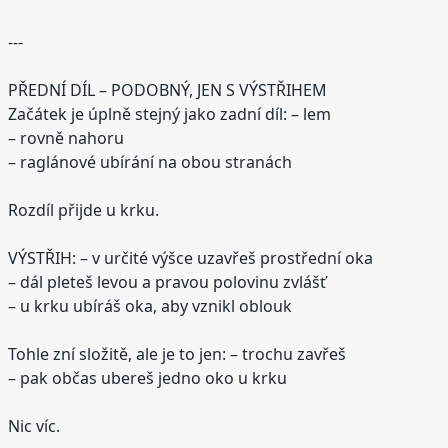
---
PŘEDNÍ DÍL – PODOBNÝ, JEN S VÝSTŘIHEM
Začátek je úplně stejný jako zadní díl: – lem
– rovně nahoru
– raglánové ubírání na obou stranách
Rozdíl přijde u krku.
VÝSTŘIH: – v určité výšce uzavřeš prostřední oka
– dál pleteš levou a pravou polovinu zvlášť
– u krku ubíráš oka, aby vznikl oblouk
Tohle zní složitě, ale je to jen: – trochu zavřeš
– pak občas ubereš jedno oko u krku
Nic víc.