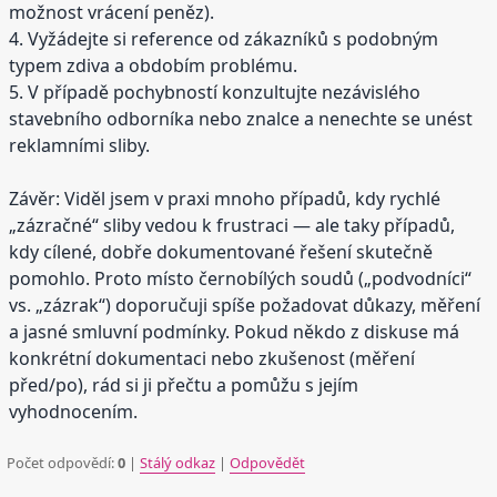
možnost vrácení peněz).
4. Vyžádejte si reference od zákazníků s podobným
typem zdiva a obdobím problému.
5. V případě pochybností konzultujte nezávislého
stavebního odborníka nebo znalce a nenechte se unést
reklamními sliby.
Závěr: Viděl jsem v praxi mnoho případů, kdy rychlé
„zázračné“ sliby vedou k frustraci — ale taky případů,
kdy cílené, dobře dokumentované řešení skutečně
pomohlo. Proto místo černobílých soudů („podvodníci“
vs. „zázrak“) doporučuji spíše požadovat důkazy, měření
a jasné smluvní podmínky. Pokud někdo z diskuse má
konkrétní dokumentaci nebo zkušenost (měření
před/po), rád si ji přečtu a pomůžu s jejím
vyhodnocením.
Počet odpovědí:
0
|
Stálý odkaz
|
Odpovědět