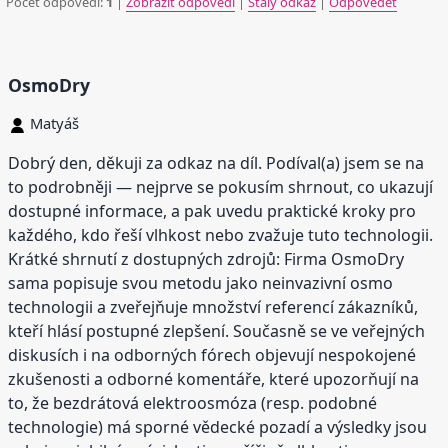
Počet odpovědí:
1
|
Zobrazit odpovědi
|
Stálý odkaz
|
Odpovědět
OsmoDry
Matyáš
Dobrý den, děkuji za odkaz na díl. Podíval(a) jsem se na
to podrobněji — nejprve se pokusím shrnout, co ukazují
dostupné informace, a pak uvedu praktické kroky pro
každého, kdo řeší vlhkost nebo zvažuje tuto technologii.
Krátké shrnutí z dostupných zdrojů: Firma OsmoDry
sama popisuje svou metodu jako neinvazivní osmo
technologii a zveřejňuje množství referencí zákazníků,
kteří hlásí postupné zlepšení. Současně se ve veřejných
diskusích i na odborných fórech objevují nespokojené
zkušenosti a odborné komentáře, které upozorňují na
to, že bezdrátová elektroosmóza (resp. podobné
technologie) má sporné vědecké pozadí a výsledky jsou