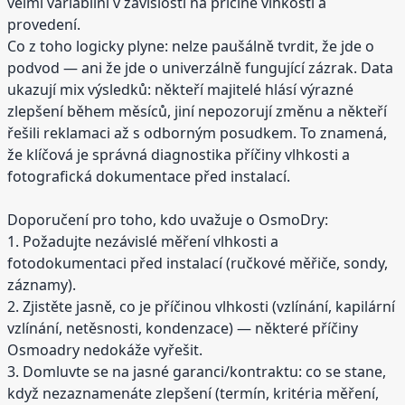
velmi variabilní v závislosti na příčině vlhkosti a
provedení.
Co z toho logicky plyne: nelze paušálně tvrdit, že jde o
podvod — ani že jde o univerzálně fungující zázrak. Data
ukazují mix výsledků: někteří majitelé hlásí výrazné
zlepšení během měsíců, jiní nepozorují změnu a někteří
řešili reklamaci až s odborným posudkem. To znamená,
že klíčová je správná diagnostika příčiny vlhkosti a
fotografická dokumentace před instalací.
Doporučení pro toho, kdo uvažuje o OsmoDry:
1. Požadujte nezávislé měření vlhkosti a
fotodokumentaci před instalací (ručkové měřiče, sondy,
záznamy).
2. Zjistěte jasně, co je příčinou vlhkosti (vzlínání, kapilární
vzlínání, netěsnosti, kondenzace) — některé příčiny
Osmoadry nedokáže vyřešit.
3. Domluvte se na jasné garanci/kontraktu: co se stane,
když nezaznamenáte zlepšení (termín, kritéria měření,