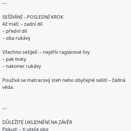
---
SEŠÍVÁNÍ – POSLEDNÍ KROK
Až máš: – zadní díl
– přední díl
– oba rukávy
Všechno sešiješ: – nejdřív raglánové švy
– pak boky
– nakonec rukávy
Používá se matracový steh nebo obyčejné sešití – žádná
věda.
---
DŮLEŽITÉ UKLIDNĚNÍ NA ZÁVĚR
Pokud: – ti uteče oko