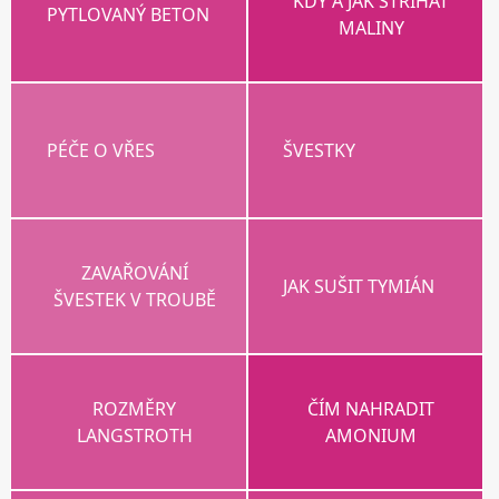
KDY A JAK STŘÍHAT
PYTLOVANÝ BETON
MALINY
PÉČE O VŘES
ŠVESTKY
ZAVAŘOVÁNÍ
JAK SUŠIT TYMIÁN
ŠVESTEK V TROUBĚ
ROZMĚRY
ČÍM NAHRADIT
LANGSTROTH
AMONIUM