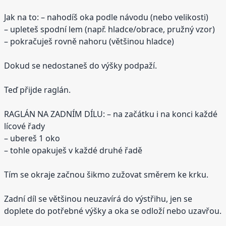
Jak na to: – nahodíš oka podle návodu (nebo velikosti)
– upleteš spodní lem (např. hladce/obrace, pružný vzor)
– pokračuješ rovně nahoru (většinou hladce)
Dokud se nedostaneš do výšky podpaží.
Teď přijde raglán.
RAGLÁN NA ZADNÍM DÍLU: – na začátku i na konci každé
lícové řady
– ubereš 1 oko
– tohle opakuješ v každé druhé řadě
Tím se okraje začnou šikmo zužovat směrem ke krku.
Zadní díl se většinou neuzavírá do výstřihu, jen se
doplete do potřebné výšky a oka se odloží nebo uzavřou.