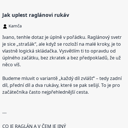
Jak uplest raglánovi rukáv
Kamča
Ivano, tenhle dotaz je úplně v pořádku. Raglánový svetr
je sice „strašák“, ale když se rozloží na malé kroky, je to
vlastně logická skládačka. Vysvětlím ti to opravdu od
úplného začátku, bez zkratek a bez předpokladů, že už
něco víš.
Budeme mluvit o variantě „každý díl zvlášť“ – tedy zadní
díl, přední díl a dva rukávy, které se pak sešijí. To je pro
začátečníka často nejpřehlednější cesta.
---
CO JE RAGLÁN A V ČEM JE JINÝ