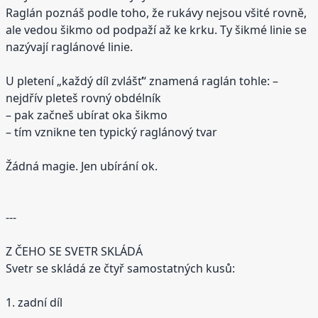
Raglán poznáš podle toho, že rukávy nejsou všité rovně,
ale vedou šikmo od podpaží až ke krku. Ty šikmé linie se
nazývají raglánové linie.
U pletení „každý díl zvlášť“ znamená raglán tohle: –
nejdřív pleteš rovný obdélník
– pak začneš ubírat oka šikmo
– tím vznikne ten typický raglánový tvar
Žádná magie. Jen ubírání ok.
---
Z ČEHO SE SVETR SKLÁDÁ
Svetr se skládá ze čtyř samostatných kusů:
1. zadní díl