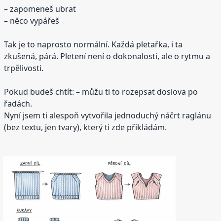
– zapomeneš ubrat
– něco vypářeš
Tak je to naprosto normální. Každá pletařka, i ta
zkušená, párá. Pletení není o dokonalosti, ale o rytmu a
trpělivosti.
Pokud budeš chtít: – můžu ti to rozepsat doslova po
řadách.
Nyní jsem ti alespoň vytvořila jednoduchý náčrt raglánu
(bez textu, jen tvary), který ti zde přikládám.