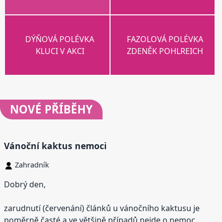
DÝŇOVÁ POLÉVKA
FAZOLOVÁ POLÉVKA
KLUCI V AKCI
ZDENĚK POHLREICH
NOVÉ
PŘÍBĚHY
Vánoční kaktus nemoci
Zahradník
Dobrý den,
zarudnutí (červenání) článků u vánočního kaktusu je
poměrně časté a ve většině případů nejde o nemoc.