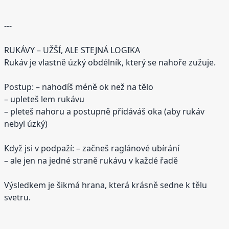
---
RUKÁVY – UŽŠÍ, ALE STEJNÁ LOGIKA
Rukáv je vlastně úzký obdélník, který se nahoře zužuje.
Postup: – nahodíš méně ok než na tělo
– upleteš lem rukávu
– pleteš nahoru a postupně přidáváš oka (aby rukáv
nebyl úzký)
Když jsi v podpaží: – začneš raglánové ubírání
– ale jen na jedné straně rukávu v každé řadě
Výsledkem je šikmá hrana, která krásně sedne k tělu
svetru.