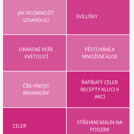
JAK ROZMNOŽIT
SVILUŠKY
LEVANDULI
OKRASNÉ KEŘE
PĚSTOVÁNÍ A
KVETOUCÍ
MNOŽENÍ ALOE
ŘAPÍKATÝ CELER
ČÍM HNOJIT
RECEPTY KLUCI V
BRAMBORY
AKCI
STŘÍHÁNÍ MALIN NA
CELER
PODZIM