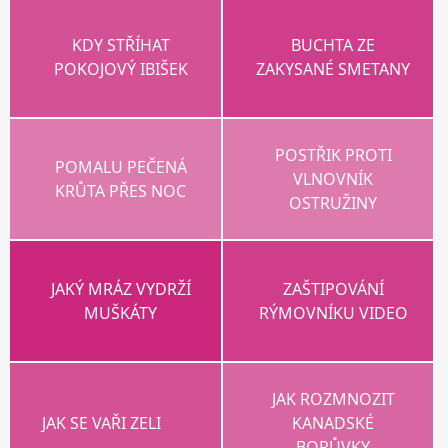
KDY STŘÍHAT
BUCHTA ZE
POKOJOVÝ IBIŠEK
ZAKYSANÉ SMETANY
POSTŘIK PROTI
POMALU PEČENÁ
VLNOVNÍK
KRŮTA PŘES NOC
OSTRUŽINY
JAKÝ MRÁZ VYDRŽÍ
ZAŠTIPOVÁNÍ
MUŠKÁTY
RÝMOVNÍKU VIDEO
JAK ROZMNOZIT
JAK SE VAŘI ZELI
KANADSKÉ
BORŮVKY