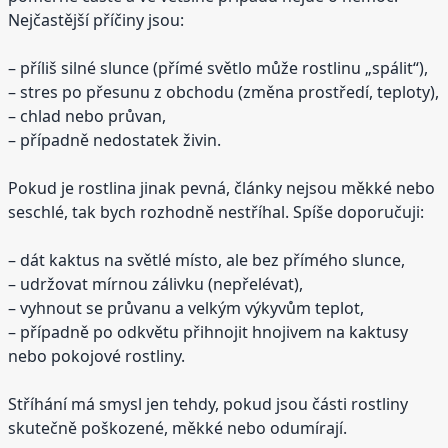
Nejčastější příčiny jsou:
– příliš silné slunce (přímé světlo může rostlinu „spálit“),
– stres po přesunu z obchodu (změna prostředí, teploty),
– chlad nebo průvan,
– případně nedostatek živin.
Pokud je rostlina jinak pevná, články nejsou měkké nebo
seschlé, tak bych rozhodně nestříhal. Spíše doporučuji:
– dát kaktus na světlé místo, ale bez přímého slunce,
– udržovat mírnou zálivku (nepřelévat),
– vyhnout se průvanu a velkým výkyvům teplot,
– případně po odkvětu přihnojit hnojivem na kaktusy
nebo pokojové rostliny.
Stříhání má smysl jen tehdy, pokud jsou části rostliny
skutečně poškozené, měkké nebo odumírají.