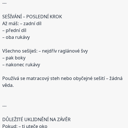
---
SEŠÍVÁNÍ – POSLEDNÍ KROK
Až máš: – zadní díl
– přední díl
– oba rukávy
Všechno sešiješ: – nejdřív raglánové švy
– pak boky
– nakonec rukávy
Používá se matracový steh nebo obyčejné sešití – žádná
věda.
---
DŮLEŽITÉ UKLIDNĚNÍ NA ZÁVĚR
Pokud: – ti uteče oko