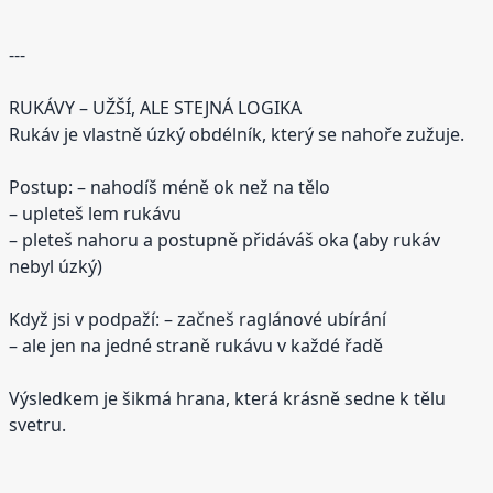
---
RUKÁVY – UŽŠÍ, ALE STEJNÁ LOGIKA
Rukáv je vlastně úzký obdélník, který se nahoře zužuje.
Postup: – nahodíš méně ok než na tělo
– upleteš lem rukávu
– pleteš nahoru a postupně přidáváš oka (aby rukáv
nebyl úzký)
Když jsi v podpaží: – začneš raglánové ubírání
– ale jen na jedné straně rukávu v každé řadě
Výsledkem je šikmá hrana, která krásně sedne k tělu
svetru.