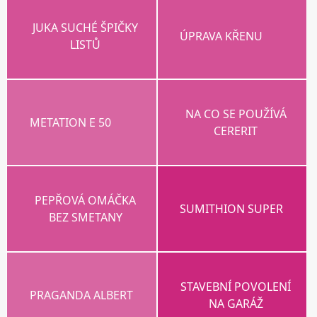
JUKA SUCHÉ ŠPIČKY
ÚPRAVA KŘENU
LISTŮ
NA CO SE POUŽÍVÁ
METATION E 50
CERERIT
PEPŘOVÁ OMÁČKA
SUMITHION SUPER
BEZ SMETANY
STAVEBNÍ POVOLENÍ
PRAGANDA ALBERT
NA GARÁŽ