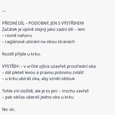
---
PŘEDNÍ DÍL – PODOBNÝ, JEN S VÝSTŘIHEM
Začátek je úplně stejný jako zadní díl: – lem
– rovně nahoru
– raglánové ubírání na obou stranách
Rozdíl přijde u krku.
VÝSTŘIH: – v určité výšce uzavřeš prostřední oka
– dál pleteš levou a pravou polovinu zvlášť
– u krku ubíráš oka, aby vznikl oblouk
Tohle zní složitě, ale je to jen: – trochu zavřeš
– pak občas ubereš jedno oko u krku
Nic víc.