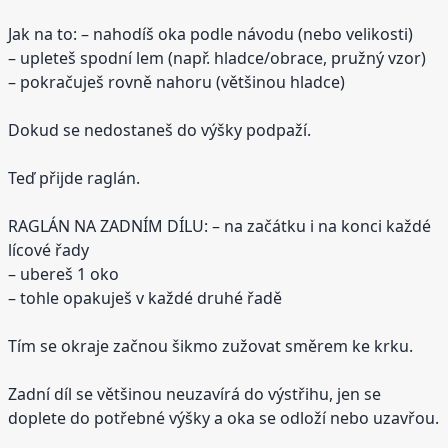
Jak na to: – nahodíš oka podle návodu (nebo velikosti)
– upleteš spodní lem (např. hladce/obrace, pružný vzor)
– pokračuješ rovně nahoru (většinou hladce)
Dokud se nedostaneš do výšky podpaží.
Teď přijde raglán.
RAGLÁN NA ZADNÍM DÍLU: – na začátku i na konci každé
lícové řady
– ubereš 1 oko
– tohle opakuješ v každé druhé řadě
Tím se okraje začnou šikmo zužovat směrem ke krku.
Zadní díl se většinou neuzavírá do výstřihu, jen se
doplete do potřebné výšky a oka se odloží nebo uzavřou.