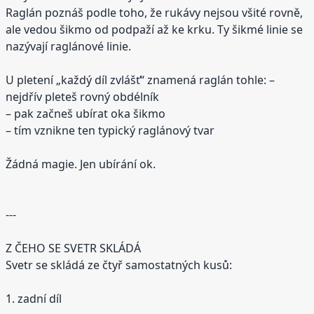
Raglán poznáš podle toho, že rukávy nejsou všité rovně,
ale vedou šikmo od podpaží až ke krku. Ty šikmé linie se
nazývají raglánové linie.
U pletení „každý díl zvlášť“ znamená raglán tohle: –
nejdřív pleteš rovný obdélník
– pak začneš ubírat oka šikmo
– tím vznikne ten typický raglánový tvar
Žádná magie. Jen ubírání ok.
---
Z ČEHO SE SVETR SKLÁDÁ
Svetr se skládá ze čtyř samostatných kusů:
1. zadní díl