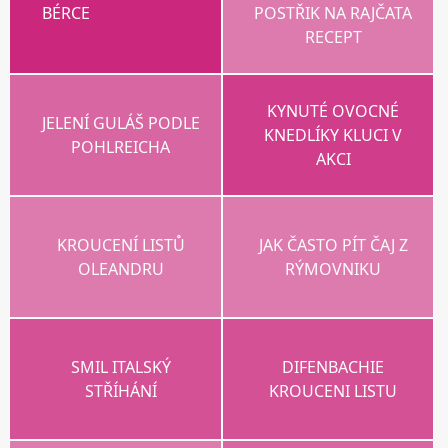
BÉRCE
POSTŘIK NA RAJČATA
RECEPT
KYNUTÉ OVOCNÉ
JELENÍ GULÁŠ PODLE
KNEDLÍKY KLUCI V
POHLREICHA
AKCI
KROUCENÍ LISTŮ
JAK ČASTO PÍT ČAJ Z
OLEANDRU
RÝMOVNIKU
SMIL ITALSKÝ
DIFENBACHIE
STŘÍHÁNÍ
KROUCENI LISTU