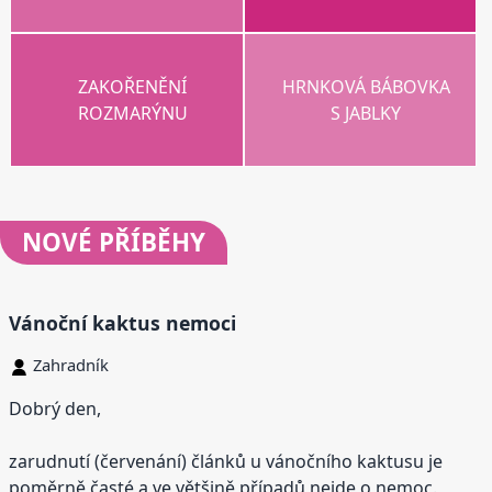
ZAKOŘENĚNÍ
HRNKOVÁ BÁBOVKA
ROZMARÝNU
S JABLKY
NOVÉ
PŘÍBĚHY
Vánoční kaktus nemoci
Zahradník
Dobrý den,
zarudnutí (červenání) článků u vánočního kaktusu je
poměrně časté a ve většině případů nejde o nemoc.