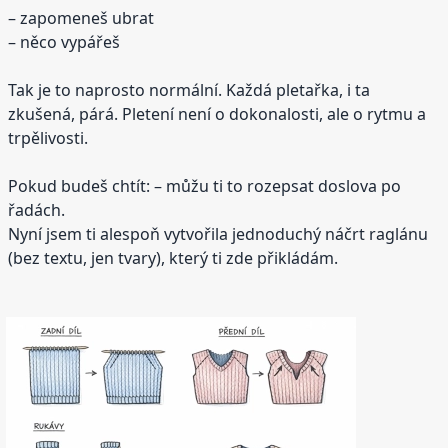
– zapomeneš ubrat
– něco vypářeš
Tak je to naprosto normální. Každá pletařka, i ta
zkušená, párá. Pletení není o dokonalosti, ale o rytmu a
trpělivosti.
Pokud budeš chtít: – můžu ti to rozepsat doslova po
řadách.
Nyní jsem ti alespoň vytvořila jednoduchý náčrt raglánu
(bez textu, jen tvary), který ti zde přikládám.