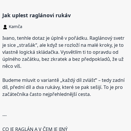
Jak uplest raglánovi rukáv
Kamča
Ivano, tenhle dotaz je úplně v pořádku. Raglánový svetr
je sice „strašák“, ale když se rozloží na malé kroky, je to
vlastně logická skládačka. Vysvětlím ti to opravdu od
úplného začátku, bez zkratek a bez předpokladů, že už
něco víš.
Budeme mluvit o variantě „každý díl zvlášť“ – tedy zadní
díl, přední díl a dva rukávy, které se pak sešijí. To je pro
začátečníka často nejpřehlednější cesta.
---
CO JE RAGLÁN A V ČEM JE JINÝ