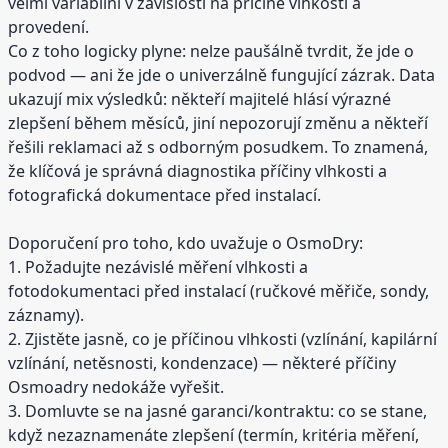
velmi variabilní v závislosti na příčině vlhkosti a
provedení.
Co z toho logicky plyne: nelze paušálně tvrdit, že jde o
podvod — ani že jde o univerzálně fungující zázrak. Data
ukazují mix výsledků: někteří majitelé hlásí výrazné
zlepšení během měsíců, jiní nepozorují změnu a někteří
řešili reklamaci až s odborným posudkem. To znamená,
že klíčová je správná diagnostika příčiny vlhkosti a
fotografická dokumentace před instalací.
Doporučení pro toho, kdo uvažuje o OsmoDry:
1. Požadujte nezávislé měření vlhkosti a
fotodokumentaci před instalací (ručkové měřiče, sondy,
záznamy).
2. Zjistěte jasně, co je příčinou vlhkosti (vzlínání, kapilární
vzlínání, netěsnosti, kondenzace) — některé příčiny
Osmoadry nedokáže vyřešit.
3. Domluvte se na jasné garanci/kontraktu: co se stane,
když nezaznamenáte zlepšení (termín, kritéria měření,