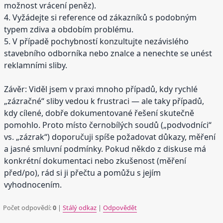
možnost vrácení peněz).
4. Vyžádejte si reference od zákazníků s podobným
typem zdiva a obdobím problému.
5. V případě pochybností konzultujte nezávislého
stavebního odborníka nebo znalce a nenechte se unést
reklamními sliby.
Závěr: Viděl jsem v praxi mnoho případů, kdy rychlé
„zázračné“ sliby vedou k frustraci — ale taky případů,
kdy cílené, dobře dokumentované řešení skutečně
pomohlo. Proto místo černobílých soudů („podvodníci“
vs. „zázrak“) doporučuji spíše požadovat důkazy, měření
a jasné smluvní podmínky. Pokud někdo z diskuse má
konkrétní dokumentaci nebo zkušenost (měření
před/po), rád si ji přečtu a pomůžu s jejím
vyhodnocením.
Počet odpovědí:
0
|
Stálý odkaz
|
Odpovědět