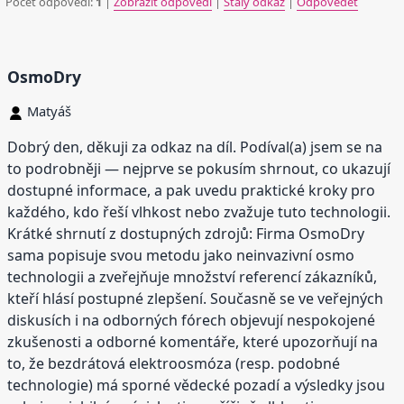
Počet odpovědí:
1
|
Zobrazit odpovědi
|
Stálý odkaz
|
Odpovědět
OsmoDry
Matyáš
Dobrý den, děkuji za odkaz na díl. Podíval(a) jsem se na
to podrobněji — nejprve se pokusím shrnout, co ukazují
dostupné informace, a pak uvedu praktické kroky pro
každého, kdo řeší vlhkost nebo zvažuje tuto technologii.
Krátké shrnutí z dostupných zdrojů: Firma OsmoDry
sama popisuje svou metodu jako neinvazivní osmo
technologii a zveřejňuje množství referencí zákazníků,
kteří hlásí postupné zlepšení. Současně se ve veřejných
diskusích i na odborných fórech objevují nespokojené
zkušenosti a odborné komentáře, které upozorňují na
to, že bezdrátová elektroosmóza (resp. podobné
technologie) má sporné vědecké pozadí a výsledky jsou